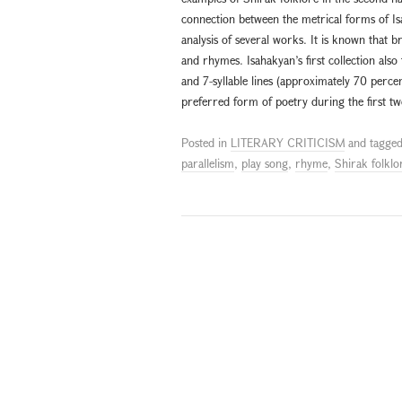
connection between the metrical forms of Isa
analysis of several works. It is known that br
and rhymes. Isahakyan’s first collection als
and 7-syllable lines (approximately 70 perce
preferred form of poetry during the first tw
Posted in
LITERARY CRITICISM
and tagge
parallelism
,
play song
,
rhyme
,
Shirak folklo