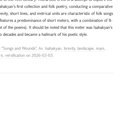
hakyan’s first collection and folk poetry, conducting a comparative
evity, short lines, and metrical units are characteristic of folk songs
o features a predominance of short meters, with a combination of 8-
nt of the poems). It should be noted that this meter was Isahakyan’s
o decades and became a hallmark of his poetic style.
d
"Songs and Wounds"
,
Av. Isahakyan
,
brevity
,
landscape
,
mani
,
re
,
versification
on
2026-03-03
.