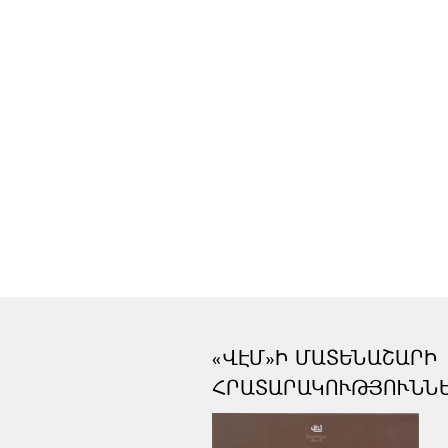
«ՎԷՄ»Ի ՄԱՏԵՆԱՇԱՐԻ
ՀՐԱՏԱՐԱԿՈՒԹՅՈՒՆՆ