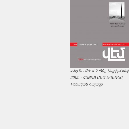
«ՎԷՄ» - ԹԻՎ 2 (50), Ապրիլ-Հուն
2015. : ՀԱՅՈՑ ՄԵԾ ԵՂԵՌՆԸ,
Քննական Հայացք