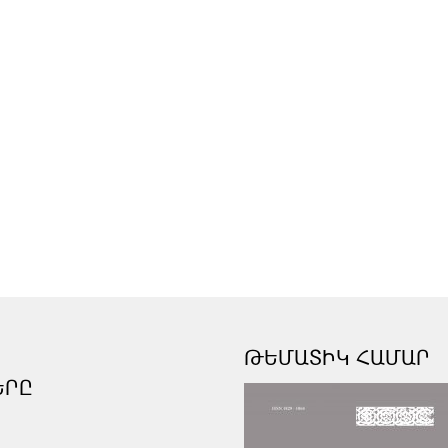
ԹԵՄԱՏԻԿ ՀԱՄԱՐ
ԵՐԸ