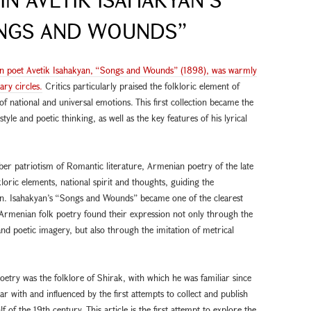
ONGS AND WOUNDS”
ian poet Avetik Isahakyan, “Songs and Wounds” (1898), was warmly
ary circles.
Critics particularly praised the folkloric element of
f national and universal emotions. This first collection became the
le and poetic thinking, as well as the key features of his lyrical
ber patriotism of Romantic literature, Armenian poetry of the late
loric elements, national spirit and thoughts, guiding the
on. Isahakyan’s “Songs and Wounds” became one of the clearest
f Armenian folk poetry found their expression not only through the
nd poetic imagery, but also through the imitation of metrical
poetry was the folklore of Shirak, with which he was familiar since
r with and influenced by the first attempts to collect and publish
 of the 19th century. This article is the first attempt to explore the