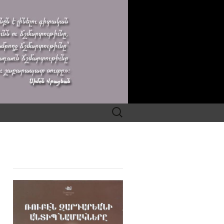
Search
for: