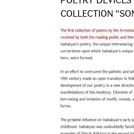
COLLECTION “S
The first collection of poems by the Armen
received by both the reading public and liter
Isahakyan’s poetry, the unique interweaving o
cornerstone upon which Isahakyan’s unique sty
hero, were formed.
In an effort to overcome the pathetic and so
19th century made an open transition to folk
development of our poetry in a new directi
manifestations of this tendency. Elements o
borrowing and imitation of motifs, moods, a
forms.
The greatest influence on Isahakyan’s early 
childhood. Isahakyan was undoubtedly familia
examples of Shirak folklore in the second half