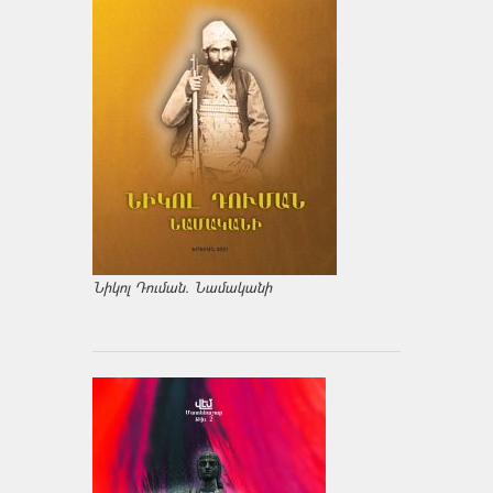
Նիկոլ Դուման. Նամականի