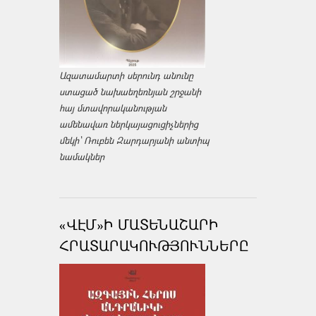
Ազատամարտի սերունդ անունը
ստացած նախաեղեռնյան շրջանի
հայ մտավորականության
ամենավառ ներկայացուցիչներից
մեկի՝ Ռուբեն Զարդարյանի անտիպ
նամակներ
«ՎԷՄ»Ի ՄԱՏԵՆԱՇԱՐԻ
ՀՐԱՏԱՐԱԿՈՒԹՅՈՒՆՆԵՐԸ