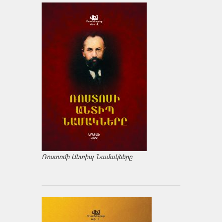
Ռոստոմի Անտիպ Նամակները