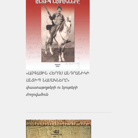
«ԱԶԳԱՅԻՆ ՀԵՐՈՍ ԱՆԴՐԱՆԻԿԻ
ԱՆՏԻՊ ՆԱՄԱԿՆԵՐԸ»
փաստաթղթերի ու նյութերի
ժողովածուն