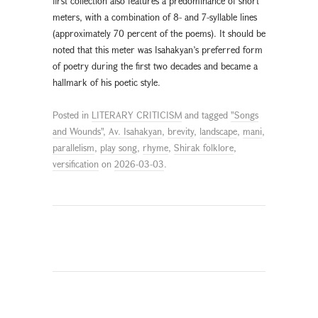
first collection also features a predominance of short
meters, with a combination of 8- and 7-syllable lines
(approximately 70 percent of the poems). It should be
noted that this meter was Isahakyan’s preferred form
of poetry during the first two decades and became a
hallmark of his poetic style.
Posted in
LITERARY CRITICISM
and tagged
"Songs
and Wounds"
,
Av. Isahakyan
,
brevity
,
landscape
,
mani
,
parallelism
,
play song
,
rhyme
,
Shirak folklore
,
versification
on
2026-03-03
.