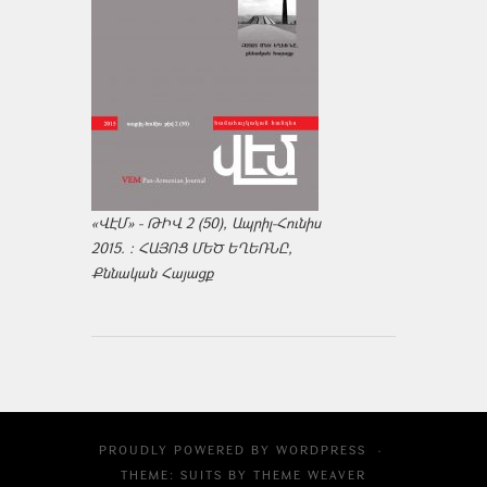
«ՎԷՄ» - ԹԻՎ 2 (50), Ապրիլ-Հունիս
2015. : ՀԱՅՈՑ ՄԵԾ ԵՂԵՌՆԸ,
Քննական Հայացք
PROUDLY POWERED BY
WORDPRESS
·
THEME: SUITS BY
THEME WEAVER