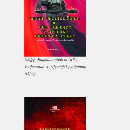
Սեվրի Պայմանագիրն ու ԱՄՆ
Նախագահ Վ. Վիլսոնի Իրավարար
Վճիռը