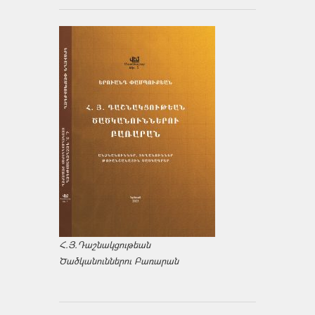
Հ.Յ.Դաշնակցութեան
Ծածկանուններու Բառարան