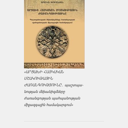
«ԱՐՑԱԽԻ ՀԱՅԿԱԿԱՆ
ՄՇԱԿՈՒԹԱՅԻՆ
ԺԱՌԱՆԳՈՒԹՅՈՒՆԸ․ պաշտպա­
նության մեխանիզմները
ժառանգության պահպանության
միջազ­գային համակարգում»