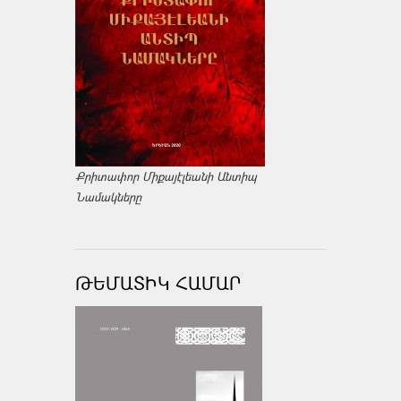
Քրիտափոր Միքայէլեանի Անտիպ
Նամակները
ԹԵՄԱՏԻԿ ՀԱՄԱՐ