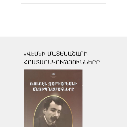
«ՎԷՄ»Ի ՄԱՏԵՆԱՇԱՐԻ
ՀՐԱՏԱՐԱԿՈՒԹՅՈՒՆՆԵՐԸ