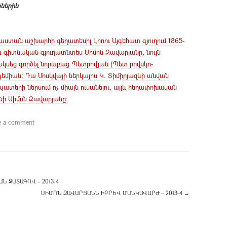
բներին
աստան աշխարհի գեղատեսիլ Լոռու Այգեհատ գյուղում 1865-
 գիտնական-գյուղատնտես Սիմոն Զավարյանը, նույն
կսեց գործել նորաբաց Պետրովյան (Պետ րովսկո-
եմիան: Դա Մոսկվայի ներկայիս Կ. Տիմիրյազևի անվան
ատերի ներսում ոչ միայն ուսանելու, այլև հեղափոխական
նի Սիմոն Զավարյանը:
e a comment
 ՋԱՏԱԳՈՎ – 2013-4
ՍԻՄՈՆ ԶԱՎԱՐՅԱՆՆ ԻԲՐԵՎ ՄԱՆԿԱՎԱՐԺ – 2013-4
→