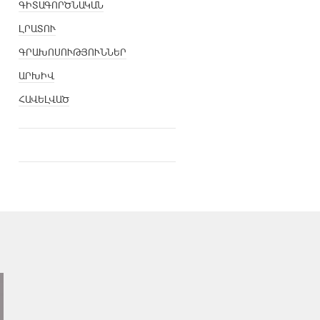
ԳԻՏԱԳՈՐԾՆԱԿԱՆ
ԼՐԱՏՈՒ
ԳՐԱԽՈՍՈՒԹՅՈՒՆՆԵՐ
ԱՐԽԻՎ
ՀԱՎԵԼՎԱԾ