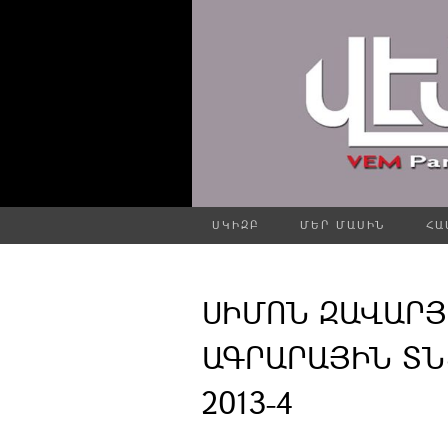
ՍԿԻԶԲ
ՄԵՐ ՄԱՍԻՆ
ՀԱ
ՍԻՄՈՆ ԶԱՎԱՐՅ
ԱԳՐԱՐԱՅԻՆ ՏՆ
2013-4