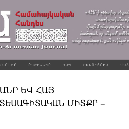
ՄԱՐՆԵՐ
ԲԱԺԻՆՆԵՐ
ԿԱՊ
ԾԱՆՈՒՑՈՒՄ
ՄԱՏ
ԱՆԸ ԵՎ ՀԱՅ
ՏԵՍԱԳԻՏԱԿԱՆ ՄԻՏՔԸ –