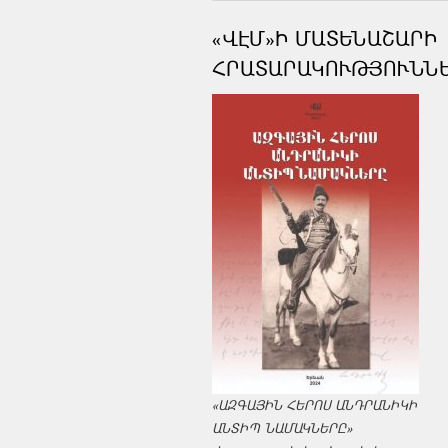
«ՎԷՄ»Ի ՄԱՏԵՆԱՇԱՐԻ
ՀՐԱՏԱՐԱԿՈՒԹՅՈՒՆՆ
«ԱԶԳԱՅԻՆ ՀԵՐՈՍ ԱՆԴՐԱՆԻԿԻ
ԱՆՏԻՊ ՆԱՄԱԿՆԵՐԸ»