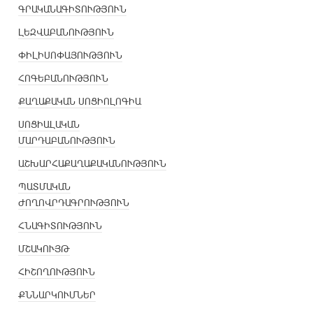
ԳՐԱԿԱՆԱԳԻՏՈՒԹՅՈՒՆ
ԼԵԶՎԱԲԱՆՈՒԹՅՈՒՆ
ՓԻԼԻՍՈՓԱՅՈՒԹՅՈՒՆ
ՀՈԳԵԲԱՆՈՒԹՅՈՒՆ
ՔԱՂԱՔԱԿԱՆ ՍՈՑԻՈԼՈԳԻԱ
ՍՈՑԻԱԼԱԿԱՆ
ՄԱՐԴԱԲԱՆՈՒԹՅՈՒՆ
ԱՇԽԱՐՀԱՔԱՂԱՔԱԿԱՆՈՒԹՅՈՒՆ
ՊԱՏՄԱԿԱՆ
ԺՈՂՈՎՐԴԱԳՐՈՒԹՅՈՒՆ
ՀՆԱԳԻՏՈՒԹՅՈՒՆ
ՄՇԱԿՈՒՅԹ
ՀԻՇՈՂՈՒԹՅՈՒՆ
ՔՆՆԱՐԿՈՒՄՆԵՐ