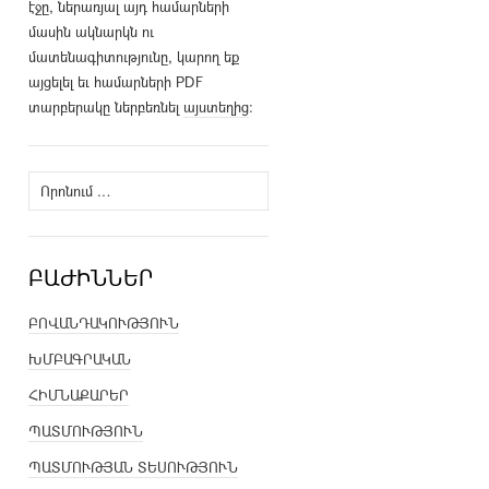
էջը, ներառյալ այդ համարների
մասին ակնարկն ու
մատենագիտությունը, կարող եք
այցելել եւ համարների PDF
տարբերակը ներբեռնել
այստեղից
։
Որոնել՝
ԲԱԺԻՆՆԵՐ
ԲՈՎԱՆԴԱԿՈՒԹՅՈՒՆ
ԽՄԲԱԳՐԱԿԱՆ
ՀԻՄՆԱՔԱՐԵՐ
ՊԱՏՄՈՒԹՅՈՒՆ
ՊԱՏՄՈՒԹՅԱՆ ՏԵՍՈՒԹՅՈՒՆ