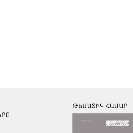
ԹԵՄԱՏԻԿ ՀԱՄԱՐ
ԵՐԸ