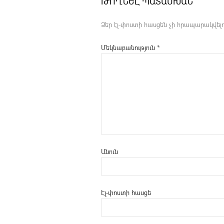
ԹՈՂՆԵԼ ՊԱՏԱՍԽԱՆ
Ձեր էլ-փոստի հասցեն չի հրապարակվելո
Մեկնաբանություն
*
Անուն
Էլ-փոստի հասցե