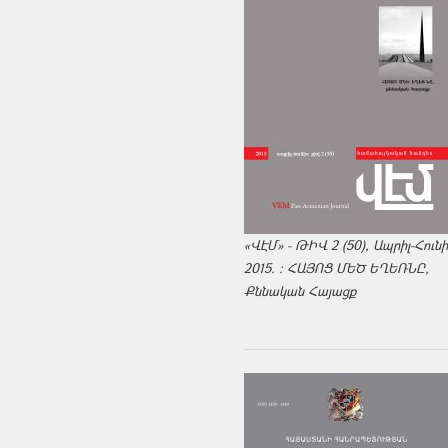
«ՎԷՄ» - ԹԻՎ 2 (50), Ապրիլ-Հուն
2015. : ՀԱՅՈՑ ՄԵԾ ԵՂԵՌՆԸ,
Քննական Հայացք