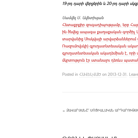
19-րդ դարի վերջերին և 20-րդ դարի սկզ
Սամվել Ս. Ավետիսյան
Հետաքրքիր զուգադիպությամբ, երբ Հայ
ին ծնվեց ապագա քաղաքական գործիչ և
տարվանից Մոսկվայի արվարձաններում ս
Ռազումովսկի) գյուղատնտեսական ակադ
գյուղատնտեսական ակադեմիան է, որի պ
մկրտություն էր ստանալու դեռևս պատա
Posted in
ՀԱՎԵԼՎԱԾ
on
2013-12-31
.
Leav
←
ԶԱՎԱՐՅԱՆԸ՝ ՍՈՑԻԱԼԱԿԱՆ ԱՐԴԱՐՈՒԹՅԱՆ