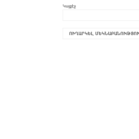
Կայքէջ