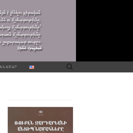
Որոնել՝
ԵՆԱՇԱՐ