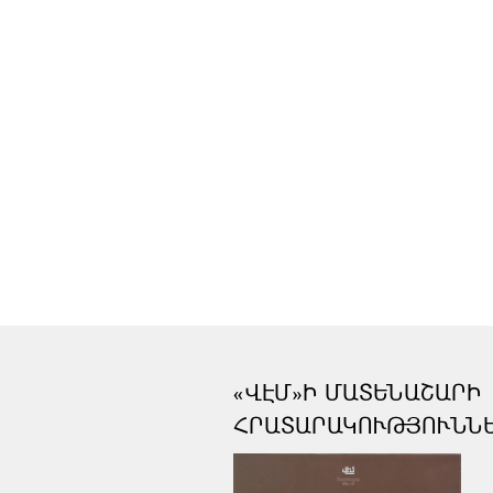
«ՎԷՄ»Ի ՄԱՏԵՆԱՇԱՐԻ
ՀՐԱՏԱՐԱԿՈՒԹՅՈՒՆՆ