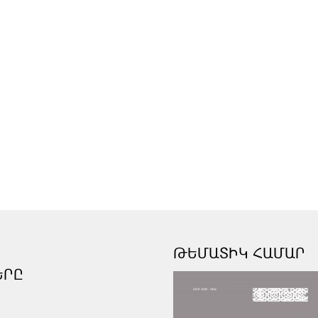
ԹԵՄԱՏԻԿ ՀԱՄԱՐ
ԵՐԸ