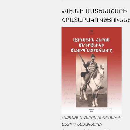
«ՎԷՄ»Ի ՄԱՏԵՆԱՇԱՐԻ
ՀՐԱՏԱՐԱԿՈՒԹՅՈՒՆՆ
«ԱԶԳԱՅԻՆ ՀԵՐՈՍ ԱՆԴՐԱՆԻԿԻ
ԱՆՏԻՊ ՆԱՄԱԿՆԵՐԸ»