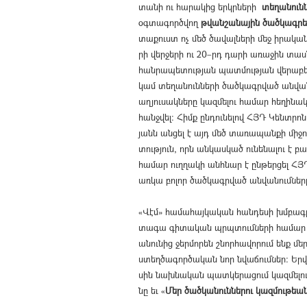
տա­նի ու հա­րա­կից երկր­նե­րի
տե­ղա­նուն­
օգտագործվող
թվանշանային ծածկագրե
տա­քուստ ոչ մեծ ծա­վալ­նե­րի մեջ ի­րա­կա­
րի վեր­ջե­րի ու 20–րդ դա­րի ա­ռա­ջին տաս
հան­րա­պե­տութ­յան պատ­մութ­յան վե­րա­բեր
կամ տե­ղա­նուն­նե­րի ծած­կագրված ան­վա­նու
աղ­յու­սակ­նե­րը կազ­մե­լու հա­մար հե­ղի­
հանջ­վել։ Հիմք ըն­դու­նե­լով ՀՅԴ Կենտ­րո
յա­նն ան­ցել է այդ մեծ տա­ռա­պան­քի մի­ջով
տութ­յուն, որն ան­կաս­կած ու­նե­նա­լու է բա
հա­մար ուղ­ղա­կի անհ­նար է ըն­թեր­ցել ՀՅԴ
առ­կա բո­լոր ծած­կագր­ված ան­վա­նում­նե­ր
«­Վէմ» հա­մա­հայ­կա­կան հան­դե­սի խմբագ­
տա­գա գիտական պրպտում­նե­րի հա­մար
ա­նու­նից ջերմորեն շնոր­հա­վո­րում ենք մեր
ստեղ­ծա­գոր­ծա­կան նոր նվա­ճում­ներ։ Ե
սին նախ­նա­կան պատ­կե­րա­ցում կազ­մե­լու 
նը եւ «­
Մեր ծած­կա­նուն­նե­րու կազ­մու­թեան