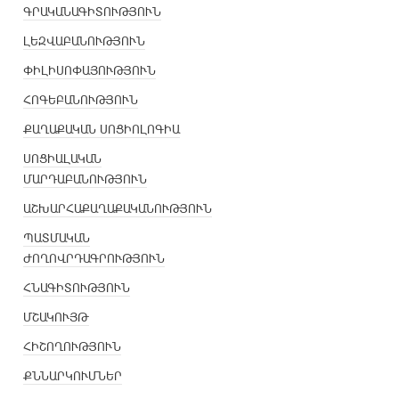
ԳՐԱԿԱՆԱԳԻՏՈՒԹՅՈՒՆ
ԼԵԶՎԱԲԱՆՈՒԹՅՈՒՆ
ՓԻԼԻՍՈՓԱՅՈՒԹՅՈՒՆ
ՀՈԳԵԲԱՆՈՒԹՅՈՒՆ
ՔԱՂԱՔԱԿԱՆ ՍՈՑԻՈԼՈԳԻԱ
ՍՈՑԻԱԼԱԿԱՆ
ՄԱՐԴԱԲԱՆՈՒԹՅՈՒՆ
ԱՇԽԱՐՀԱՔԱՂԱՔԱԿԱՆՈՒԹՅՈՒՆ
ՊԱՏՄԱԿԱՆ
ԺՈՂՈՎՐԴԱԳՐՈՒԹՅՈՒՆ
ՀՆԱԳԻՏՈՒԹՅՈՒՆ
ՄՇԱԿՈՒՅԹ
ՀԻՇՈՂՈՒԹՅՈՒՆ
ՔՆՆԱՐԿՈՒՄՆԵՐ