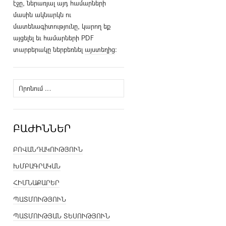
էջը, ներառյալ այդ համարների
մասին ակնարկն ու
մատենագիտությունը, կարող եք
այցելել եւ համարների PDF
տարբերակը ներբեռնել
այստեղից
։
Որոնել՝
ԲԱԺԻՆՆԵՐ
ԲՈՎԱՆԴԱԿՈՒԹՅՈՒՆ
ԽՄԲԱԳՐԱԿԱՆ
ՀԻՄՆԱՔԱՐԵՐ
ՊԱՏՄՈՒԹՅՈՒՆ
ՊԱՏՄՈՒԹՅԱՆ ՏԵՍՈՒԹՅՈՒՆ