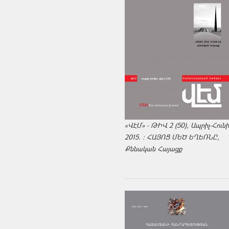
«ՎԷՄ» - ԹԻՎ 2 (50), Ապրիլ-Հուն
2015. : ՀԱՅՈՑ ՄԵԾ ԵՂԵՌՆԸ,
Քննական Հայացք