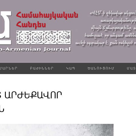
ՄԱՐՆԵՐ
ԲԱԺԻՆՆԵՐ
ԿԱՊ
ԾԱՆՈՒՑՈՒՄ
ՄԱՏ
Տ ԱՐԺԵՔԱՎՈՐ
Ն