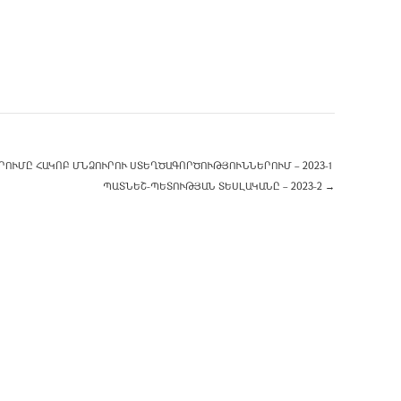
ՈՒՄԸ ՀԱԿՈԲ ՄՆՁՈՒՐՈՒ ՍՏԵՂԾԱԳՈՐԾՈՒԹՅՈՒՆՆԵՐՈՒՄ – 2023-1
ՊԱՏՆԵՇ-ՊԵՏՈՒԹՅԱՆ ՏԵՍԼԱԿԱՆԸ – 2023-2
→