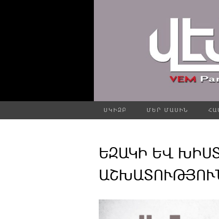
ՍԿԻԶԲ
ՄԵՐ ՄԱՍԻՆ
ՀԱ
ԵԶԱԿԻ ԵՎ ԽԻՍ
ԱՇԽԱՏՈՒԹՅՈՒ