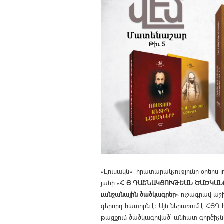
«­Լու­սակն» հրա­տա­րակ­չութ­յու­նը օ­րերս
յա­նի «
Հ Յ ԴԱՇՆԱԿՑՈՒԹԵԱՆ ԾԱԾԿԱՆՈՒՆ
ւան­շա­նա­յին ծած­կա­գրեր
» ու­շագ­րավ աշ
գե­րորդ հա­տո­րն է։ Այն նե­րա­ռում է ՀՅԴ 
թաց­քում ծած­կագր­ված՝ ան­հատ գոր­ծիչ­ն