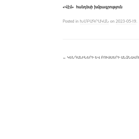
«Վէմ» հանդեսի խմբագրություն
Posted in
ԽՄԲԱԳՐԱԿԱՆ
on
2023-05-19
.
←
ԿԵՆԴԱՆԻՆԵՐԻ ԵՎ ԲՈՒՅՍԵՐԻ ԱՆՁՆԱՎՈՐ