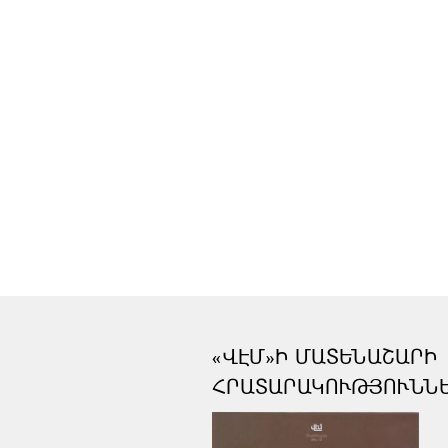
«ՎԷՄ»Ի ՄԱՏԵՆԱՇԱՐԻ
ՀՐԱՏԱՐԱԿՈՒԹՅՈՒՆՆ