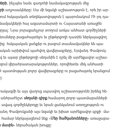
նե­րի
, ինչպես նաեւ գաղտնի նամակագրության մեջ
րի
աղ­յու­սակ­նե­րը
։
Սա մի ե­զա­կի աշ­խա­տութ­յուն է, որն իր ար­
նում հսկա­յա­կան տե­ղե­կատ­վութ­յուն է պա­րու­նա­կում 19–րդ դա­
­նամ­յակ­նե­րի հայ ա­զա­տա­մար­տի ու Հա­յաս­տա­նի ա­ռա­ջին
­յալ։ Ն­րա յու­րա­քանչ­յուր տո­ղում առ­կա ան­հատ գոր­ծիչ­նե­րի
մ­նե­րը բա­ցա­հայ­տե­լու եւ ըն­թեր­ցո­ղի դա­տին ներ­կա­յաց­վող
նա­կից հսկա­յա­կան ջան­քեր ու բա­զում տաս­նամ­յակ­ներ են պա­
­նա­կան ար­խի­վում պահ­վող վա­վե­րագ­րե­րը, Եր­վանդ Փամ­բուկ­
 եւ այ­սօր ըն­թեր­ցո­ղի սե­ղա­նին է դրել մի ար­ժե­քա­վոր աշ­խա­
­զում վե­րահ­րա­տա­րա­կութ­յուն­ներ, ո­րով­հե­տեւ մեկ ան­հա­տի
 պատ­մութ­յան բո­լոր վա­վե­րագ­րե­րը ու բա­ցա­հայ­տել նրան­ցում
ը։
րա­կազ­մի եւ այս վաղուց սպասվող աշ­խա­տութ­յու­նն ի­րենց հե­
 անհ­րա­ժեշտ
սե­ղա­նի գիրք
հա­մա­րող բո­լոր պատ­մա­բան­նե­րի
 ա­վագ գործըն­կե­րո­ջը եւ նրան ցան­կա­նում ա­ռող­ջութ­յուն ու
ր­վանդ Փամ­բուկ­յա­նի այս եզակի եւ խիստ արժեքավոր գրքի մա­
հա­մար ներ­կա­յաց­նում ենք «­
Մեր ծած­կա­նուն­ներ­ը
» ա­ռա­ջա­բա­
 մա­սի­ն
» նե­րա­ծա­կան խոս­քը։