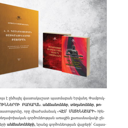
 լույս է ըն­ծա­յել վաս­տա­կա­շատ պատ­­մա­բան Եր­վանդ Փամ­բուկ­
­ՆԵՐՈՒ ԲԱՌԱՐԱՆ. անձ­նա­նուն­ներ
,
տե­ղա­նուն­ներ
,
թո­
­խա­տութ­յու­նը, ո­րը միաժամանակ «
ՎԷՄ ՄԱՏԵՆԱՇԱՐ­Ի
» հին­
հե­ղա­փո­խա­կան գոր­ծու­նեութ­յան ա­ռա­ջին քա­ռաս­նամ­յա­կի ըն­
ե­րի
անձ­նա­նուն­նե­րի,
նրանց գոր­ծու­նեութ­յան վայ­րե­րի՝ Հա­յաս­