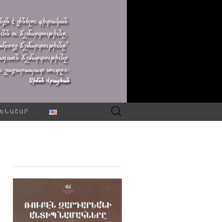
Որոնել՝
ԵՆԱՇԱՐ