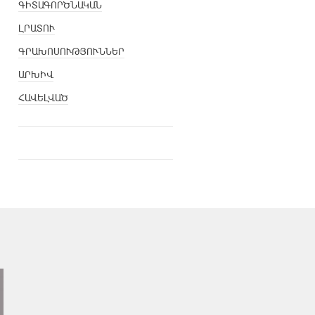
ԳԻՏԱԳՈՐԾՆԱԿԱՆ
ԼՐԱՏՈՒ
ԳՐԱԽՈՍՈՒԹՅՈՒՆՆԵՐ
ԱՐԽԻՎ
ՀԱՎԵԼՎԱԾ