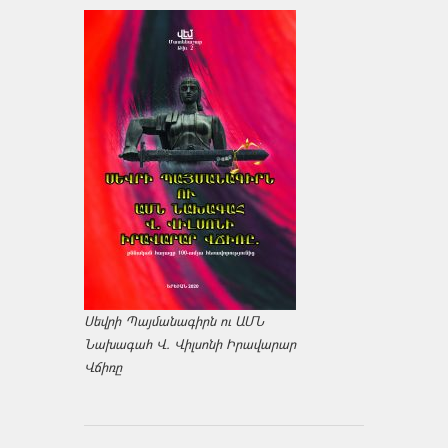
Սեվրի Պայմանագիրն ու ԱՄՆ
Նախագահ Վ. Վիլսոնի Իրավարար
Վճիռը