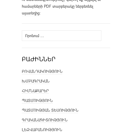
համարների PDF տարբերակը ներբեռնել
այստեղից
։
Որոնել՝
ԲԱԺԻՆՆԵՐ
ԲՈՎԱՆԴԱԿՈՒԹՅՈՒՆ
ԽՄԲԱԳՐԱԿԱՆ
ՀԻՄՆԱՔԱՐԵՐ
ՊԱՏՄՈՒԹՅՈՒՆ
ՊԱՏՄՈՒԹՅԱՆ ՏԵՍՈՒԹՅՈՒՆ
ԳՐԱԿԱՆԱԳԻՏՈՒԹՅՈՒՆ
ԼԵԶՎԱԲԱՆՈՒԹՅՈՒՆ