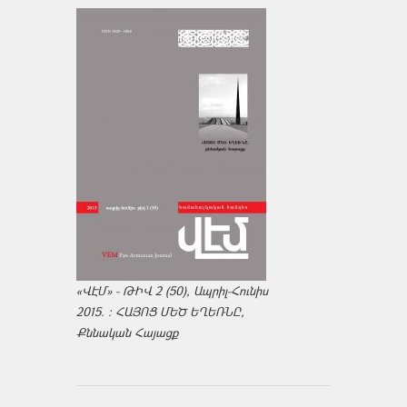
«ՎԷՄ» - ԹԻՎ 2 (50), Ապրիլ-Հունիս
2015. : ՀԱՅՈՑ ՄԵԾ ԵՂԵՌՆԸ,
Քննական Հայացք