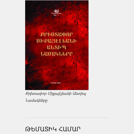
Քրիտափոր Միքայէլեանի Անտիպ
Նամակները
ԹԵՄԱՏԻԿ ՀԱՄԱՐ