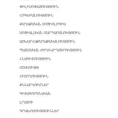
ՓԻԼԻՍՈՓԱՅՈՒԹՅՈՒՆ
ՀՈԳԵԲԱՆՈՒԹՅՈՒՆ
ՔԱՂԱՔԱԿԱՆ ՍՈՑԻՈԼՈԳԻԱ
ՍՈՑԻԱԼԱԿԱՆ ՄԱՐԴԱԲԱՆՈՒԹՅՈՒՆ
ԱՇԽԱՐՀԱՔԱՂԱՔԱԿԱՆՈՒԹՅՈՒՆ
ՊԱՏՄԱԿԱՆ ԺՈՂՈՎՐԴԱԳՐՈՒԹՅՈՒՆ
ՀՆԱԳԻՏՈՒԹՅՈՒՆ
ՄՇԱԿՈՒՅԹ
ՀԻՇՈՂՈՒԹՅՈՒՆ
ՔՆՆԱՐԿՈՒՄՆԵՐ
ԳԻՏԱԳՈՐԾՆԱԿԱՆ
ԼՐԱՏՈՒ
ԳՐԱԽՈՍՈՒԹՅՈՒՆՆԵՐ