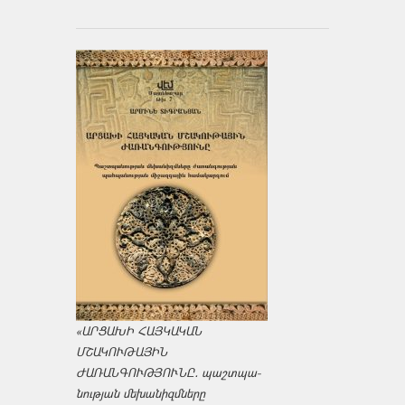
«ԱՐՑԱԽԻ ՀԱՅԿԱԿԱՆ
ՄՇԱԿՈՒԹԱՅԻՆ
ԺԱՌԱՆԳՈՒԹՅՈՒՆԸ․ պաշտպա­
նության մեխանիզմները