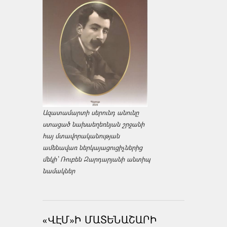
Ազատամարտի սերունդ անունը
ստացած նախաեղեռնյան շրջանի
հայ մտավորականության
ամենավառ ներկայացուցիչներից
մեկի՝ Ռուբեն Զարդարյանի անտիպ
նամակներ
«ՎԷՄ»Ի ՄԱՏԵՆԱՇԱՐԻ