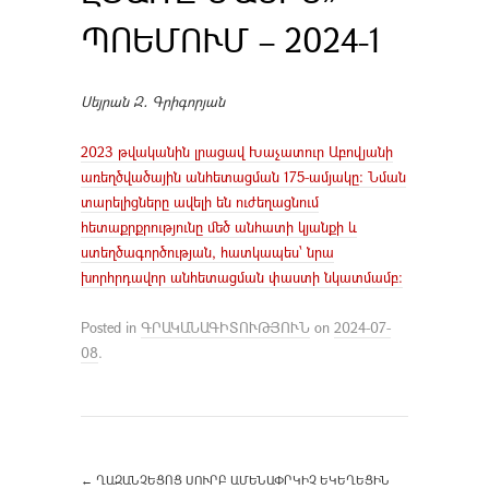
ՊՈԵՄՈՒՄ – 2024-1
Սեյրան Զ․ Գրիգորյան
2023 թվականին լրացավ Խաչատուր Աբովյանի
առեղծվածային անհետացման 175-ամյակը։ Նման
տարելիցները ավելի են ուժեղացնում
հետաքրքրությունը մեծ անհատի կյանքի և
ստեղծագործության, հատկապես՝ նրա
խորհրդավոր անհետացման փաստի նկատմամբ։
Posted in
ԳՐԱԿԱՆԱԳԻՏՈՒԹՅՈՒՆ
on
2024-07-
08
.
←
ՂԱԶԱՆՉԵՑՈՑ ՍՈՒՐԲ ԱՄԵՆԱՓՐԿԻՉ ԵԿԵՂԵՑԻՆ