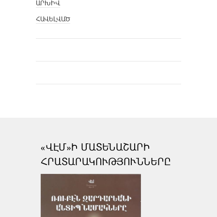
ԱՐԽԻՎ
ՀԱՎԵԼՎԱԾ
«ՎԷՄ»Ի ՄԱՏԵՆԱՇԱՐԻ
ՀՐԱՏԱՐԱԿՈՒԹՅՈՒՆՆԵՐԸ