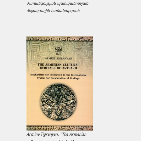
ժառանգության պահպանության
միջազ­գային համակարգում»
Armine Tigranyan, "The Armenian