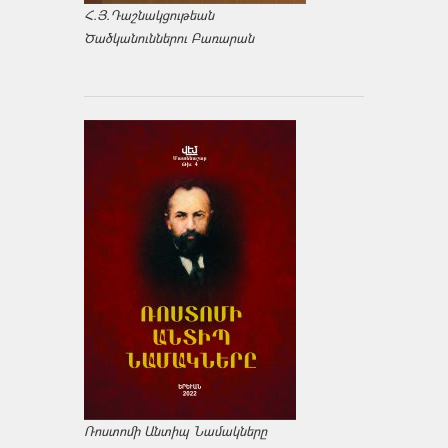
Հ.Յ.Դաշնակցութեան
Ծածկանուններու Բառարան
Ռոստոմի Անտիպ Նամակները