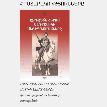
ՀՐԱՏԱՐԱԿՈՒԹՅՈՒՆՆԵՐԸ
«ԱԶԳԱՅԻՆ ՀԵՐՈՍ ԱՆԴՐԱՆԻԿԻ
ԱՆՏԻՊ ՆԱՄԱԿՆԵՐԸ»
փաստաթղթերի ու նյութերի
ժողովածուն