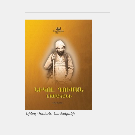
Նիկոլ Դուման. Նամականի