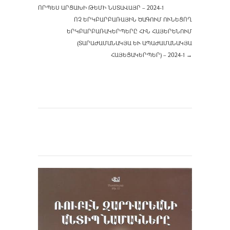
ՈՐՊԵՍ ԱՐՑԱԽԻ ԹԵՄԻ ՆՍՏԱՎԱՅՐ – 2024-1
ՈՉ ԵՐԿԲԱՐԲԱՌԱՅԻՆ ԾԱԳՈՒՄ ՈՒՆԵՑՈՂ
ԵՐԿԲԱՐԲԱՌԱԿԵՐՊԵՐԸ ՀԻՆ ՀԱՅԵՐԵՆՈՒՄ
(ՏԱՐԱԺԱՄԱՆԱԿՅԱ ԵՒ ԱՊԱԺԱՄԱՆԱԿՅԱ Հ
ԱՅԵՑԱԿԵՐՊԵՐ) – 2024-1
→