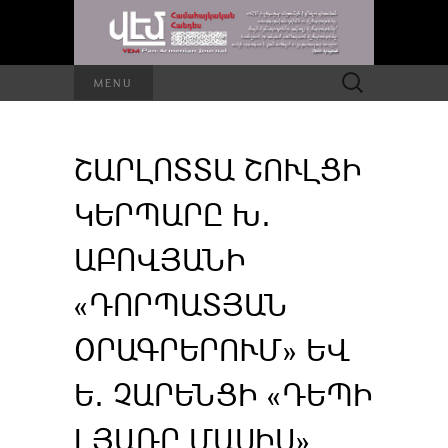
Որոնել՝
MENU
ՇԱՐԼՈՏՏԱ ՇՈՒԼՑԻ
ԿԵՐՊԱՐԸ Խ․
ԱԲՈՎՅԱՆԻ
«ԴՈՐՊԱՏՅԱՆ
ՕՐԱԳՐԵՐՈՒՄ» ԵՎ
Ե․ ՉԱՐԵՆՑԻ «ԴԵՊԻ
ԼՅԱՌԸ ՄԱՍԻՍ»