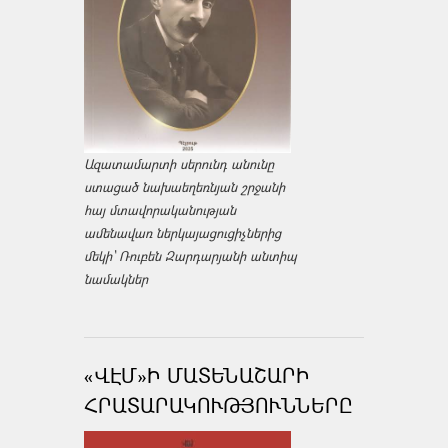
Ազատամարտի սերունդ անունը
ստացած նախաեղեռնյան շրջանի
հայ մտավորականության
ամենավառ ներկայացուցիչներից
մեկի՝ Ռուբեն Զարդարյանի անտիպ
նամակներ
«ՎԷՄ»Ի ՄԱՏԵՆԱՇԱՐԻ
ՀՐԱՏԱՐԱԿՈՒԹՅՈՒՆՆԵՐԸ