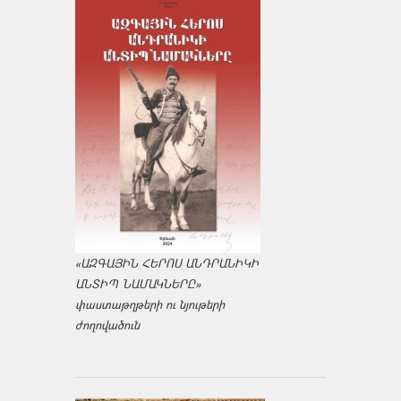
«ԱԶԳԱՅԻՆ ՀԵՐՈՍ ԱՆԴՐԱՆԻԿԻ
ԱՆՏԻՊ ՆԱՄԱԿՆԵՐԸ»
փաստաթղթերի ու նյութերի
ժողովածուն