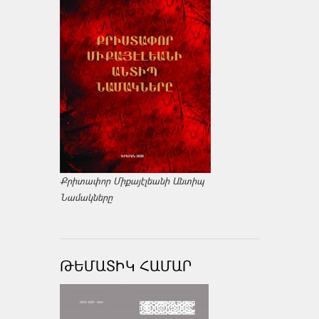
Քրիտափոր Միքայէլեանի Անտիպ
Նամակները
ԹԵՄԱՏԻԿ ՀԱՄԱՐ