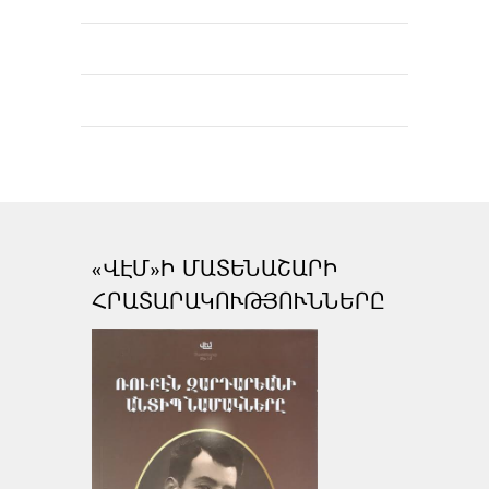
«ՎԷՄ»Ի ՄԱՏԵՆԱՇԱՐԻ
ՀՐԱՏԱՐԱԿՈՒԹՅՈՒՆՆԵՐԸ