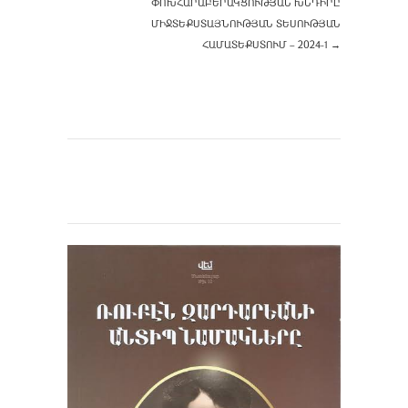
ՓՈԽՀԱՐԱԲԵՐԱԿՑՈՒԹՅԱՆ ԽՆԴԻՐԸ
ՄԻՋՏԵՔՍՏԱՅՆՈՒԹՅԱՆ ՏԵՍՈՒԹՅԱՆ
ՀԱՄԱՏԵՔՍՏՈՒՄ – 2024-1
→