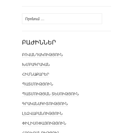
Որոնել՝
ԲԱԺԻՆՆԵՐ
ԲՈՎԱՆԴԱԿՈՒԹՅՈՒՆ
ԽՄԲԱԳՐԱԿԱՆ
ՀԻՄՆԱՔԱՐԵՐ
ՊԱՏՄՈՒԹՅՈՒՆ
ՊԱՏՄՈՒԹՅԱՆ ՏԵՍՈՒԹՅՈՒՆ
ԳՐԱԿԱՆԱԳԻՏՈՒԹՅՈՒՆ
ԼԵԶՎԱԲԱՆՈՒԹՅՈՒՆ
ՓԻԼԻՍՈՓԱՅՈՒԹՅՈՒՆ