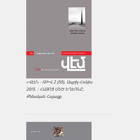
«ՎԷՄ» - ԹԻՎ 2 (50), Ապրիլ-Հունիս
2015. : ՀԱՅՈՑ ՄԵԾ ԵՂԵՌՆԸ,
Քննական Հայացք