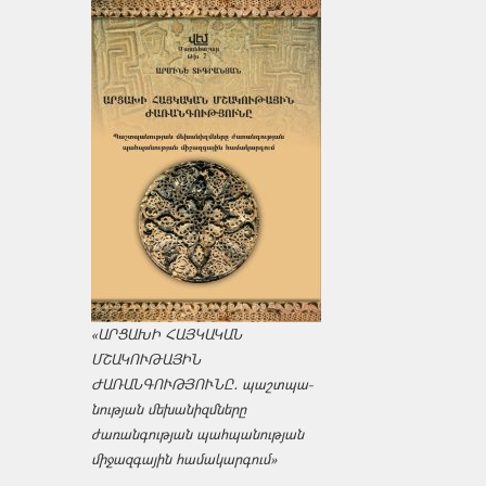
«ԱՐՑԱԽԻ ՀԱՅԿԱԿԱՆ
ՄՇԱԿՈՒԹԱՅԻՆ
ԺԱՌԱՆԳՈՒԹՅՈՒՆԸ․ պաշտպա­
նության մեխանիզմները
ժառանգության պահպանության
միջազ­գային համակարգում»