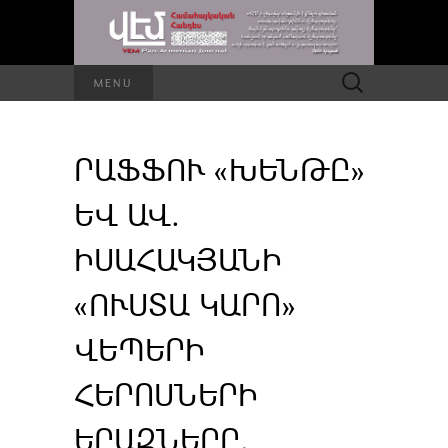
Որոնել՝
MENU
ՐԱՖՖՈՒ «ԽԵՆԹԸ»
ԵՎ ԱՎ.
ԻՍԱՀԱԿՅԱՆԻ
«ՈՒՍՏԱ ԿԱՐՈ»
ՎԵՊԵՐԻ
ՀԵՐՈՍՆԵՐԻ
ԵՐԱԶՆԵՐԸ.