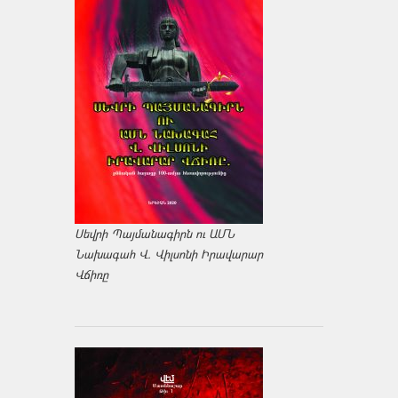
Սեվրի Պայմանագիրն ու ԱՄՆ
Նախագահ Վ. Վիլսոնի Իրավարար
Վճիռը