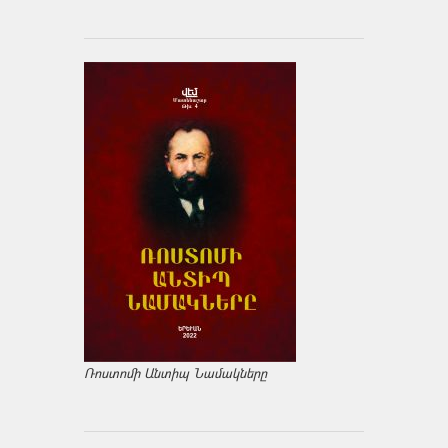
Ռոստոմի Անտիպ Նամակները