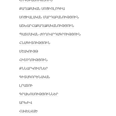
ՀՈԳԵԲԱՆՈՒԹՅՈՒՆ
ՔԱՂԱՔԱԿԱՆ ՍՈՑԻՈԼՈԳԻԱ
ՍՈՑԻԱԼԱԿԱՆ ՄԱՐԴԱԲԱՆՈՒԹՅՈՒՆ
ԱՇԽԱՐՀԱՔԱՂԱՔԱԿԱՆՈՒԹՅՈՒՆ
ՊԱՏՄԱԿԱՆ ԺՈՂՈՎՐԴԱԳՐՈՒԹՅՈՒՆ
ՀՆԱԳԻՏՈՒԹՅՈՒՆ
ՄՇԱԿՈՒՅԹ
ՀԻՇՈՂՈՒԹՅՈՒՆ
ՔՆՆԱՐԿՈՒՄՆԵՐ
ԳԻՏԱԳՈՐԾՆԱԿԱՆ
ԼՐԱՏՈՒ
ԳՐԱԽՈՍՈՒԹՅՈՒՆՆԵՐ
ԱՐԽԻՎ
ՀԱՎԵԼՎԱԾ