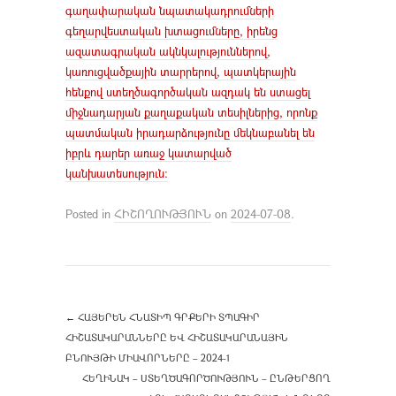
գաղափարական նպատակադրումների
գեղարվեստական խտացումները, իրենց
ազատագրական ակնկալություններով,
կառուցվածքային տարրերով, պատկերային
հենքով ստեղծագործական ազդակ են ստացել
միջնադարյան քաղաքական տեսիլներից, որոնք
պատմական իրադարձությունը մեկնաբանել են
իբրև դարեր առաջ կատարված
կանխատեսություն։
Posted in
ՀԻՇՈՂՈՒԹՅՈՒՆ
on
2024-07-08
.
←
ՀԱՅԵՐԵՆ ՀՆԱՏԻՊ ԳՐՔԵՐԻ ՏՊԱԳԻՐ
ՀԻՇԱՏԱԿԱՐԱՆՆԵՐԸ ԵՎ ՀԻՇԱՏԱԿԱՐԱՆԱՅԻՆ
ԲՆՈՒՅԹԻ ՄԻԱՎՈՐՆԵՐԸ – 2024-1
ՀԵՂԻՆԱԿ – ՍՏԵՂԾԱԳՈՐԾՈՒԹՅՈՒՆ – ԸՆԹԵՐՑՈՂ