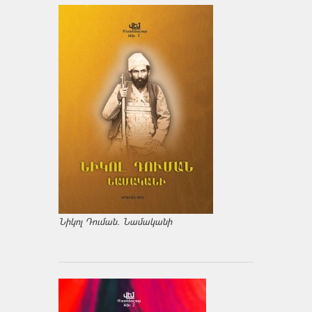
Նիկոլ Դուման. Նամականի