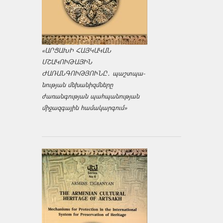
«ԱՐՑԱԽԻ ՀԱՅԿԱԿԱՆ
ՄՇԱԿՈՒԹԱՅԻՆ
ԺԱՌԱՆԳՈՒԹՅՈՒՆԸ․ պաշտպա­
նության մեխանիզմները
ժառանգության պահպանության
միջազ­գային համակարգում»