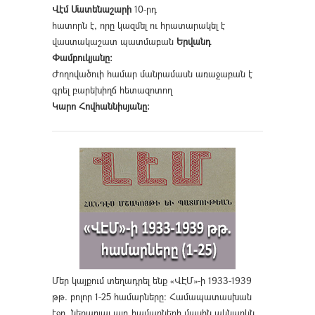
Վէմ Մատենաշարի
10-րդ
հատորն է, որը կազմել ու հրատարակել է
վաստակաշատ պատմաբան
Երվանդ
Փամբուկյանը։
Ժողովածուի համար մանրամասն առաջաբան է
գրել բարեխիղճ հետազոտող
Կարո Հովհաննիսյանը։
Մեր կայքում տեղադրել ենք «ՎԷՄ»-ի 1933-1939
թթ. բոլոր 1-25 համարները։ Համապատասխան
էջը, ներառյալ այդ համարների մասին ակնարկն