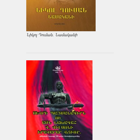
Նիկոլ Դուման. Նամականի