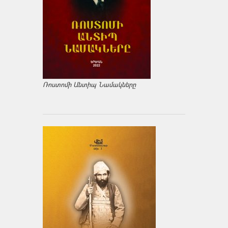
Ռոստոմի Անտիպ Նամակները