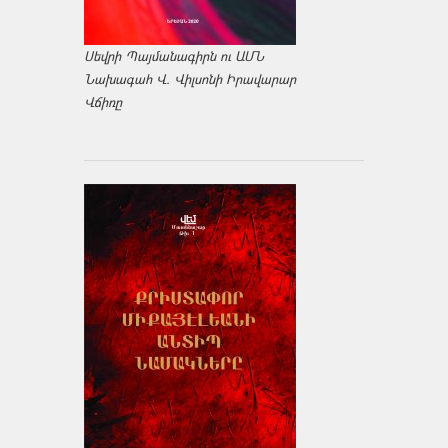
Սեվրի Պայմանագիրն ու ԱՄՆ
Նախագահ Վ. Վիլսոնի Իրավարար
Վճիռը