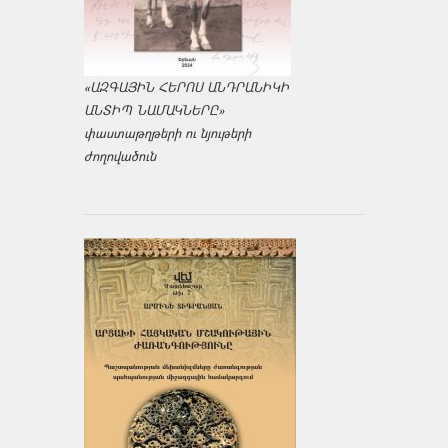
«ԱԶԳԱՅԻՆ ՀԵՐՈՍ ԱՆԴՐԱՆԻԿԻ
ԱՆՏԻՊ ՆԱՄԱԿՆԵՐԸ»
փաստաթղթերի ու նյութերի
ժողովածուն