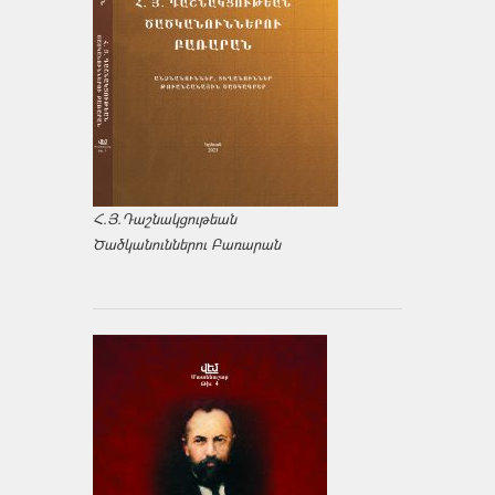
Հ.Յ.Դաշնակցութեան
Ծածկանուններու Բառարան