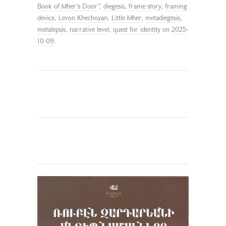
Book of Mher’s Door”
,
diegesis
,
frame story
,
framing
device
,
Levon Khechoyan
,
Little Mher
,
metadiegesis
,
metalepsis
,
narrative level
,
quest for identity
on
2025-
10-09
.