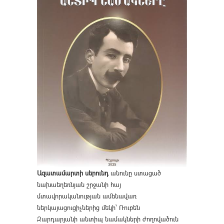
Ազատամարտի սերունդ
անունը ստացած
նախաեղեռնյան շրջանի հայ
մտավորականության ամենավառ
ներկայացուցիչներից մեկի՝ Ռուբեն
Զարդարյանի անտիպ նամակների ժողովածուն