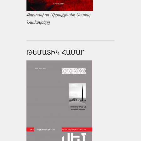
Քրիտափոր Միքայէլեանի Անտիպ
Նամակները
ԹԵՄԱՏԻԿ ՀԱՄԱՐ