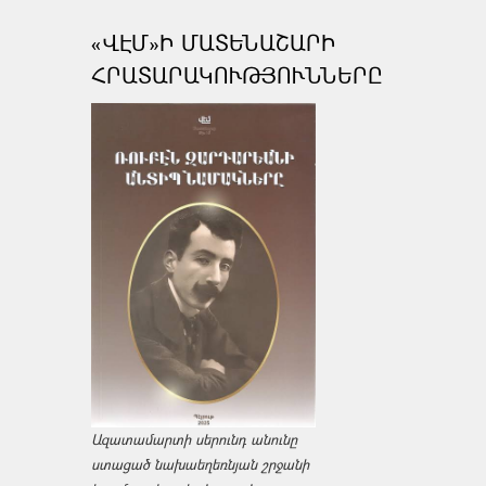
«ՎԷՄ»Ի ՄԱՏԵՆԱՇԱՐԻ
ՀՐԱՏԱՐԱԿՈՒԹՅՈՒՆՆԵՐԸ
Ազատամարտի սերունդ անունը
ստացած նախաեղեռնյան շրջանի