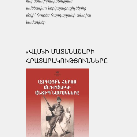
հայ մտավորականության
ամենավառ ներկայացուցիչներից
մեկի՝ Ռուբեն Զարդարյանի անտիպ
նամակներ
«ՎԷՄ»Ի ՄԱՏԵՆԱՇԱՐԻ
ՀՐԱՏԱՐԱԿՈՒԹՅՈՒՆՆԵՐԸ