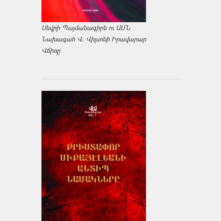
Սեվրի Պայմանագիրն ու ԱՄՆ
Նախագահ Վ. Վիլսոնի Իրավարար
Վճիռը