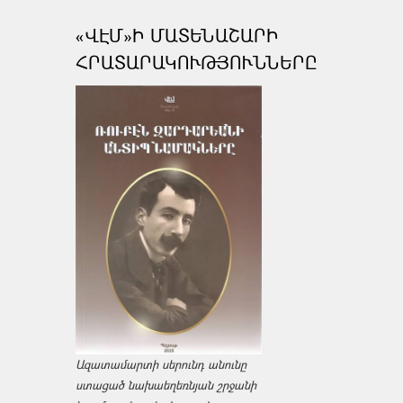
«ՎԷՄ»Ի ՄԱՏԵՆԱՇԱՐԻ
ՀՐԱՏԱՐԱԿՈՒԹՅՈՒՆՆԵՐԸ
Ազատամարտի սերունդ անունը
ստացած նախաեղեռնյան շրջանի