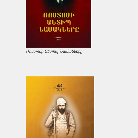
Ռոստոմի Անտիպ Նամակները