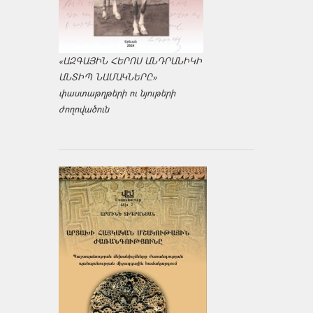
«ԱԶԳԱՅԻՆ ՀԵՐՈՍ ԱՆԴՐԱՆԻԿԻ
ԱՆՏԻՊ ՆԱՄԱԿՆԵՐԸ»
փաստաթղթերի ու նյութերի
ժողովածուն