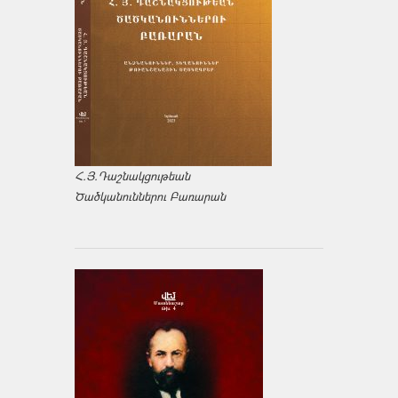
Հ.Յ.Դաշնակցութեան
Ծածկանուններու Բառարան