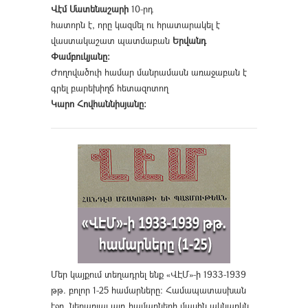
Վէմ Մատենաշարի
10-րդ
հատորն է, որը կազմել ու հրատարակել է
վաստակաշատ պատմաբան
Երվանդ
Փամբուկյանը։
Ժողովածուի համար մանրամասն առաջաբան է
գրել բարեխիղճ հետազոտող
Կարո Հովհաննիսյանը։
Մեր կայքում տեղադրել ենք «ՎԷՄ»-ի 1933-1939
թթ. բոլոր 1-25 համարները։ Համապատասխան
էջը, ներառյալ այդ համարների մասին ակնարկն