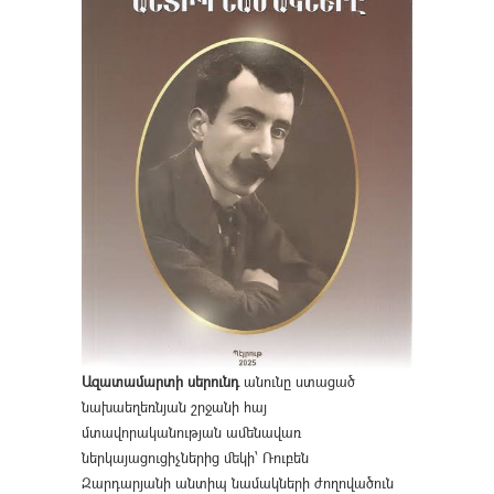
Ազատամարտի սերունդ
անունը ստացած
նախաեղեռնյան շրջանի հայ
մտավորականության ամենավառ
ներկայացուցիչներից մեկի՝ Ռուբեն
Զարդարյանի անտիպ նամակների ժողովածուն