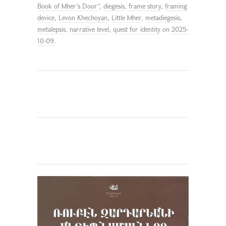
Book of Mher’s Door”
,
diegesis
,
frame story
,
framing
device
,
Levon Khechoyan
,
Little Mher
,
metadiegesis
,
metalepsis
,
narrative level
,
quest for identity
on
2025-
10-09
.