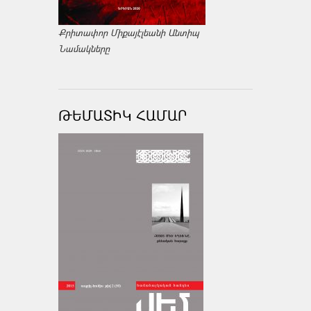
Քրիտափոր Միքայէլեանի Անտիպ
Նամակները
ԹԵՄԱՏԻԿ ՀԱՄԱՐ