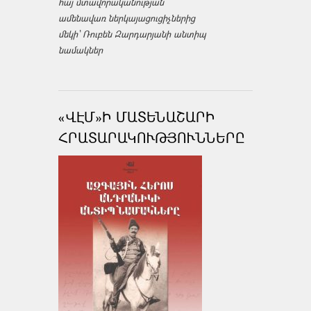
հայ մտավորականության
ամենավառ ներկայացուցիչներից
մեկի՝ Ռուբեն Զարդարյանի անտիպ
նամակներ
«ՎԷՄ»Ի ՄԱՏԵՆԱՇԱՐԻ
ՀՐԱՏԱՐԱԿՈՒԹՅՈՒՆՆԵՐԸ