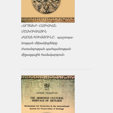
«ԱՐՑԱԽԻ ՀԱՅԿԱԿԱՆ
ՄՇԱԿՈՒԹԱՅԻՆ
ԺԱՌԱՆԳՈՒԹՅՈՒՆԸ․ պաշտպա­
նության մեխանիզմները
ժառանգության պահպանության
միջազ­գային համակարգում»