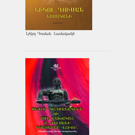
Նիկոլ Դուման. Նամականի