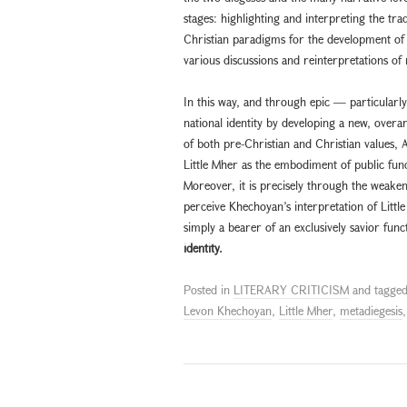
stages: highlighting and interpreting the tra
Christian paradigms for the development of 
various discussions and reinterpretations of
In this way, and through epic — particularl
national identity by developing a new, overa
of both pre-Christian and Christian values, 
Little Mher as the embodiment of public func
Moreover, it is precisely through the weaken
perceive Khechoyan’s interpretation of Littl
simply a bearer of an exclusively savior fu
identity.
Posted in
LITERARY CRITICISM
and tagge
Levon Khechoyan
,
Little Mher
,
metadiegesis