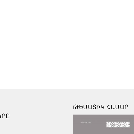
ԹԵՄԱՏԻԿ ՀԱՄԱՐ
ԵՐԸ