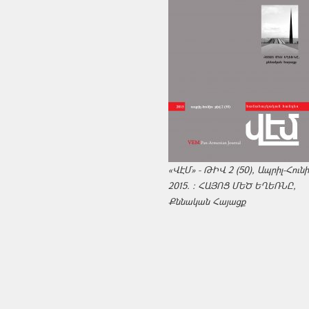
«ՎԷՄ» - ԹԻՎ 2 (50), Ապրիլ-Հուն
2015. : ՀԱՅՈՑ ՄԵԾ ԵՂԵՌՆԸ,
Քննական Հայացք