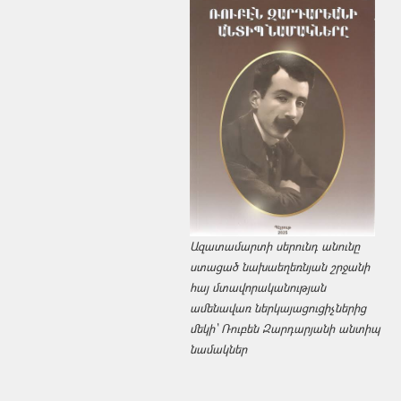
Ազատամարտի սերունդ անունը
ստացած նախաեղեռնյան շրջանի
հայ մտավորականության
ամենավառ ներկայացուցիչներից
մեկի՝ Ռուբեն Զարդարյանի անտիպ
նամակներ