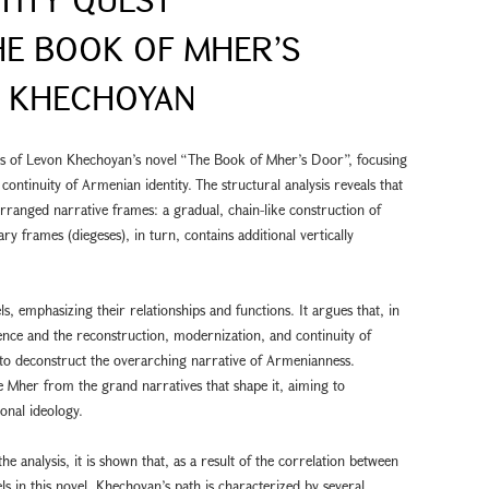
HE BOOK OF MHER’S
N KHECHOYAN
sis of Levon Khechoyan’s novel “The Book of Mher’s Door”, focusing
continuity of Armenian identity. The structural analysis reveals that
rranged narrative frames: a gradual, chain-like construction of
ry frames (diegeses), in turn, contains additional vertically
els, emphasizing their relationships and functions. It argues that, in
sence and the reconstruction, modernization, and continuity of
 to deconstruct the overarching narrative of Armenianness.
tle Mher from the grand narratives that shape it, aiming to
onal ideology.
 analysis, it is shown that, as a result of the correlation between
ls in this novel, Khechoyan’s path is characterized by several