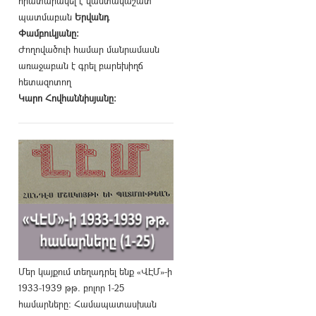
հրատարակել է վաստակաշատ
պատմաբան
Երվանդ
Փամբուկյանը։
Ժողովածուի համար մանրամասն
առաջաբան է գրել բարեխիղճ
հետազոտող
Կարո Հովհաննիսյանը։
Մեր կայքում տեղադրել ենք «ՎԷՄ»-ի
1933-1939 թթ. բոլոր 1-25
համարները։ Համապատասխան