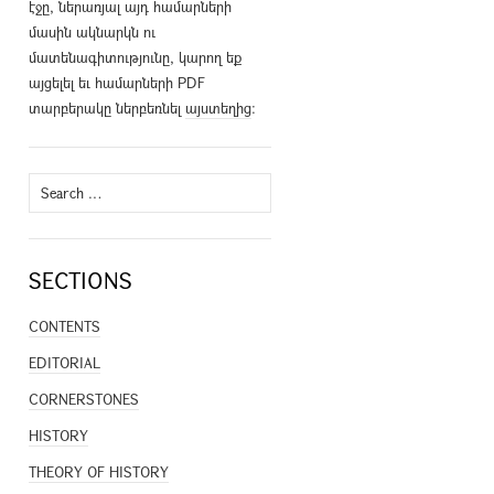
էջը, ներառյալ այդ համարների
մասին ակնարկն ու
մատենագիտությունը, կարող եք
այցելել եւ համարների PDF
տարբերակը ներբեռնել
այստեղից
։
Search
for:
SECTIONS
CONTENTS
EDITORIAL
CORNERSTONES
HISTORY
THEORY OF HISTORY