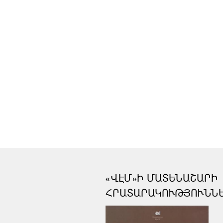
«ՎԷՄ»Ի ՄԱՏԵՆԱՇԱՐԻ
ՀՐԱՏԱՐԱԿՈՒԹՅՈՒՆՆ