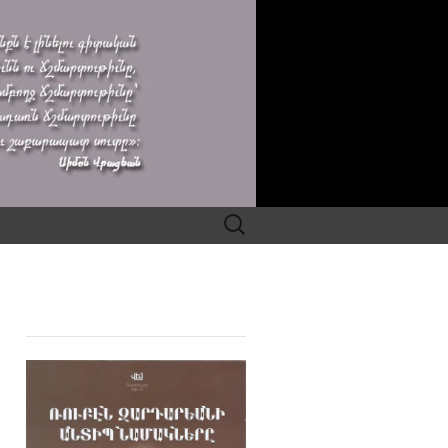
Search
for: