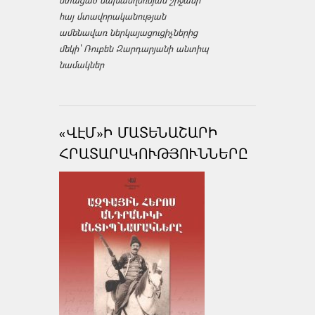
ստացած նախաեղեռնյան շրջանի
հայ մտավորականության
ամենավառ ներկայացուցիչներից
մեկի՝ Ռուբեն Զարդարյանի անտիպ
նամակներ
«ՎԷՄ»Ի ՄԱՏԵՆԱՇԱՐԻ
ՀՐԱՏԱՐԱԿՈՒԹՅՈՒՆՆԵՐԸ