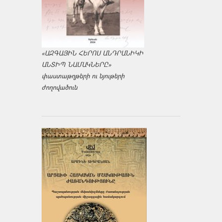
«ԱԶԳԱՅԻՆ ՀԵՐՈՍ ԱՆԴՐԱՆԻԿԻ
ԱՆՏԻՊ ՆԱՄԱԿՆԵՐԸ»
փաստաթղթերի ու նյութերի
ժողովածուն