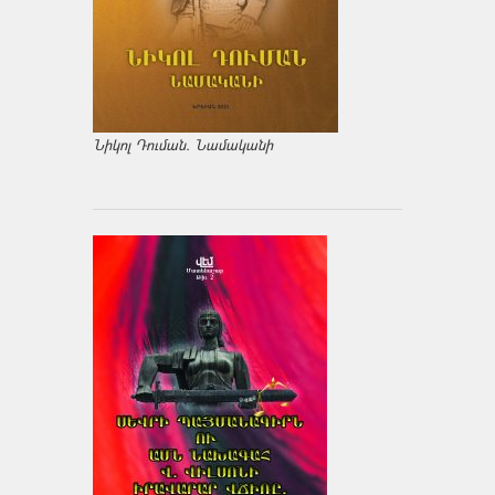
Նիկոլ Դուման. Նամականի