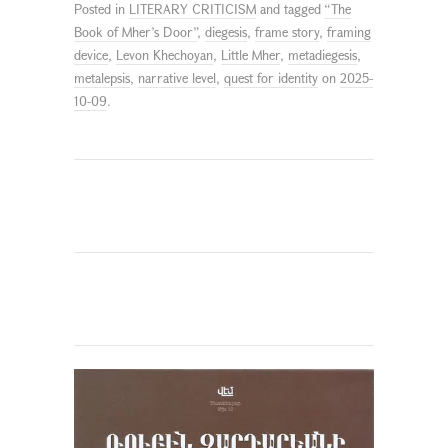
Posted in
LITERARY CRITICISM
and tagged
“The
Book of Mher’s Door”
,
diegesis
,
frame story
,
framing
device
,
Levon Khechoyan
,
Little Mher
,
metadiegesis
,
metalepsis
,
narrative level
,
quest for identity
on
2025-
10-09
.