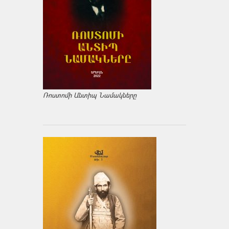
Ռոստոմի Անտիպ Նամակները