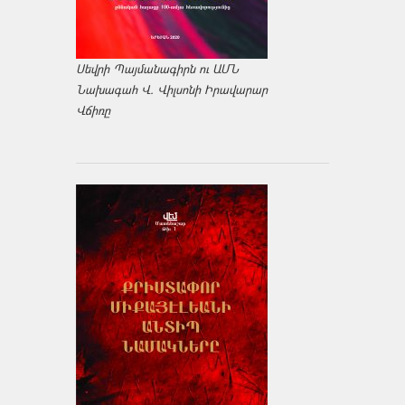
Սեվրի Պայմանագիրն ու ԱՄՆ
Նախագահ Վ. Վիլսոնի Իրավարար
Վճիռը