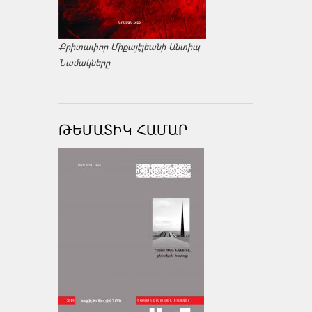
Քրիտափոր Միքայէլեանի Անտիպ
Նամակները
ԹԵՄԱՏԻԿ ՀԱՄԱՐ