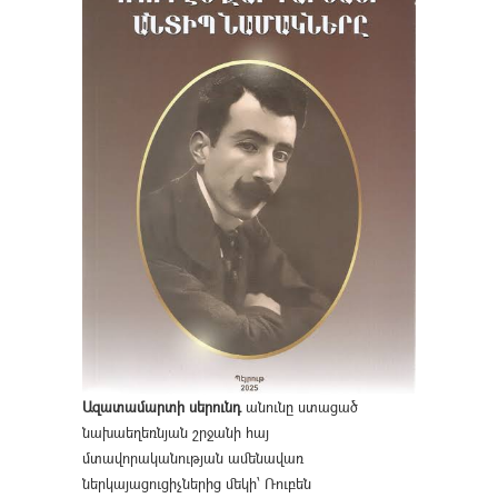
Ազատամարտի սերունդ
անունը ստացած
նախաեղեռնյան շրջանի հայ
մտավորականության ամենավառ
ներկայացուցիչներից մեկի՝ Ռուբեն