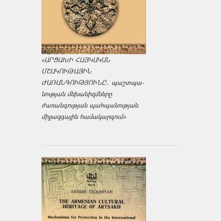
«ԱՐՑԱԽԻ ՀԱՅԿԱԿԱՆ
ՄՇԱԿՈՒԹԱՅԻՆ
ԺԱՌԱՆԳՈՒԹՅՈՒՆԸ․ պաշտպա­
նության մեխանիզմները
ժառանգության պահպանության
միջազ­գային համակարգում»