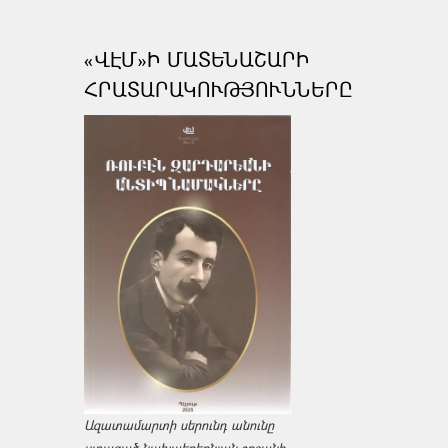
«ՎԷՄ»Ի ՄԱՏԵՆԱՇԱՐԻ
ՀՐԱՏԱՐԱԿՈՒԹՅՈՒՆՆԵՐԸ
Ազատամարտի սերունդ անունը