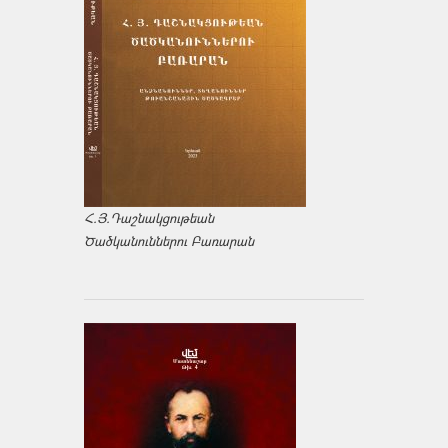
Հ.Յ.Դաշնակցութեան
Ծածկանուններու Բառարան