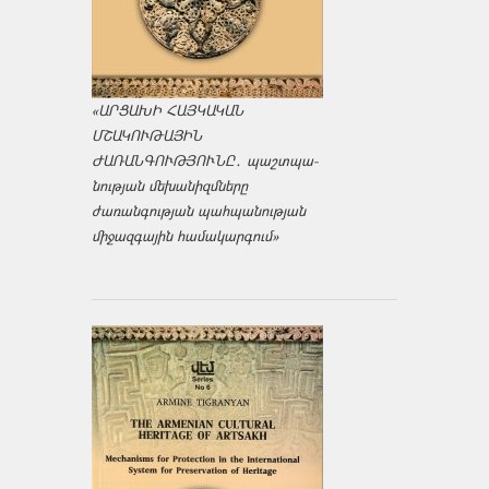
«ԱՐՑԱԽԻ ՀԱՅԿԱԿԱՆ
ՄՇԱԿՈՒԹԱՅԻՆ
ԺԱՌԱՆԳՈՒԹՅՈՒՆԸ․ պաշտպա­
նության մեխանիզմները
ժառանգության պահպանության
միջազ­գային համակարգում»