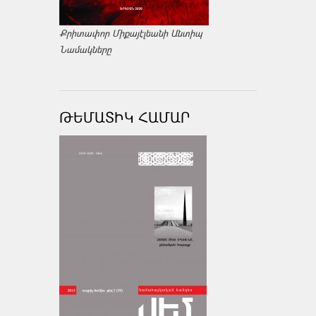
Քրիտափոր Միքայէլեանի Անտիպ
Նամակները
ԹԵՄԱՏԻԿ ՀԱՄԱՐ