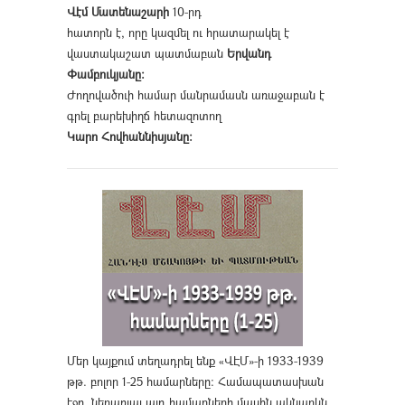
Վէմ Մատենաշարի
10-րդ
հատորն է, որը կազմել ու հրատարակել է
վաստակաշատ պատմաբան
Երվանդ
Փամբուկյանը։
Ժողովածուի համար մանրամասն առաջաբան է
գրել բարեխիղճ հետազոտող
Կարո Հովհաննիսյանը։
Մեր կայքում տեղադրել ենք «ՎԷՄ»-ի 1933-1939
թթ. բոլոր 1-25 համարները։ Համապատասխան
էջը, ներառյալ այդ համարների մասին ակնարկն