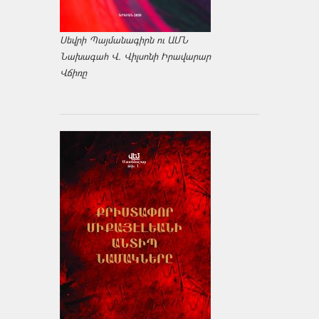
Սեվրի Պայմանագիրն ու ԱՄՆ
Նախագահ Վ. Վիլսոնի Իրավարար
Վճիռը