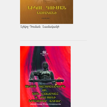
Նիկոլ Դուման. Նամականի