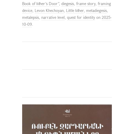
Book of Mher’s Door”
,
diegesis
,
frame story
,
framing
device
,
Levon Khechoyan
,
Little Mher
,
metadiegesis
,
metalepsis
,
narrative level
,
quest for identity
on
2025-
10-09
.