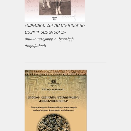
«ԱԶԳԱՅԻՆ ՀԵՐՈՍ ԱՆԴՐԱՆԻԿԻ
ԱՆՏԻՊ ՆԱՄԱԿՆԵՐԸ»
փաստաթղթերի ու նյութերի
ժողովածուն