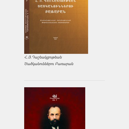
Հ.Յ.Դաշնակցութեան
Ծածկանուններու Բառարան