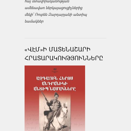
հայ մտավորականության
ամենավառ ներկայացուցիչներից
մեկի՝ Ռուբեն Զարդարյանի անտիպ
նամակներ
«ՎԷՄ»Ի ՄԱՏԵՆԱՇԱՐԻ
ՀՐԱՏԱՐԱԿՈՒԹՅՈՒՆՆԵՐԸ