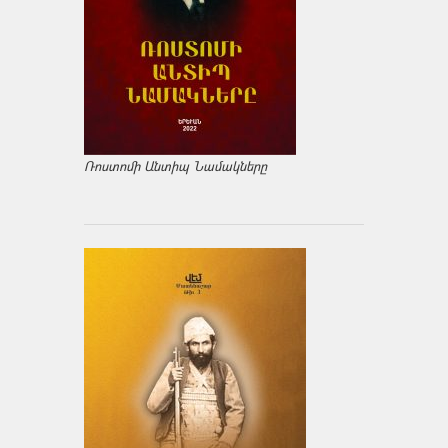
Ռոստոմի Անտիպ Նամակները