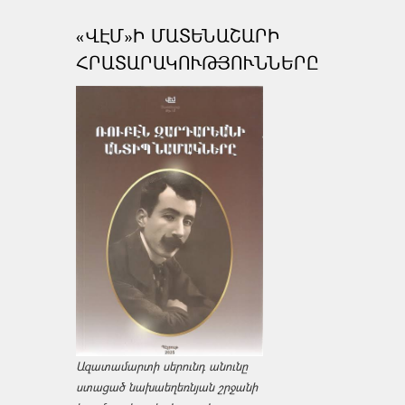
«ՎԷՄ»Ի ՄԱՏԵՆԱՇԱՐԻ
ՀՐԱՏԱՐԱԿՈՒԹՅՈՒՆՆԵՐԸ
Ազատամարտի սերունդ անունը
ստացած նախաեղեռնյան շրջանի