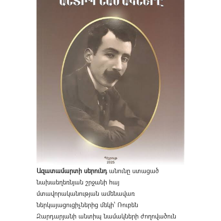
Ազատամարտի սերունդ
անունը ստացած
նախաեղեռնյան շրջանի հայ
մտավորականության ամենավառ
ներկայացուցիչներից մեկի՝ Ռուբեն
Զարդարյանի անտիպ նամակների ժողովածուն