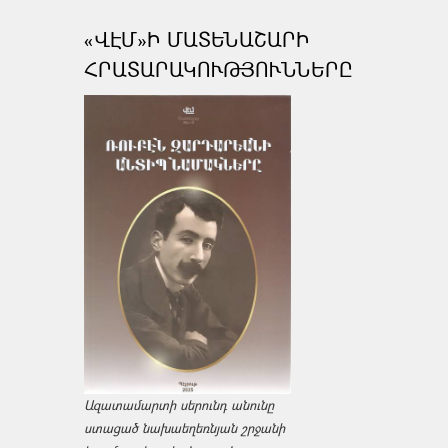
«ՎԷՄ»Ի ՄԱՏԵՆԱՇԱՐԻ
ՀՐԱՏԱՐԱԿՈՒԹՅՈՒՆՆԵՐԸ
Ազատամարտի սերունդ անունը
ստացած նախաեղեռնյան շրջանի