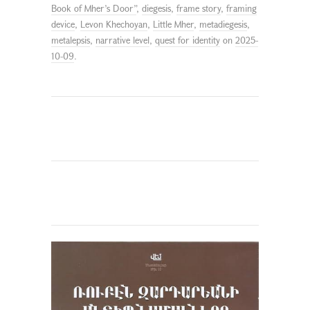
Book of Mher’s Door”
,
diegesis
,
frame story
,
framing
device
,
Levon Khechoyan
,
Little Mher
,
metadiegesis
,
metalepsis
,
narrative level
,
quest for identity
on
2025-
10-09
.