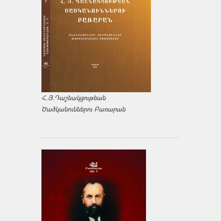
Հ.Յ.Դաշնակցութեան
Ծածկանուններու Բառարան