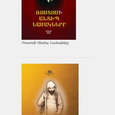
Ռոստոմի Անտիպ Նամակները