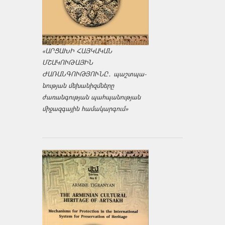
«ԱՐՑԱԽԻ ՀԱՅԿԱԿԱՆ
ՄՇԱԿՈՒԹԱՅԻՆ
ԺԱՌԱՆԳՈՒԹՅՈՒՆԸ․ պաշտպա­
նության մեխանիզմները
ժառանգության պահպանության
միջազ­գային համակարգում»