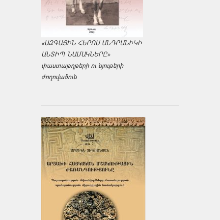
«ԱԶԳԱՅԻՆ ՀԵՐՈՍ ԱՆԴՐԱՆԻԿԻ
ԱՆՏԻՊ ՆԱՄԱԿՆԵՐԸ»
փաստաթղթերի ու նյութերի
ժողովածուն