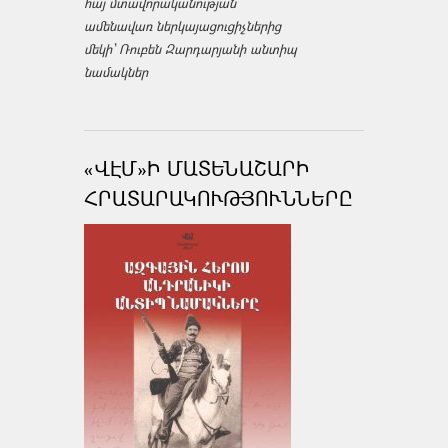
հայ մտավորականության
ամենավառ ներկայացուցիչներից
մեկի՝ Ռուբեն Զարդարյանի անտիպ
նամակներ
«ՎԷՄ»Ի ՄԱՏԵՆԱՇԱՐԻ
ՀՐԱՏԱՐԱԿՈՒԹՅՈՒՆՆԵՐԸ