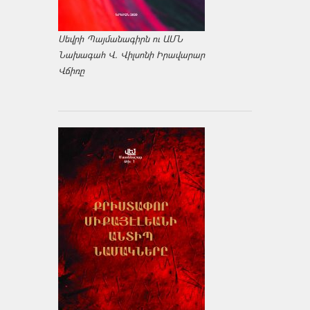
Սեվրի Պայմանագիրն ու ԱՄՆ
Նախագահ Վ. Վիլսոնի Իրավարար
Վճիռը