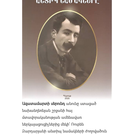
Ազատամարտի սերունդ
անունը ստացած
նախաեղեռնյան շրջանի հայ
մտավորականության ամենավառ
ներկայացուցիչներից մեկի՝ Ռուբեն
Զարդարյանի անտիպ նամակների ժողովածուն