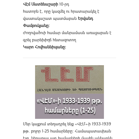
Վէմ Մատենաշարի
10-րդ
հատորն է, որը կազմել ու հրատարակել է
վաստակաշատ պատմաբան
Երվանդ
Փամբուկյանը։
Ժողովածուի համար մանրամասն առաջաբան է
գրել բարեխիղճ հետազոտող
Կարո Հովհաննիսյանը։
Մեր կայքում տեղադրել ենք «ՎԷՄ»-ի 1933-1939
թթ. բոլոր 1-25 համարները։ Համապատասխան
էջը, ներառյալ այդ համարների մասին ակնարկն