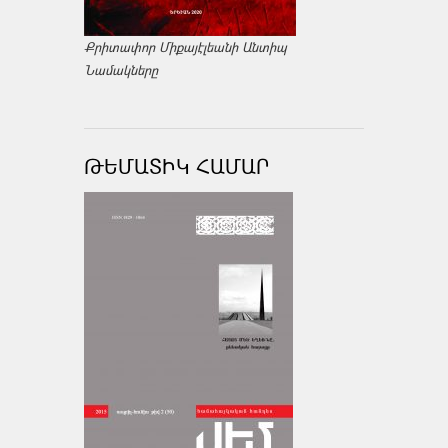
Քրիտափոր Միքայէլեանի Անտիպ
Նամակները
ԹԵՄԱՏԻԿ ՀԱՄԱՐ