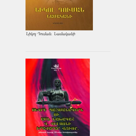
Նիկոլ Դուման. Նամականի