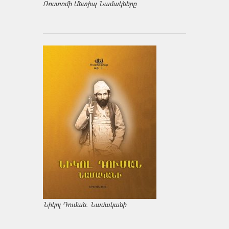
Ռոստոմի Անտիպ Նամակները
Նիկոլ Դուման. Նամականի