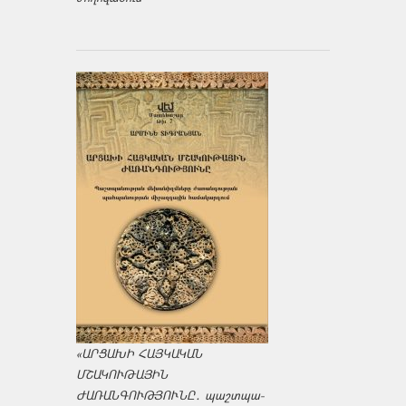
«ԱՐՑԱԽԻ ՀԱՅԿԱԿԱՆ
ՄՇԱԿՈՒԹԱՅԻՆ
ԺԱՌԱՆԳՈՒԹՅՈՒՆԸ․ պաշտպա­