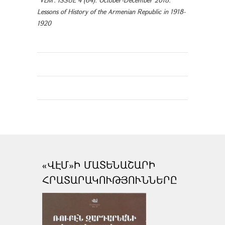
Lessons of History of the Armenian Republic in 1918-
1920
«ՎԷՄ»Ի ՄԱՏԵՆԱՇԱՐԻ
ՀՐԱՏԱՐԱԿՈՒԹՅՈՒՆՆԵՐԸ