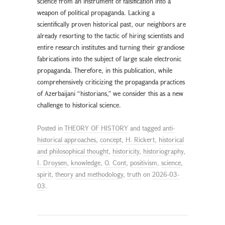
science from an instrument of falsification into a
weapon of political propaganda. Lacking a
scientifically proven historical past, our neighbors are
already resorting to the tactic of hiring scientists and
entire research institutes and turning their grandiose
fabrications into the subject of large scale electronic
propaganda. Therefore, in this publication, while
comprehensively criticizing the propaganda practices
of Azerbaijani “historians,” we consider this as a new
challenge to historical science.
Posted in
THEORY OF HISTORY
and tagged
anti-
historical approaches
,
concept
,
H. Rickert
,
historical
and philosophical thought
,
historicity
,
historiography
,
I. Droysen
,
knowledge
,
O. Cont
,
positivism
,
science
,
spirit
,
theory and methodology
,
truth
on
2026-03-
03
.