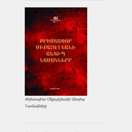
Քրիտափոր Միքայէլեանի Անտիպ
Նամակները