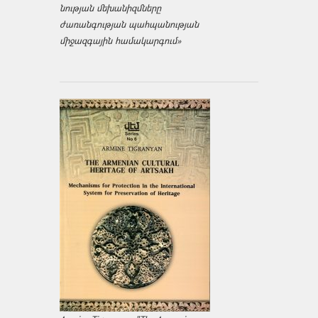
նության մեխանիզմները
ժառանգության պահպանության
միջազ­գային համակարգում»