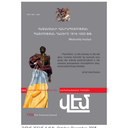
"VEM". ISSUE 4 (64). October-December 2018.