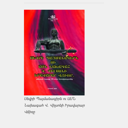
Սեվրի Պայմանագիրն ու ԱՄՆ
Նախագահ Վ. Վիլսոնի Իրավարար
Վճիռը