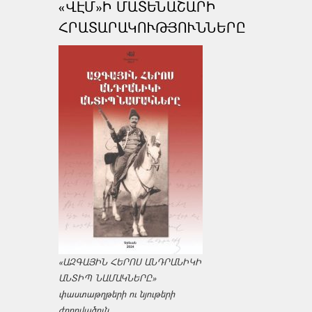
«ՎԷՄ»Ի ՄԱՏԵՆԱՇԱՐԻ
ՀՐԱՏԱՐԱԿՈՒԹՅՈՒՆՆԵՐԸ
«ԱԶԳԱՅԻՆ ՀԵՐՈՍ ԱՆԴՐԱՆԻԿԻ
ԱՆՏԻՊ ՆԱՄԱԿՆԵՐԸ»
փաստաթղթերի ու նյութերի
ժողովածուն