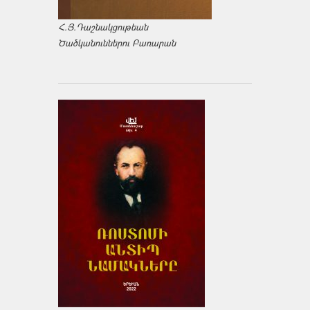
Հ.Յ.Դաշնակցութեան
Ծածկանուններու Բառարան