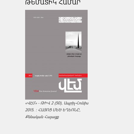
ԹԵՄԱՏԻԿ ՀԱՄԱՐ
«ՎԷՄ» - ԹԻՎ 2 (50), Ապրիլ-Հունիս
2015. : ՀԱՅՈՑ ՄԵԾ ԵՂԵՌՆԸ,
Քննական Հայացք