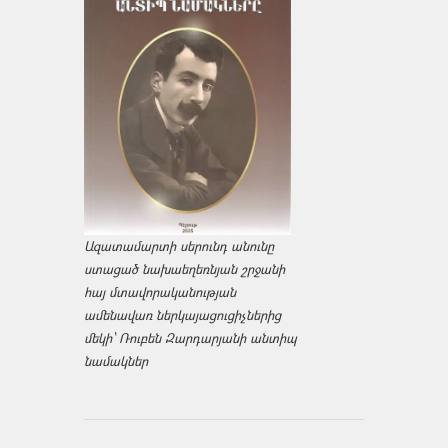
Ազատամարտի սերունդ անունը
ստացած նախաեղեռնյան շրջանի
հայ մտավորականության
ամենավառ ներկայացուցիչներից
մեկի՝ Ռուբեն Զարդարյանի անտիպ
նամակներ