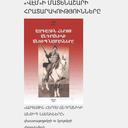
«ՎԷՄ»Ի ՄԱՏԵՆԱՇԱՐԻ
ՀՐԱՏԱՐԱԿՈՒԹՅՈՒՆՆԵՐԸ
«ԱԶԳԱՅԻՆ ՀԵՐՈՍ ԱՆԴՐԱՆԻԿԻ
ԱՆՏԻՊ ՆԱՄԱԿՆԵՐԸ»
փաստաթղթերի ու նյութերի
ժողովածուն