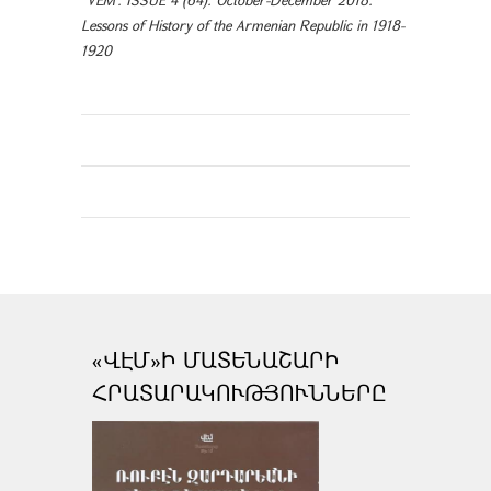
Lessons of History of the Armenian Republic in 1918-
1920
«ՎԷՄ»Ի ՄԱՏԵՆԱՇԱՐԻ
ՀՐԱՏԱՐԱԿՈՒԹՅՈՒՆՆԵՐԸ