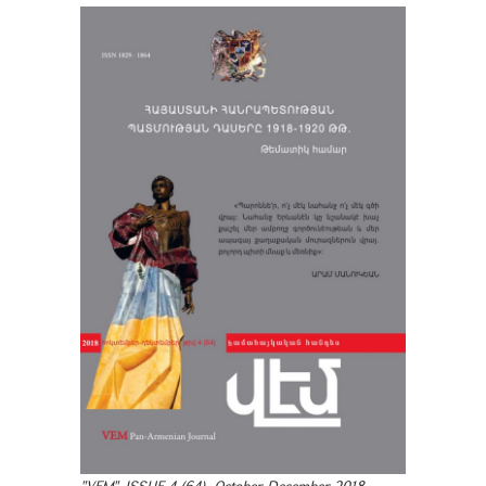
"VEM". ISSUE 4 (64). October-December 2018.