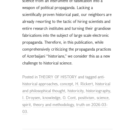
science from an instrument of falsification into a
weapon of political propaganda. Lacking a
scientifically proven historical past, our neighbors are
already resorting to the tactic of hiring scientists and
entire research institutes and turning their grandiose
fabrications into the subject of large scale electronic
propaganda. Therefore, in this publication, while
comprehensively criticizing the propaganda practices
of Azerbaijani “historians,” we consider this as a new
challenge to historical science.
Posted in
THEORY OF HISTORY
and tagged
anti-
historical approaches
,
concept
,
H. Rickert
,
historical
and philosophical thought
,
historicity
,
historiography
,
I. Droysen
,
knowledge
,
O. Cont
,
positivism
,
science
,
spirit
,
theory and methodology
,
truth
on
2026-03-
03
.