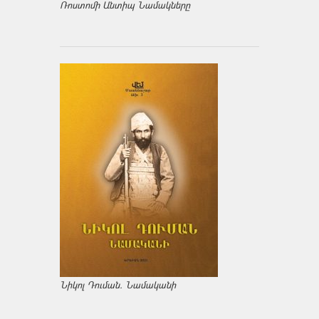
Ռոստոմի Անտիպ Նամակները
Նիկոլ Դուման. Նամականի