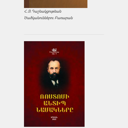
Հ.Յ.Դաշնակցութեան
Ծածկանուններու Բառարան