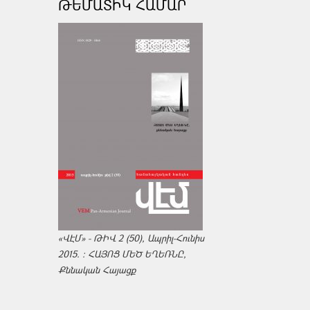
ԹԵՄԱՏԻԿ ՀԱՄԱՐ
«ՎԷՄ» - ԹԻՎ 2 (50), Ապրիլ-Հունիս
2015. : ՀԱՅՈՑ ՄԵԾ ԵՂԵՌՆԸ,
Քննական Հայացք