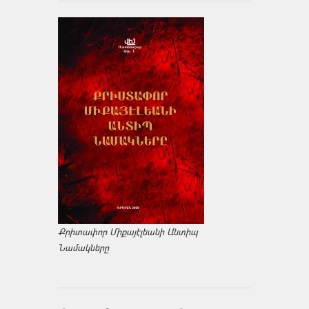
Քրիտափոր Միքայէլեանի Անտիպ
Նամակները