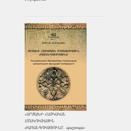
«ԱՐՑԱԽԻ ՀԱՅԿԱԿԱՆ
ՄՇԱԿՈՒԹԱՅԻՆ
ԺԱՌԱՆԳՈՒԹՅՈՒՆԸ․ պաշտպա­