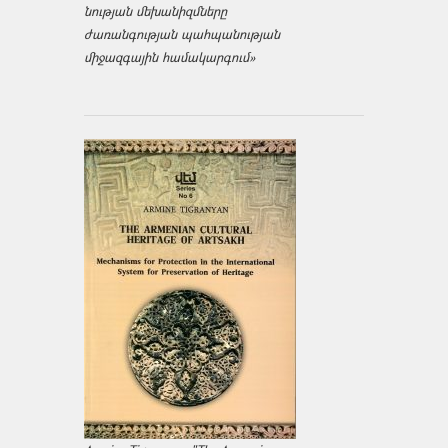
նության մեխանիզմները
ժառանգության պահպանության
միջազ­գային համակարգում»