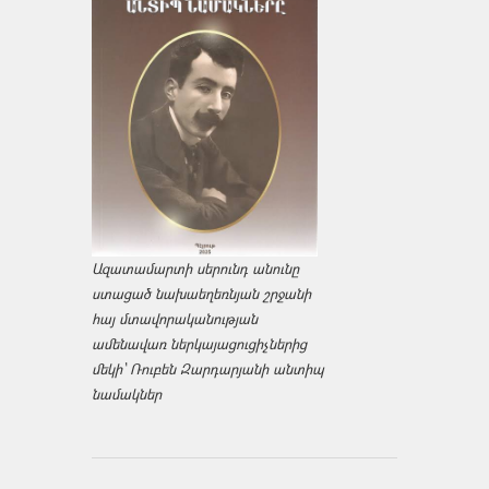
Ազատամարտի սերունդ անունը
ստացած նախաեղեռնյան շրջանի
հայ մտավորականության
ամենավառ ներկայացուցիչներից
մեկի՝ Ռուբեն Զարդարյանի անտիպ
նամակներ