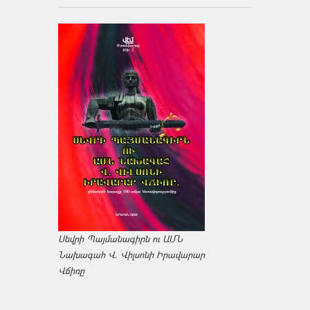
Սեվրի Պայմանագիրն ու ԱՄՆ
Նախագահ Վ. Վիլսոնի Իրավարար
Վճիռը