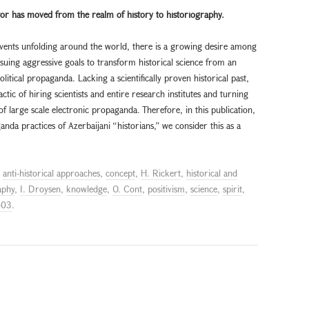
actor has moved from the
realm of history to historiography.
events unfolding around the world, there is a growing desire among
suing aggressive goals to transform historical science from an
olitical propaganda. Lacking a scientifically proven historical past,
ctic of hiring scientists and entire research institutes and turning
 of large scale electronic propaganda. Therefore, in this publication,
nda practices of Azerbaijani “historians,” we consider this as a
d
anti-historical approaches
,
concept
,
H. Rickert
,
historical and
aphy
,
I. Droysen
,
knowledge
,
O. Cont
,
positivism
,
science
,
spirit
,
-03
.