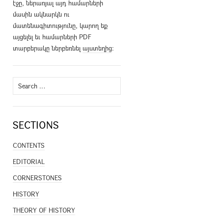
էջը, ներառյալ այդ համարների
մասին ակնարկն ու
մատենագիտությունը, կարող եք
այցելել եւ համարների PDF
տարբերակը ներբեռնել
այստեղից
։
Search
for:
SECTIONS
CONTENTS
EDITORIAL
CORNERSTONES
HISTORY
THEORY OF HISTORY