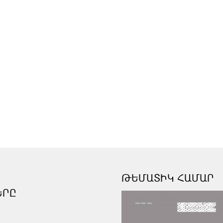
ԹԵՄԱՏԻԿ ՀԱՄԱՐ
ԵՐԸ