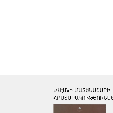
«ՎԷՄ»Ի ՄԱՏԵՆԱՇԱՐԻ
ՀՐԱՏԱՐԱԿՈՒԹՅՈՒՆՆ