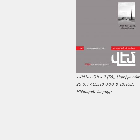
«ՎԷՄ» - ԹԻՎ 2 (50), Ապրիլ-Հուն
2015. : ՀԱՅՈՑ ՄԵԾ ԵՂԵՌՆԸ,
Քննական Հայացք