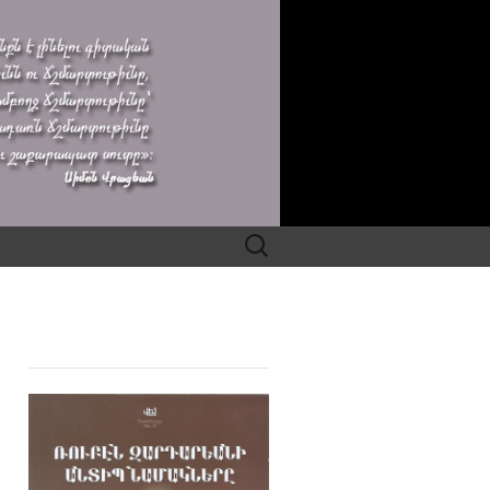
Search
for: