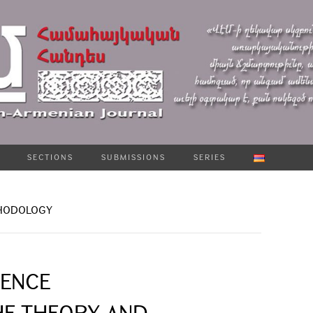
SECTIONS
SUBMISSIONS
SERIES
THODOLOGY
IENCE
HE THEORY AND