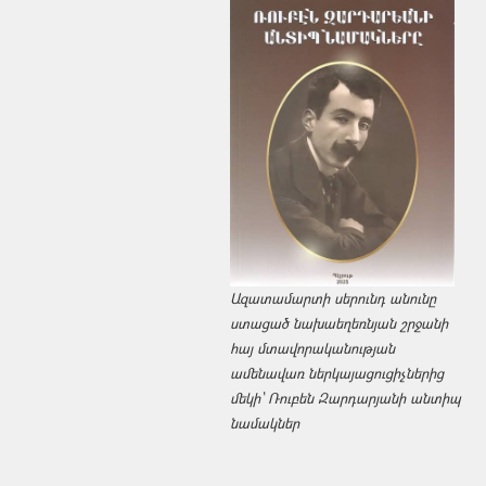
Ազատամարտի սերունդ անունը
ստացած նախաեղեռնյան շրջանի
հայ մտավորականության
ամենավառ ներկայացուցիչներից
մեկի՝ Ռուբեն Զարդարյանի անտիպ
նամակներ