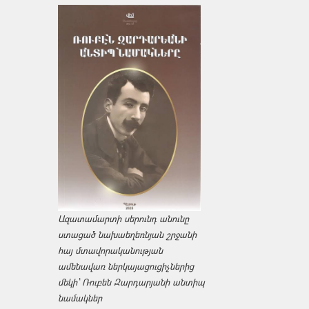
Ազատամարտի սերունդ անունը
ստացած նախաեղեռնյան շրջանի
հայ մտավորականության
ամենավառ ներկայացուցիչներից
մեկի՝ Ռուբեն Զարդարյանի անտիպ
նամակներ