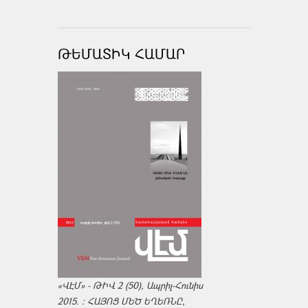
ԹԵՄԱՏԻԿ ՀԱՄԱՐ
«ՎԷՄ» - ԹԻՎ 2 (50), Ապրիլ-Հունիս
2015. : ՀԱՅՈՑ ՄԵԾ ԵՂԵՌՆԸ,