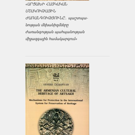
«ԱՐՑԱԽԻ ՀԱՅԿԱԿԱՆ
ՄՇԱԿՈՒԹԱՅԻՆ
ԺԱՌԱՆԳՈՒԹՅՈՒՆԸ․ պաշտպա­
նության մեխանիզմները
ժառանգության պահպանության
միջազ­գային համակարգում»