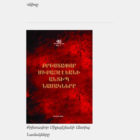
Վճիռը
Քրիտափոր Միքայէլեանի Անտիպ
Նամակները