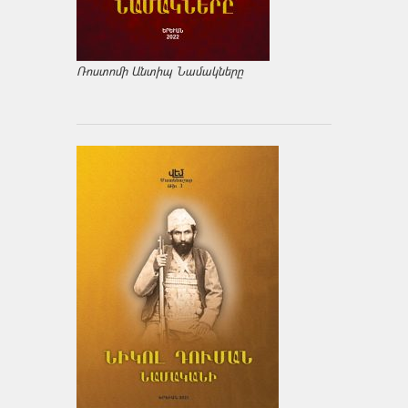
Ռոստոմի Անտիպ Նամակները