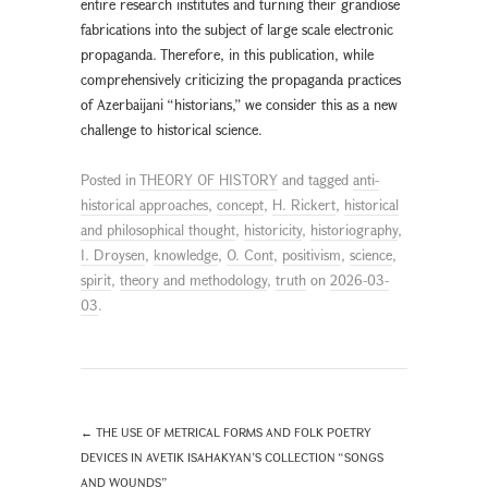
entire research institutes and turning their grandiose
fabrications into the subject of large scale electronic
propaganda. Therefore, in this publication, while
comprehensively criticizing the propaganda practices
of Azerbaijani “historians,” we consider this as a new
challenge to historical science.
Posted in
THEORY OF HISTORY
and tagged
anti-
historical approaches
,
concept
,
H. Rickert
,
historical
and philosophical thought
,
historicity
,
historiography
,
I. Droysen
,
knowledge
,
O. Cont
,
positivism
,
science
,
spirit
,
theory and methodology
,
truth
on
2026-03-
03
.
←
THE USE OF METRICAL FORMS AND FOLK POETRY
DEVICES IN AVETIK ISAHAKYAN’S COLLECTION “SONGS
AND WOUNDS”