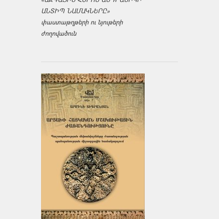
ԱՆՏԻՊ ՆԱՄԱԿՆԵՐԸ»
փաստաթղթերի ու նյութերի
ժողովածուն