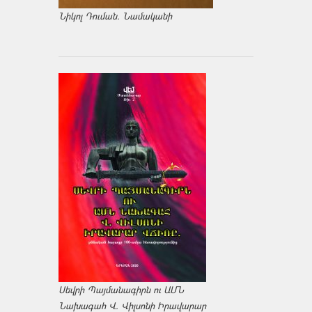
Նիկոլ Դուման. Նամականի
Սեվրի Պայմանագիրն ու ԱՄՆ
Նախագահ Վ. Վիլսոնի Իրավարար