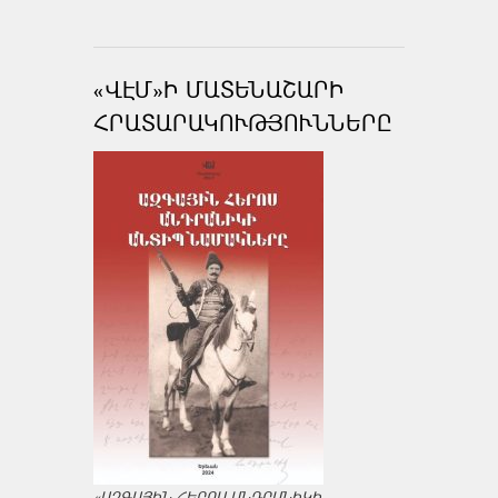
«ՎԷՄ»Ի ՄԱՏԵՆԱՇԱՐԻ
ՀՐԱՏԱՐԱԿՈՒԹՅՈՒՆՆԵՐԸ
«ԱԶԳԱՅԻՆ ՀԵՐՈՍ ԱՆԴՐԱՆԻԿԻ