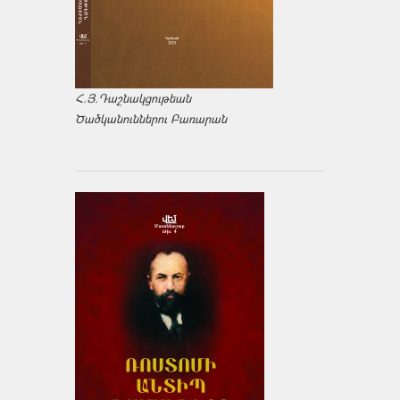
Հ.Յ.Դաշնակցութեան
Ծածկանուններու Բառարան