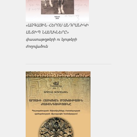
«ԱԶԳԱՅԻՆ ՀԵՐՈՍ ԱՆԴՐԱՆԻԿԻ
ԱՆՏԻՊ ՆԱՄԱԿՆԵՐԸ»
փաստաթղթերի ու նյութերի
ժողովածուն