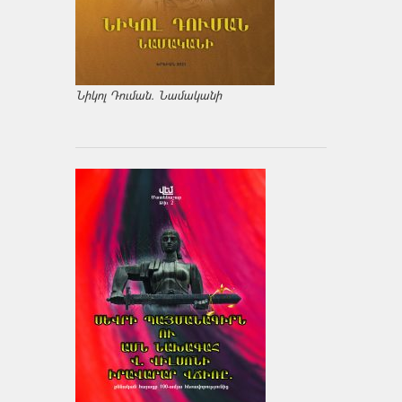
Նիկոլ Դուման. Նամականի