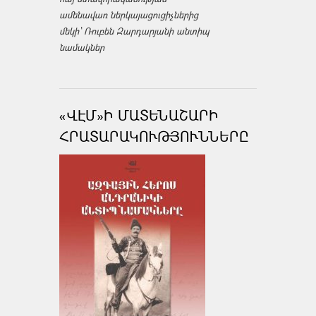
ամենավառ ներկայացուցիչներից
մեկի՝ Ռուբեն Զարդարյանի անտիպ
նամակներ
«ՎԷՄ»Ի ՄԱՏԵՆԱՇԱՐԻ
ՀՐԱՏԱՐԱԿՈՒԹՅՈՒՆՆԵՐԸ