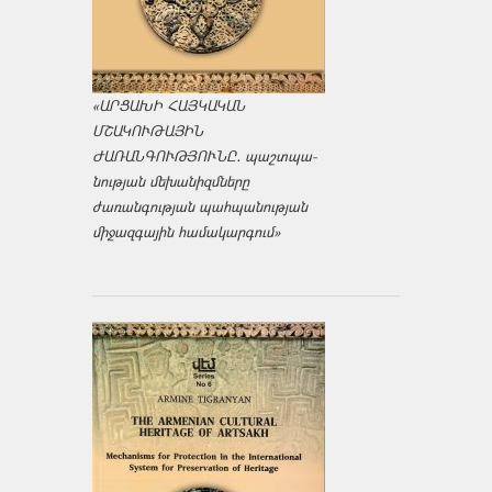
«ԱՐՑԱԽԻ ՀԱՅԿԱԿԱՆ
ՄՇԱԿՈՒԹԱՅԻՆ
ԺԱՌԱՆԳՈՒԹՅՈՒՆԸ․ պաշտպա­
նության մեխանիզմները
ժառանգության պահպանության
միջազ­գային համակարգում»