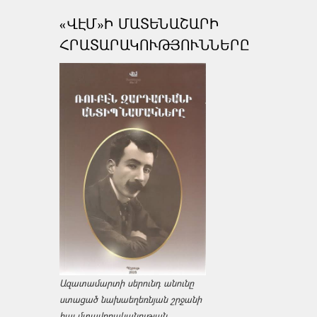
«ՎԷՄ»Ի ՄԱՏԵՆԱՇԱՐԻ
ՀՐԱՏԱՐԱԿՈՒԹՅՈՒՆՆԵՐԸ
Ազատամարտի սերունդ անունը
ստացած նախաեղեռնյան շրջանի
հայ մտավորականության