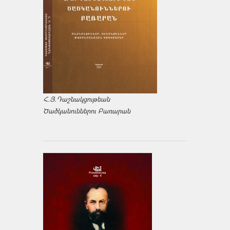
Հ.Յ.Դաշնակցութեան
Ծածկանուններու Բառարան