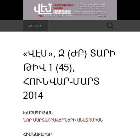
Որոնել՝
MENU
«ՎԷՄ», Զ (ԺԲ) ՏԱՐԻ
ԹԻՎ 1 (45),
ՀՈՒՆՎԱՐ-ՄԱՐՏ
2014
ԽՄԲԱԳՐԱԿԱՆ
ՆՈՐ ՄԱՐՏԱՀՐԱՎԵՐՆԵՐԻ ԱՆԱՏՈՄԻԱՆ
ՀԻՄՆԱՔԱՐԵՐ