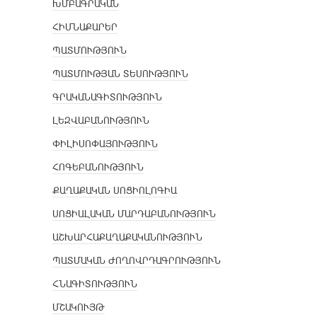
ԽՄԲԱԳՐԱԿԱՆ
ՀԻՄՆԱՔԱՐԵՐ
ՊԱՏՄՈՒԹՅՈՒՆ
ՊԱՏՄՈՒԹՅԱՆ ՏԵՍՈՒԹՅՈՒՆ
ԳՐԱԿԱՆԱԳԻՏՈՒԹՅՈՒՆ
ԼԵԶՎԱԲԱՆՈՒԹՅՈՒՆ
ՓԻԼԻՍՈՓԱՅՈՒԹՅՈՒՆ
ՀՈԳԵԲԱՆՈՒԹՅՈՒՆ
ՔԱՂԱՔԱԿԱՆ ՍՈՑԻՈԼՈԳԻԱ
ՍՈՑԻԱԼԱԿԱՆ ՄԱՐԴԱԲԱՆՈՒԹՅՈՒՆ
ԱՇԽԱՐՀԱՔԱՂԱՔԱԿԱՆՈՒԹՅՈՒՆ
ՊԱՏՄԱԿԱՆ ԺՈՂՈՎՐԴԱԳՐՈՒԹՅՈՒՆ
ՀՆԱԳԻՏՈՒԹՅՈՒՆ
ՄՇԱԿՈՒՅԹ