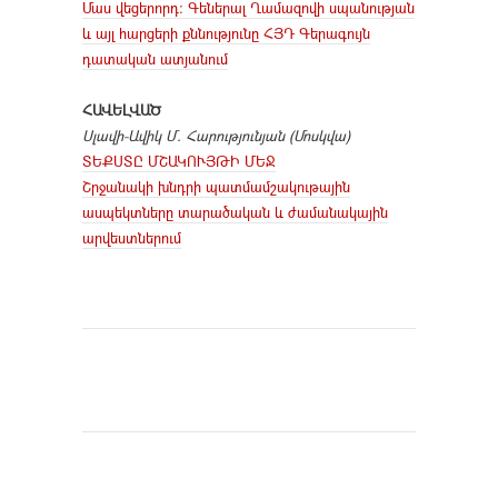
Մաս վեցերորդ: Գեներալ Ղամազովի սպանության
և այլ հարցերի քննությունը ՀՅԴ Գերագույն
դատական ատյանում
ՀԱՎԵԼՎԱԾ
Սլավի-Ավիկ Մ. Հարությունյան (Մոսկվա)
ՏԵՔՍՏԸ ՄՇԱԿՈՒՅԹԻ ՄԵՋ
Շրջանակի խնդրի պատմամշակութային
ասպեկտները տարածական և ժամանակային
արվեստներում