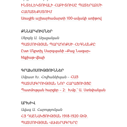
ԻՆՏԵԼԵԿՏՈՒԱԼԻ ՀԱԲԻՏՈՒՍԸ ՊԱՏԵՐԱԶՄԻ
ՀԱՄԱՏԵՔՍՏՈՒՄ
Առաջին աշխարհամարտի 100-ամյակի առիթով
ՔՆՆԱՐԿՈՒՄՆԵՐ
Սերգեյ Ա. Աղաջանյան
ՊԱՏՄՈՒԹՅԱՆ ՊԱՐԱԴՈՔՍԻ ՀԵԳՆԱՆՔԸ
Ըստ Մկրտիչ Սարգսյանի «Քաջ Նազար»
հեքիաթ-վեպի
ԳՐԱԽՈՍՈՒԹՅՈՒՆՆԵՐ
Սմբատ Խ. Հովհաննիսյան
–
ՀԱՅ
ՊԱՏՄԱԳՐՈՒԹՅԱՆ ՆՈՐ ՀԱՐԱՑՈՒՅՑԸ
Պատմության հարցեր – 2: Խմբ.՝ Ա. Ստեփանյան
ԱՐԽԻՎ
Ավագ Ա. Հարությունյան
ՀՅ ԴԱՇՆԱԿՑՈՒԹՅԱՆ 1918-1920 ԹԹ.
ՊԱՏՄՈՒԹՅԱՆ ՎԱՎԵՐԱԳՐԵՐԸ