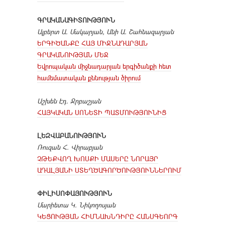
ԳՐԱԿԱՆԱԳԻՏՈՒԹՅՈՒՆ
Ալբերտ Ա. Մակարյան, Անի Ա. Շահնազարյան
ԵՐԳԻԾԱՆՔԸ ՀԱՅ ՄԻՋՆԱԴԱՐՅԱՆ
ԳՐԱԿԱՆՈՒԹՅԱՆ ՄԵՋ
Եվրոպական միջնադարյան երգիծանքի հետ
համեմատական քննության ծիրում
Աշխեն Էդ. Ջրբաշյան
ՀԱՅԿԱԿԱՆ ՍՈՆԵՏԻ ՊԱՏՄՈՒԹՅՈՒՆԻՑ
ԼԵԶՎԱԲԱՆՈՒԹՅՈՒՆ
Ռուզան Հ. Վիրաբյան
ՉԹԵՔՎՈՂ ԽՈՍՔԻ ՄԱՍԵՐԸ ՆՈՐԱՅՐ
ԱԴԱԼՅԱՆԻ ՍՏԵՂԾԱԳՈՐԾՈՒԹՅՈՒՆՆԵՐՈՒՄ
ՓԻԼԻՍՈՓԱՅՈՒԹՅՈՒՆ
Մարիետա Կ. Նիկողոսյան
ԿԵՑՈՒԹՅԱՆ ՀԻՄՆԱԽՆԴԻՐԸ ՀԱՆՍԳԵՈՐԳ