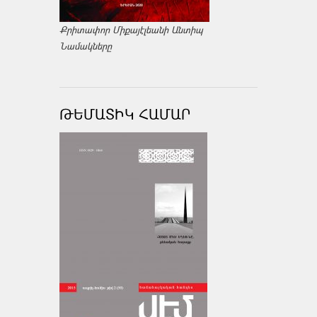
Քրիտափոր Միքայէլեանի Անտիպ
Նամակները
ԹԵՄԱՏԻԿ ՀԱՄԱՐ