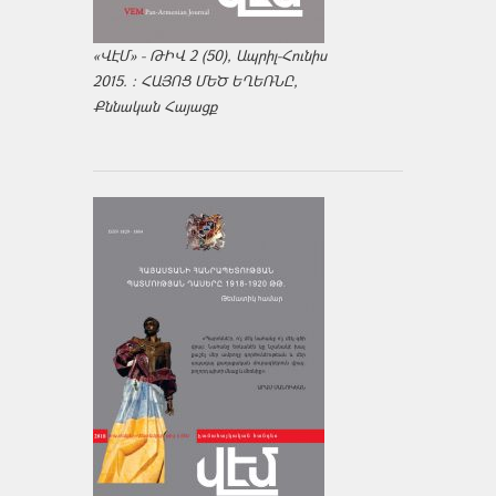
«ՎԷՄ» - ԹԻՎ 2 (50), Ապրիլ-Հունիս
2015. : ՀԱՅՈՑ ՄԵԾ ԵՂԵՌՆԸ,
Քննական Հայացք