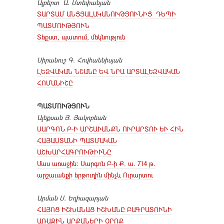
Ալբերտ Ա. Ստեփանյան
ՏԱՐՏԱՄ ԱՆՑՅԱԼԱԿԱՆՈՒԹՅՈՒՆԻՑ ԴԵՊԻ
ՊԱՏՄՈՒԹՅՈՒՆ
Տեքստ, պատում, մեկնություն
Սիրանուշ Գ. Հովհաննիսյան
ԼԵԶՎԱԿԱՆ ՆՇԱՆԸ ԵՎ ՆՐԱ ԱՐՏԱԼԵԶՎԱԿԱՆ
ՀՈՄԱՆԻՇԸ
ՊԱՏՄՈՒԹՅՈՒՆ
Ալեքսան Յ. Յակոբեան
ՍԱՐԳՈՆ Բ-Ի ԱՐՇԱՒԱՆՔՆ ՈՒՐԱՐՏՈՒ ԵՒ ՀԻՆ
ՀԱՅԱՍՏԱՆԻ ՊԱՏՄԱԿԱՆ
ԱՇԽԱՐՀԱԳՐՈՒԹԻՒՆԸ
Մաս առաջին։ Սարգոն Բ-ի Ք. ա. 714 թ.
արշաւանքի երթուղին մինչև Ուրարտու
Արման Ս. Եղիազարյան
ՀԱՅՈՑ ԻՇԽԱՆԱՑ ԻՇԽԱՆԸ ԲԱԳՐԱՏՈՒՆԻ
ԱՌԱՋԻՆ ԱՐՔԱՆԵՐԻ ՕՐՈՔ