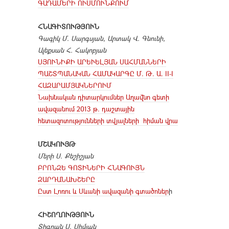
ԳԱԴԱՄԵՐԻ ՈՒՍՄՈՒՆՔՈՒՄ
ՀՆԱԳԻՏՈՒԹՅՈՒՆ
Գագիկ Մ. Սարգսյան, Արտակ Վ. Գնունի,
Ալեքսան Հ. Հակոբյան
ՍՅՈՒՆԻՔԻ ԱՐԵՒԵԼՅԱՆ ՍԱՀՄԱՆՆԵՐԻ
ՊԱՇՏՊԱՆԱԿԱՆ ՀԱՄԱԿԱՐԳԸ Մ. Թ. Ա. II-I
ՀԱԶԱՐԱՄՅԱԿՆԵՐՈՒՄ
Նախնական դիտարկումներ Աղավնո գետի
ավազանում 2013 թ. դաշտային
հետազոտությունների տվյալների հիման վրա
ՄՇԱԿՈՒՅԹ
Մերի Ս. Քեշիշյան
ԲՐՈՆԶԵ ԳՈՏԻՆԵՐԻ ՀՆԱԳՈՒՅՆ
ԶԱՐԴԱՆԱԽՇԵՐԸ
Ըստ Լոռու և Սևանի ավազանի գտածոներ
ի
ՀԻՇՈՂՈՒԹՅՈՒՆ
Տիգրան Ս. Սիմյան