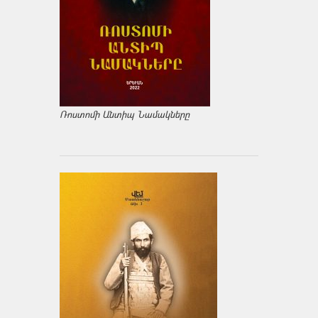
Ռոստոմի Անտիպ Նամակները