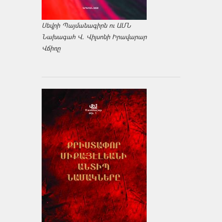
Սեվրի Պայմանագիրն ու ԱՄՆ
Նախագահ Վ. Վիլսոնի Իրավարար
Վճիռը