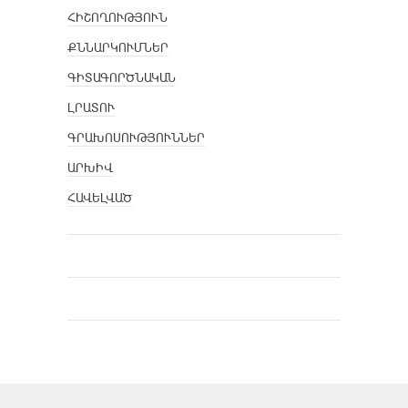
ՀԻՇՈՂՈՒԹՅՈՒՆ
ՔՆՆԱՐԿՈՒՄՆԵՐ
ԳԻՏԱԳՈՐԾՆԱԿԱՆ
ԼՐԱՏՈՒ
ԳՐԱԽՈՍՈՒԹՅՈՒՆՆԵՐ
ԱՐԽԻՎ
ՀԱՎԵԼՎԱԾ