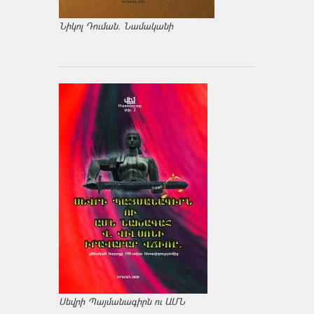
Նիկոլ Դուման. Նամականի
Սեվրի Պայմանագիրն ու ԱՄՆ