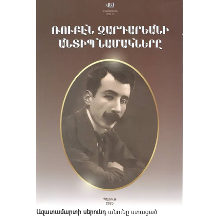
Ազատամարտի սերունդ
անունը ստացած