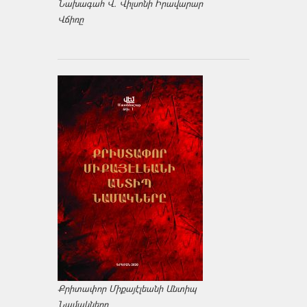
Նախագահ Վ. Վիլսոնի Իրավարար
Վճիռը
Քրիտափոր Միքայէլեանի Անտիպ
Նամակները