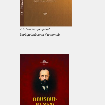
Հ.Յ.Դաշնակցութեան
Ծածկանուններու Բառարան