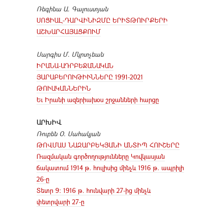
Ռեգինա Ա. Գալուստյան
ՍՈՑԻԱԼ-ԴԱՐՎԻՆԻԶՄԸ ԵՐԻՏԹՈՒՐՔԵՐԻ
ԱՇԽԱՐՀԱՅԱՑՔՈՒՄ
Սարգիս Մ. Մկրտչեան
ԻՐԱՆԱ-ԱԴՐԲԵՋԱՆԱԿԱՆ
ՅԱՐԱԲԵՐՈՒԹԻՒՆՆԵՐԸ 1991-2021
ԹՈՒԱԿԱՆՆԵՐԻՆ
Եւ Իրանի ազերիախօս շրջանների հարցը
ԱՐԽԻՎ
Ռուբեն Օ. Սահակյան
ԹՈՎՄԱՍ ՆԱԶԱՐԲԵԿՅԱՆԻ ԱՆՏԻՊ ՀՈՒՇԵՐԸ
Ռազմական գործողությունները Կովկասյան
ճակատում 1914 թ. հուլիսից մինչև 1916 թ. ապրիլի
26-ը
Տետր 9։ 1916 թ. հունվարի 27-ից մինչև
փետրվարի 27-ը