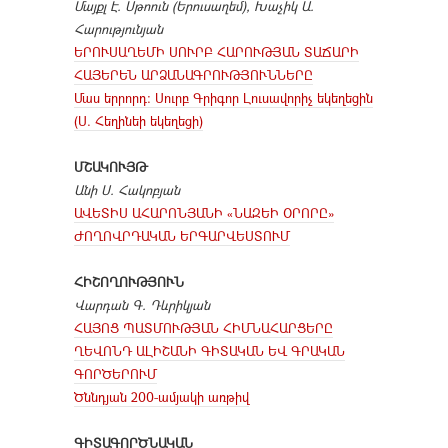
Մայքլ Է. Սթոուն (Երուսաղեմ), Խաչիկ Ա.
Հարությունյան
ԵՐՈՒՍԱՂԵՄԻ ՍՈՒՐԲ ՀԱՐՈՒԹՅԱՆ ՏԱՃԱՐԻ
ՀԱՅԵՐԵՆ ԱՐՁԱՆԱԳՐՈՒԹՅՈՒՆՆԵՐԸ
Մաս երրորդ։ Սուրբ Գրիգոր Լուսավորիչ եկեղեցին
(Ս. Հեղինեի եկեղեցի)
ՄՇԱԿՈՒՅԹ
Անի Ս. Հակոբյան
ԱՎԵՏԻՍ ԱՀԱՐՈՆՅԱՆԻ «ՆԱԶԵԻ ՕՐՈՐԸ»
ԺՈՂՈՎՐԴԱԿԱՆ ԵՐԳԱՐՎԵՍՏՈՒՄ
ՀԻՇՈՂՈՒԹՅՈՒՆ
Վարդան Գ. Դևրիկյան
ՀԱՅՈՑ ՊԱՏՄՈՒԹՅԱՆ ՀԻՄՆԱՀԱՐՑԵՐԸ
ՂԵՎՈՆԴ ԱԼԻՇԱՆԻ ԳԻՏԱԿԱՆ ԵՎ ԳՐԱԿԱՆ
ԳՈՐԾԵՐՈՒՄ
Ծննդյան 200-ամյակի առթիվ
ԳԻՏԱԳՈՐԾՆԱԿԱՆ