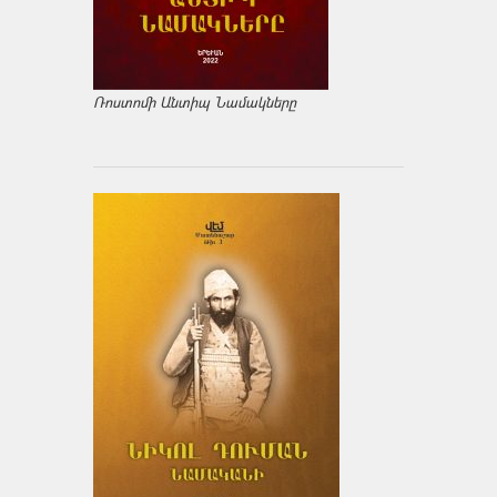
Ռոստոմի Անտիպ Նամակները