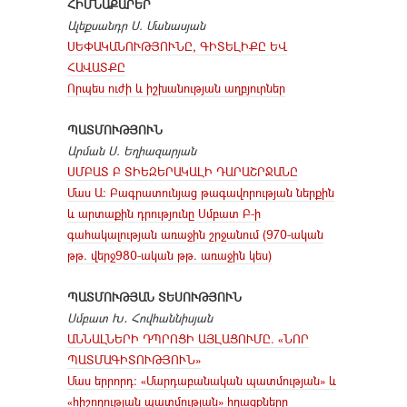
ՀԻՄՆԱՔԱՐԵՐ
Ալեքսանդր Ս. Մանասյան
ՍԵՓԱԿԱՆՈՒԹՅՈՒՆԸ, ԳԻՏԵԼԻՔԸ ԵՎ
ՀԱՎԱՏՔԸ
Որպես ուժի և իշխանության աղբյուրներ
ՊԱՏՄՈՒԹՅՈՒՆ
Արման Ս. Եղիազարյան
ՍՄԲԱՏ Բ ՏԻԵԶԵՐԱԿԱԼԻ ԴԱՐԱՇՐՋԱՆԸ
Մաս Ա: Բագրատունյաց թագավորության ներքին
և արտաքին դրությունը Սմբատ Բ-ի
գահակալության առաջին շրջանում (970-ական
թթ. վերջ980-ական թթ. առաջին կես)
ՊԱՏՄՈՒԹՅԱՆ ՏԵՍՈՒԹՅՈՒՆ
Սմբատ Խ․ Հովհաննիսյան
ԱՆՆԱԼՆԵՐԻ ԴՊՐՈՑԻ ԱՅԼԱՑՈՒՄԸ. «ՆՈՐ
ՊԱՏՄԱԳԻՏՈՒԹՅՈՒՆ»
Մաս երրորդ։ «Մարդաբանական պատմության» և
«հիշողության պատմության» հղացքները