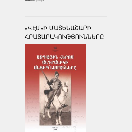
«ՎԷՄ»Ի ՄԱՏԵՆԱՇԱՐԻ
ՀՐԱՏԱՐԱԿՈՒԹՅՈՒՆՆԵՐԸ