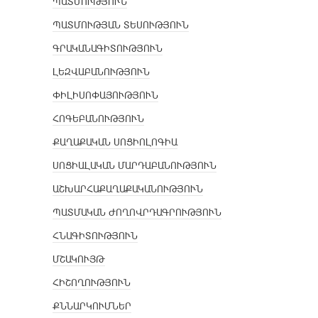
ՊԱՏՄՈՒԹՅՈՒՆ
ՊԱՏՄՈՒԹՅԱՆ ՏԵՍՈՒԹՅՈՒՆ
ԳՐԱԿԱՆԱԳԻՏՈՒԹՅՈՒՆ
ԼԵԶՎԱԲԱՆՈՒԹՅՈՒՆ
ՓԻԼԻՍՈՓԱՅՈՒԹՅՈՒՆ
ՀՈԳԵԲԱՆՈՒԹՅՈՒՆ
ՔԱՂԱՔԱԿԱՆ ՍՈՑԻՈԼՈԳԻԱ
ՍՈՑԻԱԼԱԿԱՆ ՄԱՐԴԱԲԱՆՈՒԹՅՈՒՆ
ԱՇԽԱՐՀԱՔԱՂԱՔԱԿԱՆՈՒԹՅՈՒՆ
ՊԱՏՄԱԿԱՆ ԺՈՂՈՎՐԴԱԳՐՈՒԹՅՈՒՆ
ՀՆԱԳԻՏՈՒԹՅՈՒՆ
ՄՇԱԿՈՒՅԹ
ՀԻՇՈՂՈՒԹՅՈՒՆ
ՔՆՆԱՐԿՈՒՄՆԵՐ