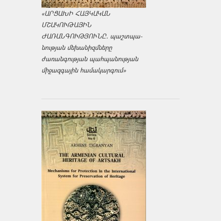
«ԱՐՑԱԽԻ ՀԱՅԿԱԿԱՆ
ՄՇԱԿՈՒԹԱՅԻՆ
ԺԱՌԱՆԳՈՒԹՅՈՒՆԸ․ պաշտպա­
նության մեխանիզմները
ժառանգության պահպանության
միջազ­գային համակարգում»