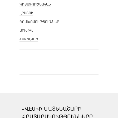
ԳԻՏԱԳՈՐԾՆԱԿԱՆ
ԼՐԱՏՈՒ
ԳՐԱԽՈՍՈՒԹՅՈՒՆՆԵՐ
ԱՐԽԻՎ
ՀԱՎԵԼՎԱԾ
«ՎԷՄ»Ի ՄԱՏԵՆԱՇԱՐԻ
ՀՐԱՏԱՐԱԿՈՒԹՅՈՒՆՆԵՐԸ