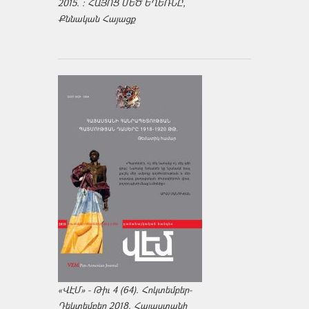
2015. : ՀԱՅՈՑ ՄԵԾ ԵՂԵՌՆԸ,
Քննական Հայացք
«ՎԷՄ» - Թիւ 4 (64). Հոկտեմբեր-
Դեկտեմբեր 2018. Հայաստանի