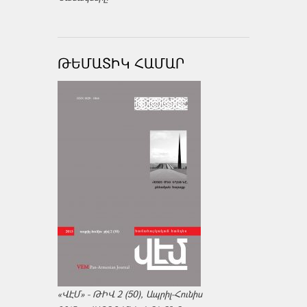
ԹԵՄԱՏԻԿ ՀԱՄԱՐ
«ՎԷՄ» - ԹԻՎ 2 (50), Ապրիլ-Հունիս