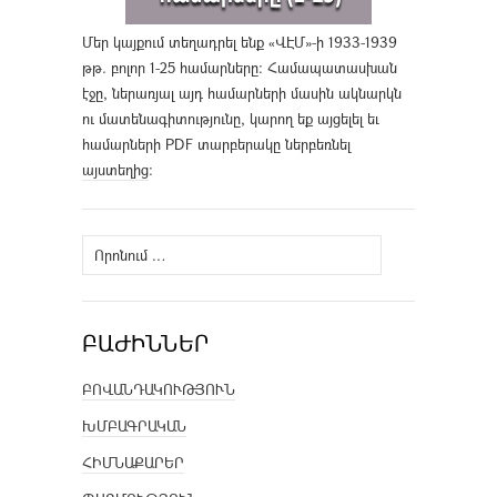
Մեր կայքում տեղադրել ենք «ՎԷՄ»-ի 1933-1939
թթ. բոլոր 1-25 համարները։ Համապատասխան
էջը, ներառյալ այդ համարների մասին ակնարկն
ու մատենագիտությունը, կարող եք այցելել եւ
համարների PDF տարբերակը ներբեռնել
այստեղից
։
Որոնել՝
ԲԱԺԻՆՆԵՐ
ԲՈՎԱՆԴԱԿՈՒԹՅՈՒՆ
ԽՄԲԱԳՐԱԿԱՆ
ՀԻՄՆԱՔԱՐԵՐ