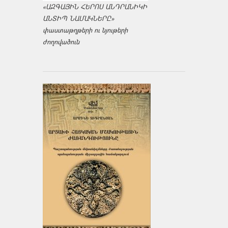
«ԱԶԳԱՅԻՆ ՀԵՐՈՍ ԱՆԴՐԱՆԻԿԻ
ԱՆՏԻՊ ՆԱՄԱԿՆԵՐԸ»
փաստաթղթերի ու նյութերի
ժողովածուն