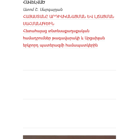
ՀԱՎԵԼՎԱԾ
Ատոմ Շ. Մարգարյան
ՀԱՅԱՍՏԱՆԸ ԱՐԴԻԱԿԱՆԱՑՄԱՆ ԵՎ ԼՃԱՑՄԱՆ
ՍԱՀՄԱՆԱԳԾԻՆ
Հետահայաց տնտեսաքաղաքական
համադրումներ թագավարակի և Արցախյան
երկրորդ պատերազմի համապատկերին