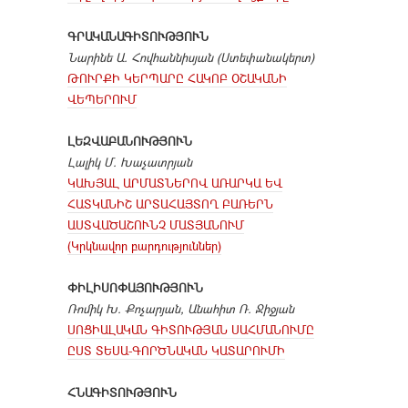
ԳՐԱԿԱՆԱԳԻՏՈՒԹՅՈՒՆ
Նարինե Ա. Հովհաննիսյան (Ստեփանակերտ)
ԹՈՒՐՔԻ ԿԵՐՊԱՐԸ ՀԱԿՈԲ ՕՇԱԿԱՆԻ
ՎԵՊԵՐՈՒՄ
ԼԵԶՎԱԲԱՆՈՒԹՅՈՒՆ
Լալիկ Մ. Խաչատրյան
ԿԱԽՅԱԼ ԱՐՄԱՏՆԵՐՈՎ ԱՌԱՐԿԱ ԵՎ
ՀԱՏԿԱՆԻՇ ԱՐՏԱՀԱՅՏՈՂ ԲԱՌԵՐՆ
ԱՍՏՎԱԾԱՇՈՒՆՉ ՄԱՏՅԱՆՈՒՄ
(Կրկնավոր բարդություններ)
ՓԻԼԻՍՈՓԱՅՈՒԹՅՈՒՆ
Ռոմիկ Խ. Քոչարյան, Անահիտ Ռ. Ջիջյան
ՍՈՑԻԱԼԱԿԱՆ ԳԻՏՈՒԹՅԱՆ ՍԱՀՄԱՆՈՒՄԸ
ԸՍՏ ՏԵՍԱ-ԳՈՐԾՆԱԿԱՆ ԿԱՏԱՐՈՒՄԻ
ՀՆԱԳԻՏՈՒԹՅՈՒՆ