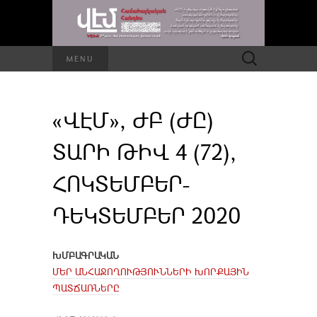
Որոնել՝
MENU
«ՎԷՄ», ԺԲ (ԺԸ)
ՏԱՐԻ ԹԻՎ 4 (72),
ՀՈԿՏԵՄԲԵՐ-
ԴԵԿՏԵՄԲԵՐ 2020
ԽՄԲԱԳՐԱԿԱՆ
ՄԵՐ ԱՆՀԱՋՈՂՈՒԹՅՈՒՆՆԵՐԻ ԽՈՐՔԱՅԻՆ
ՊԱՏՃԱՌՆԵՐԸ