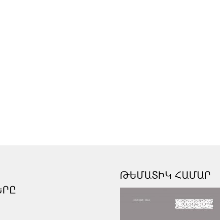
ԹԵՄԱՏԻԿ ՀԱՄԱՐ
ԵՐԸ