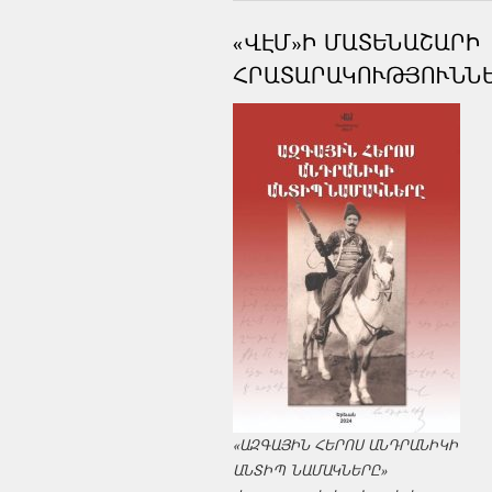
«ՎԷՄ»Ի ՄԱՏԵՆԱՇԱՐԻ
ՀՐԱՏԱՐԱԿՈՒԹՅՈՒՆՆ
«ԱԶԳԱՅԻՆ ՀԵՐՈՍ ԱՆԴՐԱՆԻԿԻ
ԱՆՏԻՊ ՆԱՄԱԿՆԵՐԸ»