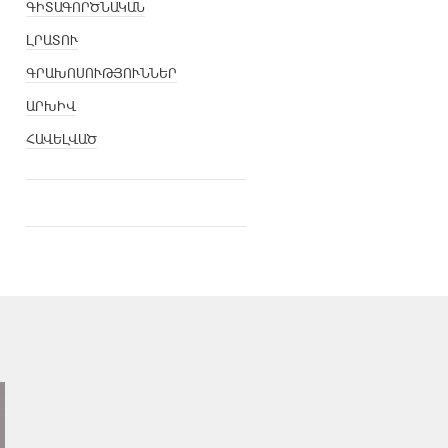
ԳԻՏԱԳՈՐԾՆԱԿԱՆ
ԼՐԱՏՈՒ
ԳՐԱԽՈՍՈՒԹՅՈՒՆՆԵՐ
ԱՐԽԻՎ
ՀԱՎԵԼՎԱԾ