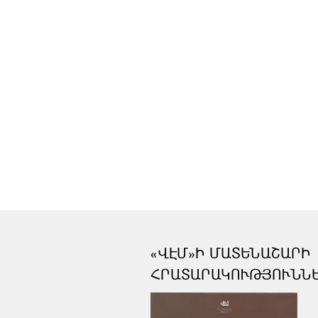
«ՎԷՄ»Ի ՄԱՏԵՆԱՇԱՐԻ
ՀՐԱՏԱՐԱԿՈՒԹՅՈՒՆՆ