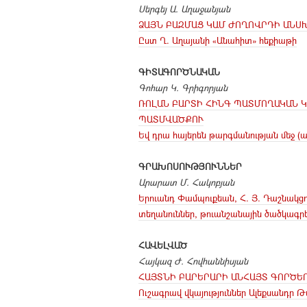
Սերգեյ Ա. Աղաջանյան
ՁԱՅՆ ԲԱԶՄԱՑ ԿԱՄ ԺՈՂՈՎՐԴԻ ԱՆՍ
Ըստ Ղ. Աղայանի «Անահիտ» հեքիաթի
ԳԻՏԱԳՈՐԾՆԱԿԱՆ
Գոհար Կ. Գրիգորյան
ՌՈԼԱՆ ԲԱՐՏԻ ՀԻՆԳ ՊԱՏՄՈՂԱԿԱՆ Կ
ՊԱՏՄՎԱԾՔՈՒ
Եվ դրա հայերեն թարգմանության մեջ (ա
ԳՐԱԽՈՍՈՒԹՅՈՒՆՆԵՐ
Արարատ Մ. Հակոբյան
Երուանդ Փամպուքեան, Հ. Յ. Դաշնակցո
տեղանուններ, թուանշանային ծածկագրե
ՀԱՎԵԼՎԱԾ
Հայկազ Ժ. Հովհաննիսյան
ՀԱՅՏՆԻ ԲԱՐԵՐԱՐԻ ԱՆՀԱՅՏ ԳՈՐԾԵ
Ուշագրավ վկայություններ Ալեքսանդր 