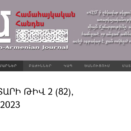
ՄԱՐՆԵՐ
ԲԱԺԻՆՆԵՐ
ԿԱՊ
ԾԱՆՈՒՑՈՒՄ
ՄԱՏ
ՏԱՐԻ ԹԻՎ 2 (82),
2023