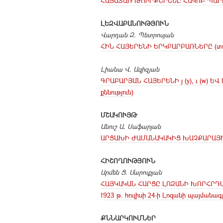
ՀԱՅԱՏԱՌ ԹՈՒՐՔԵՐԵՆԸ ՀԱԿՈԲ ՊԱՐ
ԼԵԶՎԱԲԱՆՈՒԹՅՈՒՆ
Վարդան Զ. Պետրոսյան
ՀԻՆ ՀԱՅԵՐԵՆԻ ԵՐԿԲԱՐԲԱՌՆԵՐԸ (տար
Լիանա Վ. Ազիզյան
ԳՐԱԲԱՐՅԱՆ ՀԱՅԵՐԵՆԻ յ (y), ւ (w) ԵՎ
քննություն)
ՄՇԱԿՈՒՅԹ
Անուշ Ա
. Սաֆարյան
ԱՐՑԱԽԻ ԺԱՄԱՆԱԿԱԿԻՑ ԽԱՉՔԱՐԱՅԻՆ
ՀԻՇՈՂՈՒԹՅՈՒՆ
Արմեն Ց. Մարուքյան
ՀԱՅԿԱԿԱՆ ՀԱՐՑԸ ԼՈԶԱՆԻ ԽՈՐՀՐԴ
1923 թ. հուլիսի 24-ի Լոզանի պայմանա
ՔՆՆԱՐԿՈՒՄՆԵՐ