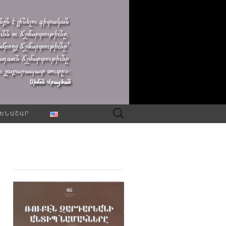
Որոնել՝
ԵՆԱՇԱՐ