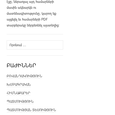
էջը, ներառյալ այդ համարների
մասին ակնարկն ու
մատենագիտությունը, կարող եք
այցելել եւ համարների PDF
տարբերակը ներբեռնել
այստեղից
։
Որոնել՝
ԲԱԺԻՆՆԵՐ
ԲՈՎԱՆԴԱԿՈՒԹՅՈՒՆ
ԽՄԲԱԳՐԱԿԱՆ
ՀԻՄՆԱՔԱՐԵՐ
ՊԱՏՄՈՒԹՅՈՒՆ
ՊԱՏՄՈՒԹՅԱՆ ՏԵՍՈՒԹՅՈՒՆ