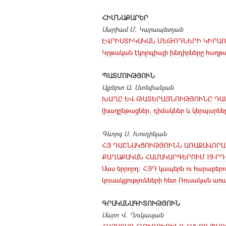
ՀԻՄՆԱՔԱՐԵՐ
Մարիամ Մ. Կարապետյան
ԷՎՐԻՍՏԻԿԱԿԱՆ ՄԵԹՈԴՆԵՐԻ ԿԻՐԱՌ
Կրթական էկոլոգիայի խնդիրները հաղթա
ՊԱՏՄՈՒԹՅՈՒՆ
Ալբերտ Ա. Ստեփանյան
ԽԱՂԸ ԵՎ ԹԱՏԵՐԱՅՆՈՒԹՅՈՒՆԸ ԴԱ
(խաղընթացներ, դիմակներ և կերպարներ)
Գևորգ Ս. Խուդինյան
ՀՅ ԴԱՇՆԱԿՑՈՒԹՅՈՒՆՆ ԱՌԱՋԱՎՈՐԱ
ՔԱՂԱՔԱԿԱՆ ՀԱՄԱԿԱՐԳԵՐՈՒՄ 19-ՐԴ
Մաս երրորդ։ ՀՅԴ կապերն ու հարաբեր
կուսակցությունների հետ Ռուսական առա
ԳՐԱԿԱՆԱԳԻՏՈՒԹՅՈՒՆ
Մարո Վ. Ղուկասյան