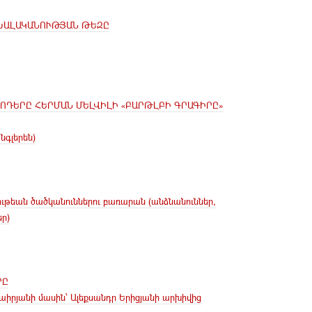
ԽԱԼԱԿԱՆՈՒԹՅԱՆ ԹԵԶԸ
ՈԴԵՐԸ ՀԵՐՄԱՆ ՄԵԼՎԻԼԻ «ԲԱՐԹԼԲԻ ԳՐԱԳԻՐԸ»
նգլերեն)
ւթեան ծածկանուններու բառարան (անձնանուններ,
ր)
ՐԸ
Թաիրյանի մասին՝ Ալեքսանդր Երիցյանի արխիվից