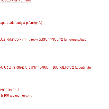
ՈՆՅԱՆԻ ԵՐԿԵՐՈՒՄ
աժամանակյա քննություն)
 ԼԱՏԻՆԵՐԵՆԻ i (j), u (w/v) ՁԱՅՆՈՐԴՆԵՐԸ (զուգադրական
 ՄՇԱԿՈՒՅԹԸ ԵՎ ԱԴՐԲԵՋԱՆԻ ՎԱՆԴԱԼԻԶՄԸ (անգլերեն)
ԱԺՈՂՈՎՈՒՄ
գրի 100-ամյակի առթիվ