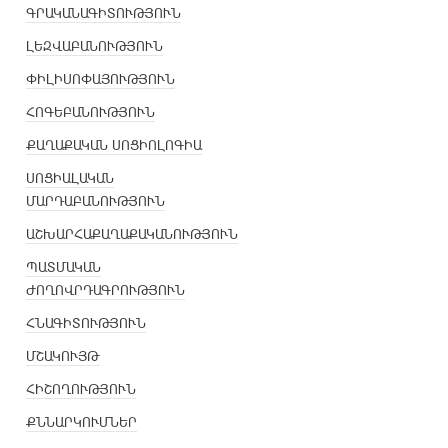
ԳՐԱԿԱՆԱԳԻՏՈՒԹՅՈՒՆ
ԼԵԶՎԱԲԱՆՈՒԹՅՈՒՆ
ՓԻԼԻՍՈՓԱՅՈՒԹՅՈՒՆ
ՀՈԳԵԲԱՆՈՒԹՅՈՒՆ
ՔԱՂԱՔԱԿԱՆ ՍՈՑԻՈԼՈԳԻԱ
ՍՈՑԻԱԼԱԿԱՆ
ՄԱՐԴԱԲԱՆՈՒԹՅՈՒՆ
ԱՇԽԱՐՀԱՔԱՂԱՔԱԿԱՆՈՒԹՅՈՒՆ
ՊԱՏՄԱԿԱՆ
ԺՈՂՈՎՐԴԱԳՐՈՒԹՅՈՒՆ
ՀՆԱԳԻՏՈՒԹՅՈՒՆ
ՄՇԱԿՈՒՅԹ
ՀԻՇՈՂՈՒԹՅՈՒՆ
ՔՆՆԱՐԿՈՒՄՆԵՐ