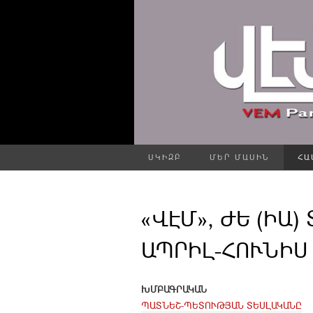
ՍԿԻԶԲ
ՄԵՐ ՄԱՍԻՆ
ՀԱ
«ՎԷՄ», ԺԵ (ԻԱ) 
ԱՊՐԻԼ-ՀՈՒՆԻՍ 
ԽՄԲԱԳՐԱԿԱՆ
ՊԱՏՆԵՇ-ՊԵՏՈՒԹՅԱՆ ՏԵՍԼԱԿԱՆԸ