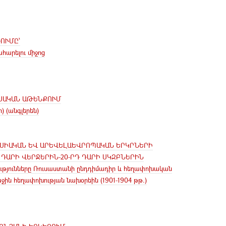
ՈՒՄԸ՝
հարելու միջոց
ՍԱԿԱՆ ԱԹԵՆՔՈՒՄ
 (անգլերեն)
ՍԻԱԿԱՆ ԵՎ ԱՐԵՎԵԼԱԵՎՐՈՊԱԿԱՆ ԵՐԿՐՆԵՐԻ
 ԴԱՐԻ ՎԵՐՋԵՐԻՆ-20-ՐԴ ԴԱՐԻ ՍԿԶԲՆԵՐԻՆ
ությունները Ռուսաստանի ընդդիմադիր և հեղափոխական
ջին հեղափոխության նախօրեին (1901-1904 թթ.)