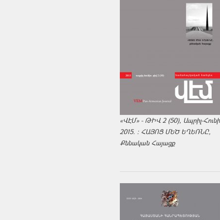
«ՎԷՄ» - ԹԻՎ 2 (50), Ապրիլ-Հուն
2015. : ՀԱՅՈՑ ՄԵԾ ԵՂԵՌՆԸ,
Քննական Հայացք