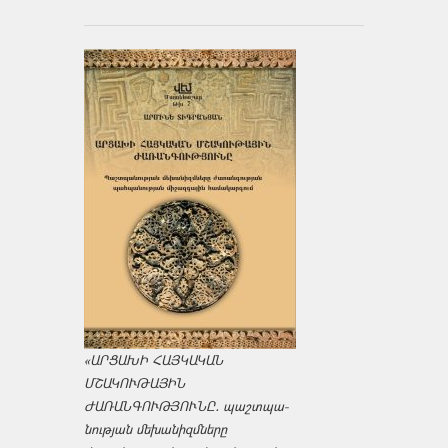
«ԱՐՑԱԽԻ ՀԱՅԿԱԿԱՆ
ՄՇԱԿՈՒԹԱՅԻՆ
ԺԱՌԱՆԳՈՒԹՅՈՒՆԸ․ պաշտպա­
նության մեխանիզմները