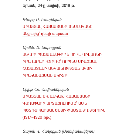
Երևան, 24-ը մայիսի, 2019 թ.
Գևորգ Ս. Խուդինյան
ՄԻԱՑՅԱԼ ՀԱՅԱՍՏԱՆԻ ՏԵՍԼԱԿԱՆԸ
Անցյալից՝ դեպի ապագա
Արմեն. Ց. Մարուքյան
ՍԵՎՐԻ ՊԱՅՄԱՆԱԳԻՐՆ ՈՒ Վ. ՎԻԼՍՈՆԻ
ԻՐԱՎԱՐԱՐ ՎՃԻՌԸ՝ ՈՐՊԵՍ ՄԻԱՑՅԱԼ
ՀԱՅԱՍՏԱՆԻ ԱՆԿԱԽՈՒԹՅԱՆ ԱԿՏԻ
ԻՐԱԿԱՆԱՑՄԱՆ ՍԿԻԶԲ
Լիլիթ Հր. Հովհաննիսյան
ՄԻԱՑՅԱԼ ԵՎ ԱՆԿԱԽ ՀԱՅԱՍՏԱՆԻ
ԳԱՂԱՓԱՐԻ ԱՐՏԱՑՈԼՈՒՄԸ՝ ԱՄՆ
ՊԵՏԴԵՊԱՐՏԱՄԵՆՏԻ ՓԱՍՏԱԹՂԹԵՐՈՒՄ
(1917−1920 թթ.)
Տարոն Վ. Հակոբյան (Ստեփանակերտ)