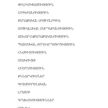
ՓԻԼԻՍՈՓԱՅՈՒԹՅՈՒՆ
ՀՈԳԵԲԱՆՈՒԹՅՈՒՆ
ՔԱՂԱՔԱԿԱՆ ՍՈՑԻՈԼՈԳԻԱ
ՍՈՑԻԱԼԱԿԱՆ ՄԱՐԴԱԲԱՆՈՒԹՅՈՒՆ
ԱՇԽԱՐՀԱՔԱՂԱՔԱԿԱՆՈՒԹՅՈՒՆ
ՊԱՏՄԱԿԱՆ ԺՈՂՈՎՐԴԱԳՐՈՒԹՅՈՒՆ
ՀՆԱԳԻՏՈՒԹՅՈՒՆ
ՄՇԱԿՈՒՅԹ
ՀԻՇՈՂՈՒԹՅՈՒՆ
ՔՆՆԱՐԿՈՒՄՆԵՐ
ԳԻՏԱԳՈՐԾՆԱԿԱՆ
ԼՐԱՏՈՒ
ԳՐԱԽՈՍՈՒԹՅՈՒՆՆԵՐ