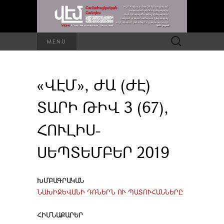
Որոնել՝
MENU
«ՎԷՄ», ԺԱ (ԺԷ)
ՏԱՐԻ ԹԻՎ 3 (67),
ՀՈՒԼԻՍ-
ՍԵՊՏԵՄԲԵՐ 2019
ԽՄԲԱԳՐԱԿԱՆ
ՆԱԽԻՋԵՎԱՆԻ ԴՌՆԵՐՆ ՈՒ ՊԱՏՈՒՀԱՆՆԵՐԸ
ՀԻՄՆԱՔԱՐԵՐ