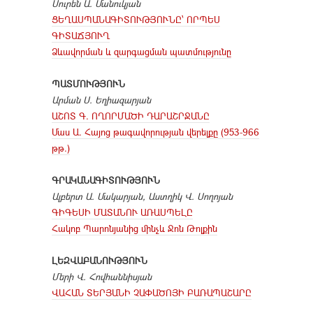
Սուրեն Ա. Մանուկյան
ՑԵՂԱՍՊԱՆԱԳԻՏՈՒԹՅՈՒՆԸ՝ ՈՐՊԵՍ
ԳԻՏԱՃՅՈՒՂ
Ձևավորման և զարգացման պատմությունը
ՊԱՏՄՈՒԹՅՈՒՆ
Արման Ս. Եղիազարյան
ԱՇՈՏ Գ. ՈՂՈՐՄԱԾԻ ԴԱՐԱՇՐՋԱՆԸ
Մաս Ա. Հայոց թագավորության վերելքը (953-966
թթ.)
ԳՐԱԿԱՆԱԳԻՏՈՒԹՅՈՒՆ
Ալբերտ Ա. Մակարյան,
Աստղիկ Վ. Սողոյան
ԳԻԳԵՍԻ ՄԱՏԱՆՈՒ ԱՌԱՍՊԵԼԸ
Հակոբ Պարոնյանից մինչև Ջոն Թոլքին
ԼԵԶՎԱԲԱՆՈՒԹՅՈՒՆ
Մերի Վ. Հովհաննիսյան
ՎԱՀԱՆ ՏԵՐՅԱՆԻ ՉԱՓԱԾՈՅԻ ԲԱՌԱՊԱՇԱՐԸ