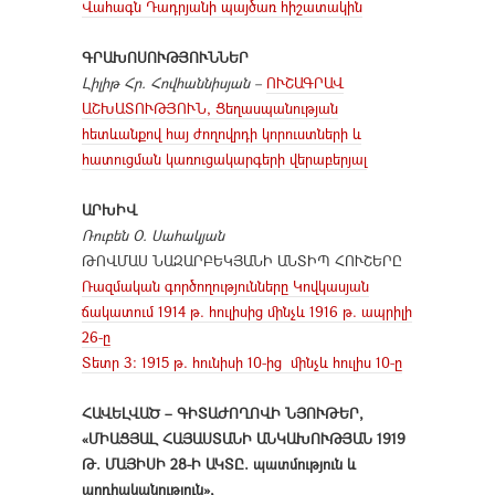
Վահագն Դադրյանի պայծառ հիշատակին
ԳՐԱԽՈՍՈՒԹՅՈՒՆՆ
Ե
Ր
Լիլիթ Հր. Հովհաննիսյան –
ՈՒՇԱԳՐԱՎ
ԱՇԽԱՏՈՒԹՅՈՒՆ, Ցեղասպանության
հետևանքով հայ ժողովրդի կորուստների և
հատուցման կառուցակարգերի վերաբերյալ
ԱՐԽԻՎ
Ռուբեն Օ. Սահակյան
ԹՈՎՄԱՍ ՆԱԶԱՐԲԵԿՅԱՆԻ ԱՆՏԻՊ ՀՈՒՇԵՐԸ
Ռազմական գործողությունները Կովկասյան
ճակատում 1914 թ. հուլիսից մինչև 1916 թ. ապ­րի­լի
26-ը
Տետր 3: 1915 թ. հունիսի 10-ից մինչև հուլիս 10-ը
ՀԱՎ
Ե
ԼՎԱԾ
–
ԳԻՏԱԺՈՂՈՎԻ
ՆՅՈՒԹԵՐ,
«ՄԻԱՑՅԱԼ ՀԱՅԱՍՏԱՆԻ ԱՆԿԱԽՈՒԹՅԱՆ 1919
Թ. ՄԱՅԻՍԻ 28-Ի ԱԿՏԸ. պատմություն և
արդիականություն»,