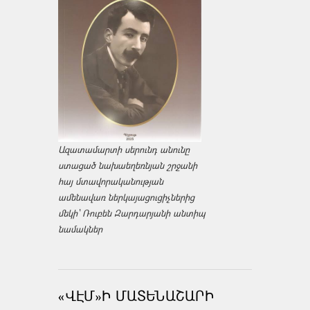
Ազատամարտի սերունդ անունը
ստացած նախաեղեռնյան շրջանի
հայ մտավորականության
ամենավառ ներկայացուցիչներից
մեկի՝ Ռուբեն Զարդարյանի անտիպ
նամակներ
«ՎԷՄ»Ի ՄԱՏԵՆԱՇԱՐԻ