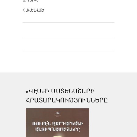
ԱՐԽԻՎ
ՀԱՎԵԼՎԱԾ
«ՎԷՄ»Ի ՄԱՏԵՆԱՇԱՐԻ
ՀՐԱՏԱՐԱԿՈՒԹՅՈՒՆՆԵՐԸ