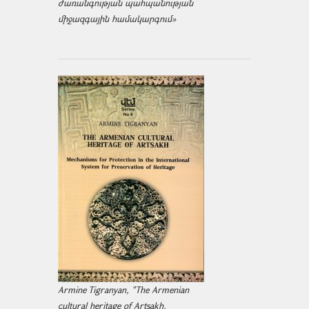
ժառանգության պահպանության
միջազ­գային համակարգում»
Armine Tigranyan, "The Armenian
cultural heritage of Artsakh.