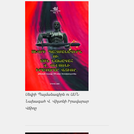
Սեվրի Պայմանագիրն ու ԱՄՆ
Նախագահ Վ. Վիլսոնի Իրավարար
Վճիռը