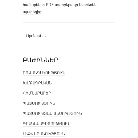
համարների PDF տարբերակը ներբեռնել
այստեղից
։
Որոնել՝
ԲԱԺԻՆՆԵՐ
ԲՈՎԱՆԴԱԿՈՒԹՅՈՒՆ
ԽՄԲԱԳՐԱԿԱՆ
ՀԻՄՆԱՔԱՐԵՐ
ՊԱՏՄՈՒԹՅՈՒՆ
ՊԱՏՄՈՒԹՅԱՆ ՏԵՍՈՒԹՅՈՒՆ
ԳՐԱԿԱՆԱԳԻՏՈՒԹՅՈՒՆ
ԼԵԶՎԱԲԱՆՈՒԹՅՈՒՆ