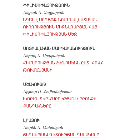
ՓԻԼԻՍՈՓԱՅՈՒԹՅՈՒՆ
Սեյրան Ա. Զաքարյան
ԵՂԵ՞Լ Է ԱՐԴՅՈՔ ՆՈՄԻՆԱԼԻՍՏԱԿԱՆ
ՈՒՂՂՈՒԹՅՈՒՆ ՄԻՋՆԱԴԱՐՅԱՆ ՀԱՅ
ՓԻԼԻՍՈՓԱՅՈՒԹՅԱՆ ՄԵՋ
ՍՈՑԻԱԼԱԿԱՆ ՄԱՐԴԱԲԱՆՈՒԹՅՈՒՆ
Սերգեյ Ա. Աղաջանյան
ՀԻՄԱՐՈՒԹՅԱՆ ՖԵՆՈՄԵՆՆ ԸՍՏ ՀՈՎՀ.
ԹՈՒՄԱՆՅԱՆԻ
ՄՇԱԿՈՒՅԹ
Արթուր Ա. Հովհաննիսյան
ԽՈՐԵՆ ՏԵՐ-ՀԱՐՈՒԹՅԱՆԻ ԲՐՈՆԶԵ
ՔԱՆԴԱԿՆԵՐԸ
ԼՐԱՏՈՒ
Սուրեն Ա. Մանուկյան
ՑԵՂԱՍՊԱՆԱԳԻՏՈՒԹՅԱՆ ԴԱՍԱԿԱՆԸ