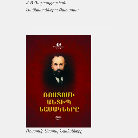
Հ.Յ.Դաշնակցութեան
Ծածկանուններու Բառարան
Ռոստոմի Անտիպ Նամակները