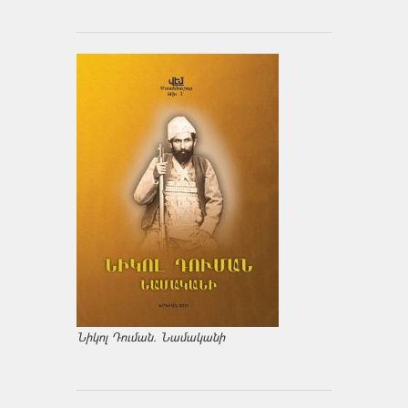
Նիկոլ Դուման. Նամականի