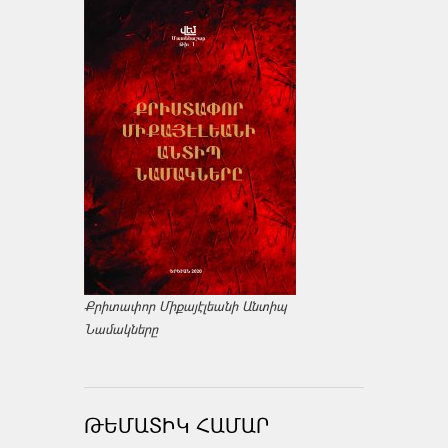
Քրիտափոր Միքայէլեանի Անտիպ
Նամակները
ԹԵՄԱՏԻԿ ՀԱՄԱՐ