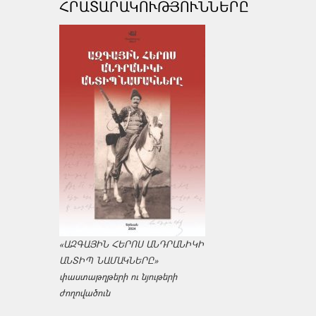
ՀՐԱՏԱՐԱԿՈՒԹՅՈՒՆՆԵՐԸ
«ԱԶԳԱՅԻՆ ՀԵՐՈՍ ԱՆԴՐԱՆԻԿԻ
ԱՆՏԻՊ ՆԱՄԱԿՆԵՐԸ»
փաստաթղթերի ու նյութերի
ժողովածուն