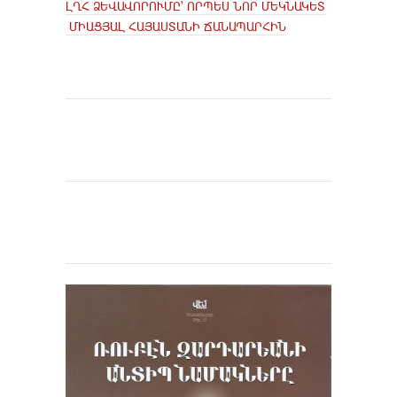
ԼՂՀ ՁԵՎԱՎՈՐՈՒՄԸ՝ ՈՐՊԵՍ ՆՈՐ ՄԵԿՆԱԿԵՏ
ՄԻԱՑՅԱԼ ՀԱՅԱՍՏԱՆԻ ՃԱՆԱՊԱՐՀԻՆ