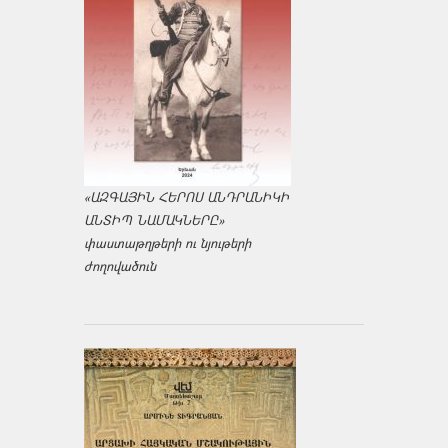
«ԱԶԳԱՅԻՆ ՀԵՐՈՍ ԱՆԴՐԱՆԻԿԻ
ԱՆՏԻՊ ՆԱՄԱԿՆԵՐԸ»
փաստաթղթերի ու նյութերի
ժողովածուն