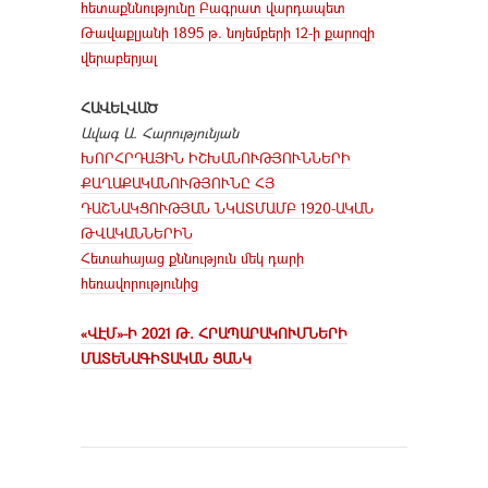
հետաքննությունը Բագրատ վարդապետ
Թավաքլյանի 1895 թ. նոյեմբերի 12-ի քարոզի
վերաբերյալ
ՀԱՎԵԼՎԱԾ
Ավագ Ա. Հարությունյան
ԽՈՐՀՐԴԱՅԻՆ ԻՇԽԱՆՈՒԹՅՈՒՆՆԵՐԻ
ՔԱՂԱՔԱԿԱՆՈՒԹՅՈՒՆԸ ՀՅ
ԴԱՇՆԱԿՑՈՒԹՅԱՆ ՆԿԱՏՄԱՄԲ 1920-ԱԿԱՆ
ԹՎԱԿԱՆՆԵՐԻՆ
Հետահայաց քննություն մեկ դարի
հեռավորությունից
«ՎԷՄ»-Ի 2021 Թ. ՀՐԱՊԱՐԱԿՈՒՄՆԵՐԻ
ՄԱՏԵՆԱԳԻՏԱԿԱՆ ՑԱՆԿ