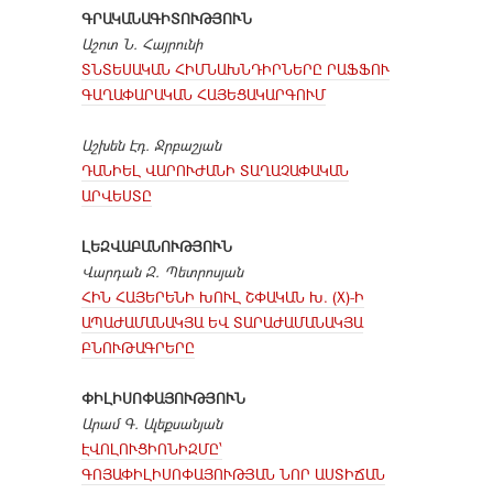
ԳՐԱԿԱՆԱԳԻՏՈՒԹՅՈՒՆ
Աշոտ Ն. Հայրունի
ՏՆՏԵՍԱԿԱՆ ՀԻՄՆԱԽՆԴԻՐՆԵՐԸ ՐԱՖՖՈՒ
ԳԱՂԱՓԱՐԱԿԱՆ ՀԱՅԵՑԱԿԱՐԳՈՒՄ
Աշխեն Էդ. Ջրբաշյան
ԴԱՆԻԵԼ ՎԱՐՈՒԺԱՆԻ ՏԱՂԱՉԱՓԱԿԱՆ
ԱՐՎԵՍՏԸ
ԼԵԶՎԱԲԱՆՈՒԹՅՈՒՆ
Վարդան Զ. Պետրոսյան
ՀԻՆ ՀԱՅԵՐԵՆԻ ԽՈՒԼ ՇՓԱԿԱՆ Խ. (X)-Ի
ԱՊԱԺԱՄԱՆԱԿՅԱ ԵՎ ՏԱՐԱԺԱՄԱՆԱԿՅԱ
ԲՆՈՒԹԱԳՐԵՐԸ
ՓԻԼԻՍՈՓԱՅՈՒԹՅՈՒՆ
Արամ Գ. Ալեքսանյան
ԷՎՈԼՈՒՑԻՈՆԻԶՄԸ՝
ԳՈՅԱՓԻԼԻՍՈՓԱՅՈՒԹՅԱՆ ՆՈՐ ԱՍՏԻՃԱՆ