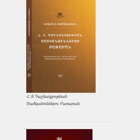
Հ.Յ.Դաշնակցութեան
Ծածկանուններու Բառարան