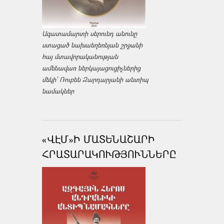
Ազատամարտի սերունդ անունը
ստացած նախաեղեռնյան շրջանի
հայ մտավորականության
ամենավառ ներկայացուցիչներից
մեկի՝ Ռուբեն Զարդարյանի անտիպ
նամակներ
«ՎԷՄ»Ի ՄԱՏԵՆԱՇԱՐԻ
ՀՐԱՏԱՐԱԿՈՒԹՅՈՒՆՆԵՐԸ