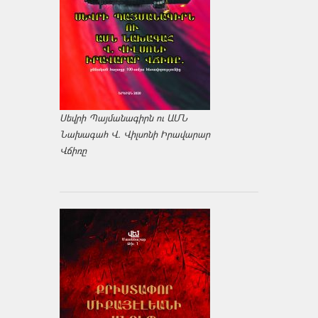
Սեվրի Պայմանագիրն ու ԱՄՆ
Նախագահ Վ. Վիլսոնի Իրավարար
Վճիռը