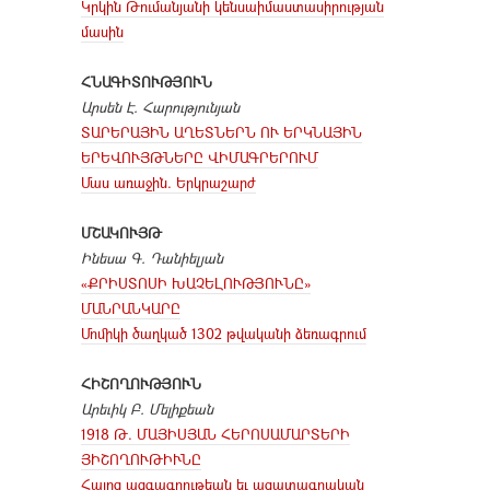
Կրկին Թումանյանի կենսաիմաստասիրության
մասին
ՀՆԱԳԻՏՈՒԹՅՈՒՆ
Արսեն Է. Հարությունյան
ՏԱՐԵՐԱՅԻՆ ԱՂԵՏՆԵՐՆ ՈՒ ԵՐԿՆԱՅԻՆ
ԵՐԵՎՈՒՅԹՆԵՐԸ ՎԻՄԱԳՐԵՐՈՒՄ
Մաս առաջին. Երկրաշարժ
ՄՇԱԿՈՒՅԹ
Ինեսա Գ. Դանիելյան
«ՔՐԻՍՏՈՍԻ ԽԱՉԵԼՈՒԹՅՈՒՆԸ»
ՄԱՆՐԱՆԿԱՐԸ
Մոմիկի ծաղկած 1302 թվականի ձեռագրում
ՀԻՇՈՂՈՒԹՅՈՒՆ
Արեւիկ Բ. Մելիքեան
1918 Թ. ՄԱՅԻՍՅԱՆ ՀԵՐՈՍԱՄԱՐՏԵՐԻ
ՅԻՇՈՂՈՒԹԻՒՆԸ
Հայոց ազգագրութեան եւ ազատագրական