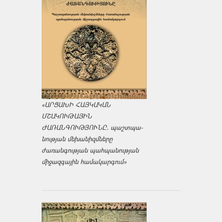
«ԱՐՑԱԽԻ ՀԱՅԿԱԿԱՆ
ՄՇԱԿՈՒԹԱՅԻՆ
ԺԱՌԱՆԳՈՒԹՅՈՒՆԸ․ պաշտպա­
նության մեխանիզմները
ժառանգության պահպանության
միջազ­գային համակարգում»