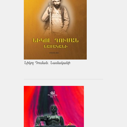
Նիկոլ Դուման. Նամականի