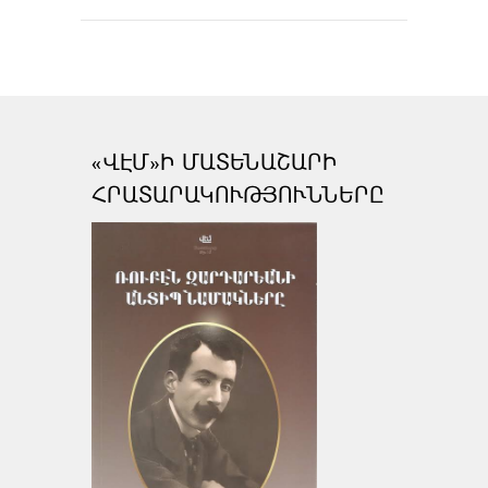
«ՎԷՄ»Ի ՄԱՏԵՆԱՇԱՐԻ
ՀՐԱՏԱՐԱԿՈՒԹՅՈՒՆՆԵՐԸ