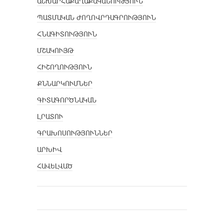
ԱՇԽԱՐՀԱՔԱՂԱՔԱԿԱՆՈՒԹՅՈՒՆ
ՊԱՏՄԱԿԱՆ ԺՈՂՈՎՐԴԱԳՐՈՒԹՅՈՒՆ
ՀՆԱԳԻՏՈՒԹՅՈՒՆ
ՄՇԱԿՈՒՅԹ
ՀԻՇՈՂՈՒԹՅՈՒՆ
ՔՆՆԱՐԿՈՒՄՆԵՐ
ԳԻՏԱԳՈՐԾՆԱԿԱՆ
ԼՐԱՏՈՒ
ԳՐԱԽՈՍՈՒԹՅՈՒՆՆԵՐ
ԱՐԽԻՎ
ՀԱՎԵԼՎԱԾ