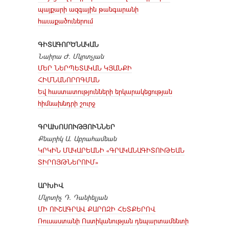
պայքարի ազգային թանգարանի
հաւաքածուներում
ԳԻՏԱԳՈՐԾՆԱԿԱՆ
Նաիրա Ժ. Մկրտչյան
ՄԵՐ ՆԵՐՊԵՏԱԿԱՆ ԿՅԱՆՔԻ
ՀԻՄՆԱՆՈՐՈԳՄԱՆ
Եվ հաստատությունների երկարակեցության
հիմնախնդրի շուրջ
ԳՐԱԽՈՍՈՒԹՅՈՒՆՆԵՐ
Քնարիկ Ա. Աբրահամեան
ԿՐԿԻՆ ՄԱԿԱՐԵԱՆԻ «ԳՐԱԿԱՆԱԳԻՏՈՒԹԵԱՆ
ՏԻՐՈՅԹՆԵՐՈՒՄ»
ԱՐԽԻՎ
Մկրտիչ Դ. Դանիելյան
ՄԻ ՈՒՇԱԳՐԱՎ ՔԱՐՈԶԻ ՀԵՏՔԵՐՈՎ
Ռուսաստանի Ոստիկանության դեպարտամենտի