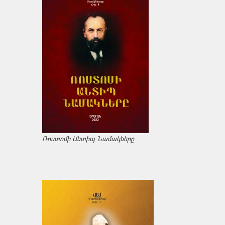
Ռոստոմի Անտիպ Նամակները