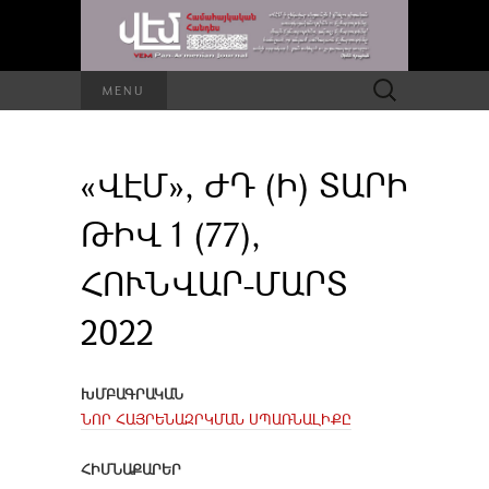
Որոնել՝
MENU
«ՎԷՄ», ԺԴ (Ի) ՏԱՐԻ
ԹԻՎ 1 (77),
ՀՈՒՆՎԱՐ-ՄԱՐՏ
2022
ԽՄԲԱԳՐԱԿԱՆ
ՆՈՐ ՀԱՅՐԵՆԱԶՐԿՄԱՆ ՍՊԱՌՆԱԼԻՔԸ
ՀԻՄՆԱՔԱՐԵՐ