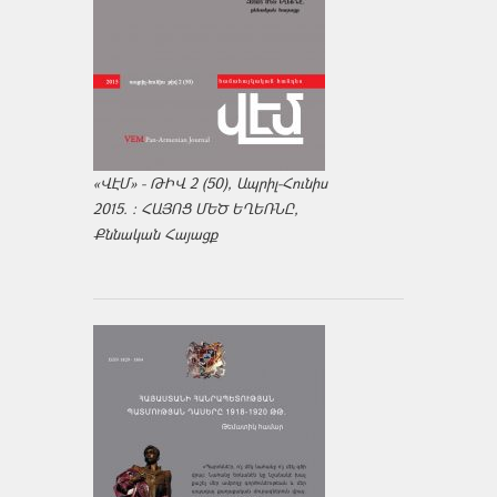
«ՎԷՄ» - ԹԻՎ 2 (50), Ապրիլ-Հունիս
2015. : ՀԱՅՈՑ ՄԵԾ ԵՂԵՌՆԸ,
Քննական Հայացք