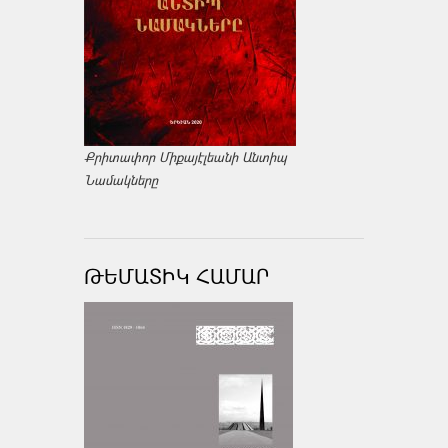
Քրիտափոր Միքայէլեանի Անտիպ
Նամակները
ԹԵՄԱՏԻԿ ՀԱՄԱՐ