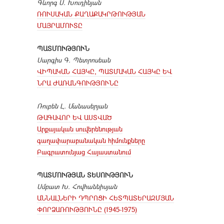
Գևորգ Ս. Խուդինյան
ՌՈՒՍԱԿԱՆ ՔԱՂԱՔԱԿՐԹՈՒԹՅԱՆ
ՄԱՅՐԱՄՈՒՏԸ
ՊԱՏՄՈՒԹՅՈՒՆ
Սարգիս Գ. Պետրոսեան
ՎԻՊԱԿԱՆ ՀԱՅԿԸ, ՊԱՏՄԱԿԱՆ ՀԱՅԿԸ ԵՎ
ՆՐԱ ԺԱՌԱՆԳՈՒԹՅՈՒՆԸ
Ռուբեն Լ. Մանասերյան
ԹԱԳԱՎՈՐ ԵՎ ԱՍՏՎԱԾ
Արքայական սուվերենության
գաղափարաբանական հիմունքները
Բագրատունյաց Հայաստանում
ՊԱՏՄՈՒԹՅԱՆ
ՏԵՍՈՒԹՅՈՒՆ
Սմբատ Խ. Հովհաննիսյան
ԱՆՆԱԼՆԵՐԻ ԴՊՐՈՑԻ ՀԵՏՊԱՏԵՐԱԶՄՅԱՆ
ՓՈՐՁԱՌՈՒԹՅՈՒՆԸ (1945-1975)