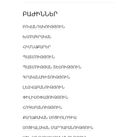
ԲԱԺԻՆՆԵՐ
ԲՈՎԱՆԴԱԿՈՒԹՅՈՒՆ
ԽՄԲԱԳՐԱԿԱՆ
ՀԻՄՆԱՔԱՐԵՐ
ՊԱՏՄՈՒԹՅՈՒՆ
ՊԱՏՄՈՒԹՅԱՆ ՏԵՍՈՒԹՅՈՒՆ
ԳՐԱԿԱՆԱԳԻՏՈՒԹՅՈՒՆ
ԼԵԶՎԱԲԱՆՈՒԹՅՈՒՆ
ՓԻԼԻՍՈՓԱՅՈՒԹՅՈՒՆ
ՀՈԳԵԲԱՆՈՒԹՅՈՒՆ
ՔԱՂԱՔԱԿԱՆ ՍՈՑԻՈԼՈԳԻԱ
ՍՈՑԻԱԼԱԿԱՆ ՄԱՐԴԱԲԱՆՈՒԹՅՈՒՆ