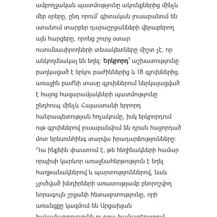
ամբողջական պատմությունը ակունքներից մինչև
մեր օրերը, ընդ որում՝ գիտական լուսաբանում են
ստանում տարբեր դարաշրջանների վերաբերող
այն հարցերը, որոնց շուրջ օտար
ուսումնասիրողների տեսակետները միշտ չէ, որ
անկողմնակալ են եղել։
Երկրորդ՝
աշխատությունը
բաղկացած է երկու բաժիններից և 18 գլուխներից.
առաջին բաժնի տասը գլուխներում ներկայացված
է հայոց հազարամյակների պատմությունը
ընդհուպ մինչև Հայաստանի երրորդ
հանրապետության հռչակումը, իսկ երկրորդում
ութ գլուխներով լուսաբանվում են դրան հաջորդած
մոտ երեսունհինգ տարվա իրադարձությունները։
Դա ինքնին փաստում է, թե հեղինակների համար
որպիսի կարևոր առաջնահերթություն է եղել
հաղթանակներով և պարտություններով, նաև
չլուծված խնդիրների առատությամբ բնորոշվող
նորագույն շրջանի հետազոտությունը, որի
առանցքը կազմում են Արցախյան
հակամարտությունն ու դրա համատեքստում