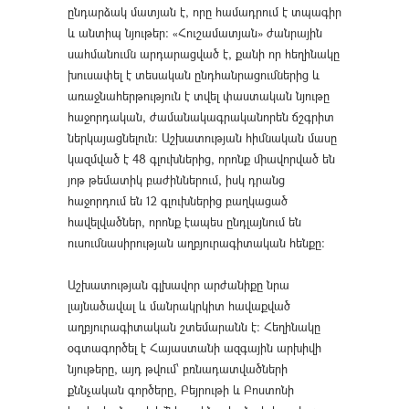
ընդարձակ մատյան է, որը համադրում է տպագիր
և անտիպ նյութեր։ «Հուշամատյան» ժանրային
սահմանումն արդարացված է, քանի որ հեղինակը
խուսափել է տեսական ընդհանրացումներից և
առաջնահերթություն է տվել փաստական նյութը
հաջորդական, ժամանակագրականորեն ճշգրիտ
ներկայացնելուն։ Աշխատության հիմնական մասը
կազմված է 48 գլուխներից, որոնք միավորված են
յոթ թեմատիկ բաժիններում, իսկ դրանց
հաջորդում են 12 գլուխներից բաղկացած
հավելվածներ, որոնք էապես ընդլայնում են
ուսումնասիրության աղբյուրագիտական հենքը։
Աշխատության գլխավոր արժանիքը նրա
լայնածավալ և մանրակրկիտ հավաքված
աղբյուրագիտական շտեմարանն է։ Հեղինակը
օգտագործել է Հայաստանի ազգային արխիվի
նյութերը, այդ թվում՝ բռնադատվածների
քննչական գործերը, Բեյրութի և Բոստոնի