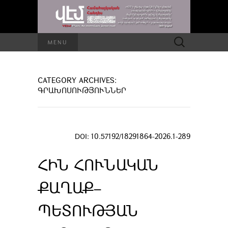
Որոնել՝
MENU
CATEGORY ARCHIVES:
ԳՐԱԽՈՍՈՒԹՅՈՒՆՆԵՐ
DOI: 10.57192/18291864-2026.1-289
ՀԻՆ ՀՈՒՆԱԿԱՆ
ՔԱՂԱՔ–
ՊԵՏՈՒԹՅԱՆ