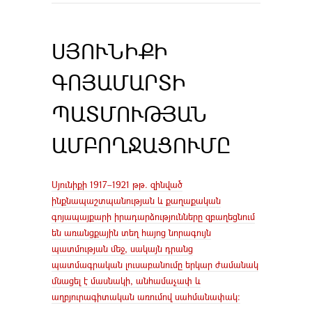
ՍՅՈՒՆԻՔԻ
ԳՈՅԱՄԱՐՏԻ
ՊԱՏՄՈՒԹՅԱՆ
ԱՄԲՈՂՋԱՑՈՒՄԸ
Սյունիքի 1917–1921 թթ. զինված
ինքնապաշտպանության և քաղաքական
գոյապայքարի իրադարձությունները զբաղեցնում
են առանցքային տեղ հայոց նորագույն
պատմության մեջ, սակայն դրանց
պատմագրական լուսաբանումը երկար ժամանակ
մնացել է մասնակի, անհամաչափ և
աղբյուրագիտական առումով սահմանափակ։