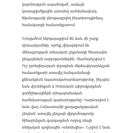
կայունություն ապահոված, սակայն
կառուցվածքային առումով սահմանափակ
ճկունությամբ բնութագրվող ինստիտուցիոնալ
համակարգի համատեքստում։
Հոդվածում ներկայացվում են նաև մի շարք
դիտարկումներ, որոնք վերաբերում են
մենագրության տեսական շրջանակի հնարավոր
ընդլայնման ուղղություններին։ Մատնանշվում է
Ուշ բրոնզեդարյան փլուզման մերձավորարևելյան
համատեքստի առավել հանգամանալի
քննարկման նպատակահարմարությունը, ինչպես
նաև փյունիկյան և հունական սփյուռքացման
գործընթացների տիպաբանական
համեմատության կարևորությունը։ Կարևորվում է
նաև վաղ Հունաստանի քաղաքակրթական
շեղման՝ առավել ընդլայն վերլուծությունը
հինարևելյան զարգացման ուղուց դեպի
տեղական պոլիսային «անոմալիա»։ Նշվում է նաև