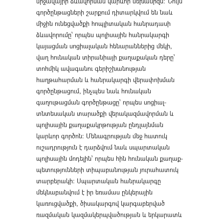
միջավայրի ձևավորման կարևոր մեխանիզմ։ Նույն
գործընթացների շարքում դիտարկվում են նաև
միջին ունեցվածքի հոպլիտական հանրադասի
ձևավորումը՝ որպես պոլիսային հանրակարգի
կայացման սոցիալական հենարաններից մեկի,
վաղ հունական տիրանիայի քաղաքական դերը՝
տոհմիկ ավագանու գերիշխանության
հաղթահարման և հանրակարգի վերափոխման
գործընթացում, ինչպես նաև հունական
գաղութացման գործընթացը՝ որպես սոցիալ-
տնտեսական տարածքի վերակազմավորման և
պոլիսային քաղաքակրթության ընդլայնման
կարևոր գործոն։ Մենագրության մեջ հատուկ
ուշադրություն է դարձվում նաև սպարտական
պոլիսային մոդելին՝ որպես հին հունական քաղաք-
պետությունների տիպաբանության յուրահատուկ
տարբերակի։ Սպարտական հանրակարգը
մեկնաբանվում է իր եռամաս ընկերային
կառուցվածքի, ծիսակարգով կարգաբերված
ռազմական կազմակերպվածության և երկարատև