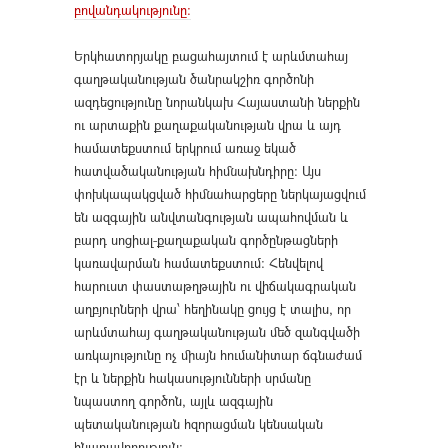
բովանդակությունը։
Երկհատորյակը բացահայտում է արևմտահայ
գաղթականության ծանրակշիռ գործոնի
ազդեցությունը նորանկախ Հայաստանի ներքին
ու արտաքին քաղաքականության վրա և այդ
համատեքստում երկրում առաջ եկած
հատվածականության հիմնախնդիրը։ Այս
փոխկապակցված հիմնահարցերը ներկայացվում
են ազգային անվտանգության ապահովման և
բարդ սոցիալ-քաղաքական գործընթացների
կառավարման համատեքստում։ Հենվելով
հարուստ փաստաթղթային ու վիճակագրական
աղբյուրների վրա՝ հեղինակը ցույց է տալիս, որ
արևմտահայ գաղթականության մեծ զանգվածի
առկայությունը ոչ միայն հումանիտար ճգնաժամ
էր և ներքին հակասությունների սրմանը
նպաստող գործոն, այլև ազգային
պետականության հզորացման կենսական
հնարավորություն։