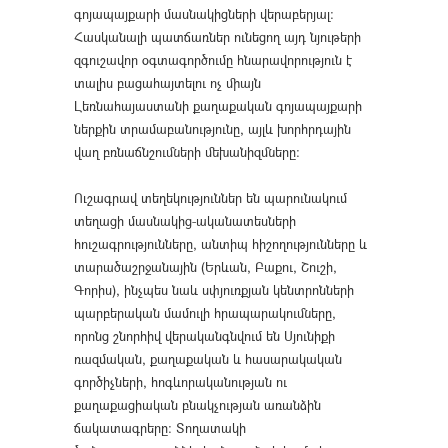
գոյապայքարի մասնակիցների վերաբերյալ։
Հասկանալի պատճառներ ունեցող այդ նյութերի
զգուշավոր օգտագործումը հնարավորություն է
տալիս բացահայտելու ոչ միայն
Լեռնահայաստանի քաղաքական գոյապայքարի
ներքին տրամաբանությունը, այլև խորհրդային
վաղ բռնաճնշումների մեխանիզմները։
Ուշագրավ տեղեկություններ են պարունակում
տեղացի մասնակից-ականատեսների
հուշագրությունները, անտիպ հիշողությունները և
տարածաշրջանային (Երևան, Բաքու, Շուշի,
Գորիս), ինչպես նաև սփյուռքյան կենտրոնների
պարբերական մամուլի հրապարակումները,
որոնց շնորհիվ վերականգնվում են Սյունիքի
ռազմական, քաղաքական և հասարակական
գործիչների, հոգևորականության ու
քաղաքացիական բնակչության առանձին
ճակատագրերը։ Տողատակի