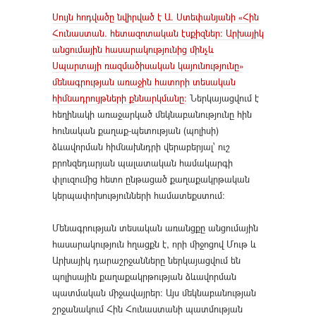
Սույն հոդվածը նվիրված է Ա. Ստեփանյանի «Հին
Հունաստան. հետազոտական էսքիզներ։ Արխայիկ
անցումային հասարակությունից մինչև
Սպարտայի ռազմածիսական կայունությունը»
մենագրության առաջին հատորի տեսական
հիմնադրույթների քննարկմանը։
Ներկայացվում է
հեղինակի առաջարկած մեկնաբանությունը հին
հունական քաղաք-պետության (պոլիսի)
ձևավորման հիմնախնդրի վերաբերյալ՝ ուշ
բրոնզեդարյան պալատական համակարգի
փլուզումից հետո ընթացած քաղաքակրթական
կերպափոխությունների համատեքստում։
Մենագրության տեսական առանցքը անցումային
հասարակություն հղացքն է, որի միջոցով Մութ և
Արխայիկ դարաշրջանները ներկայացվում են
պոլիսային քաղաքակրթության ձևավորման
պատմական միջավայրեր։ Այս մեկնաբանության
շրջանակում Հին Հունաստանի պատմության