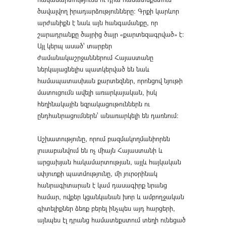
ծավալվող իրադարձությունները։ Գրքի կարևոր
արժանիքն է նաև այն հանգամանքը, որ
շարադրանքը ծայրից ծայր «քարտեզագրված» է։
Այլ կերպ ասած՝ տարբեր
ժամանակաշրջաններում Հայաստանը
ներկայացնելիս պատկերված են նաև
համապատասխան քարտեզներ, որոնցով նյութի
մատուցումն ավելի առարկայական, իսկ
հեղինակային եզրակացութուններն ու
ընդհանրացումներն՝ անառարկելի են դառնում։
Աշխատությունը, որում բազմակողմանիորեն
լուսաբանվում են ոչ միայն Հայաստանի և
արցախյան հակամարտության, այլև հայկական
սփյուռքի պատմությունը, մի յուրօրինակ
հանրագիտարան է կամ դասագիրք նրանց
համար, ովքեր կցանկանան խոր և ամբողջական
գիտելիքներ ձեռք բերել ինչպես այդ հարցերի,
այնպես էլ դրանց համատեքստում տեղի ունեցած