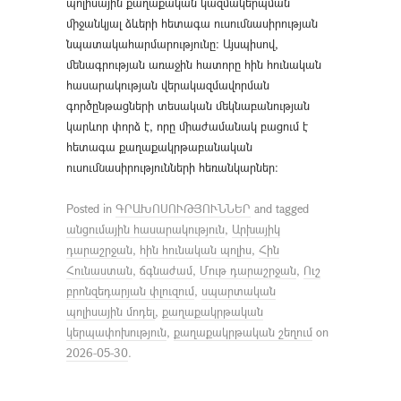
պոլիսային քաղաքական կազմակերպման
միջանկյալ ձևերի հետագա ուսումնասիրության
նպատակահարմարությունը։ Այսպիսով,
մենագրության առաջին հատորը հին հունական
հասարակության վերակազմավորման
գործընթացների տեսական մեկնաբանության
կարևոր փորձ է, որը միաժամանակ բացում է
հետագա քաղաքակրթաբանական
ուսումնասիրությունների հեռանկարներ։
Posted in
ԳՐԱԽՈՍՈՒԹՅՈՒՆՆԵՐ
and tagged
անցումային հասարակություն
,
Արխայիկ
դարաշրջան
,
հին հունական պոլիս
,
Հին
Հունաստան
,
ճգնաժամ
,
Մութ դարաշրջան
,
Ուշ
բրոնզեդարյան փլուզում
,
սպարտական
պոլիսային մոդել
,
քաղաքակրթական
կերպափոխություն
,
քաղաքակրթական շեղում
on
2026-05-30
.