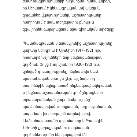
ծանոթագրությունների ընդարձակ համակարգը,
որ ներառում է կենսագրական տվյալներ և
զուգահեռ վկայություններ, աշխատությանը
հաղորդում է նաև տեղեկատու բնույթ և
զգալիորեն բարձրացնում նրա գիտական արժեքը։
Պատմագրական տեսանկյունից աշխատությունը
կարևոր ներդրում է Սյունիքի 1917–1921 թթ.
իրադարձությունների նոր մեկնաբանության
գործում։ Ցույց է տրվում, որ 1920–1921 թթ.
զինված դիմադրությունը ինքնաբուխ կամ
պատահական երևույթ չէր, այլ նախորդ
տարիներին սկիզբ առած ինքնակազմակերպման
և ինքնապաշտպանության գործընթացների
տրամաբանական շարունակությունը՝
պայմանավորված թուրքական, ադրբեջանական,
ապա նաև խորհրդային ագրեսիայով։
Լեռնահայաստանի գոյամարտը և Գարեգին
Նժդեհի քաղաքական ու ռազմական
գործունեությունը ներկայացվում են