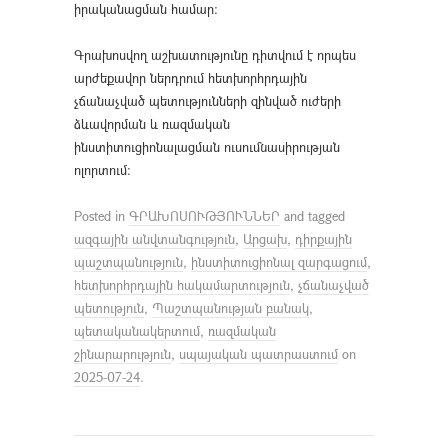
իրականացման համար։
Գրախոսվող աշխատությունը դիտվում է որպես
արժեքավոր ներդրում հետխորհրդային
չճանաչված պետությունների զինված ուժերի
ձևավորման և ռազմական
ինստիտուցիոնալացման ուսումնասիրության
ոլորտում։
Posted in
ԳՐԱԽՈՍՈՒԹՅՈՒՆՆԵՐ
and tagged
ազգային անվտանգություն
,
Արցախ
,
դիրքային
պաշտպանություն
,
ինստիտուցիոնալ զարգացում
,
հետխորհրդային հակամարտություն
,
չճանաչված
պետություն
,
Պաշտպանության բանակ
,
պետականակերտում
,
ռազմական
շինարարություն
,
սպայական պատրաստում
on
2025-07-24
.