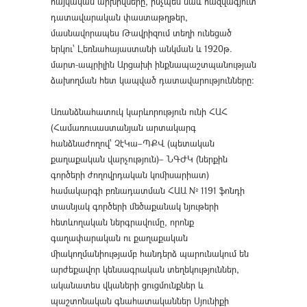
հայկական արխիվները, ինչպես նաև հազվագյուտ
դատավարական փաստաթղթեր,
մասնավորապես Թավրիզում տեղի ունեցած
երկու՝ Լեռնահայաստանի անկման և 1920թ.
մարտ-ապրիլին Արցախի ինքնապաշտպանության
ձախողման հետ կապված դատավարությունները:
Առանձնահատուկ կարևորություն ունի ՀԱՀ
(Համառուսաստանյան արտակարգ
հանձնաժողով՝ ՉէԿա–ՊՔՎ (պետական
քաղաքական վարչություն)– ՆԳԺԿ (ներքին
գործերի ժողովրդական կոմիսարիատ)
համակարգի բռնադատման ՀԱԱ № 1191 ֆոնդի
տասնյակ գործերի մեծաքանակ նյութերի
հետևողական ներգրավումը, որոնք
գաղափարական ու քաղաքական
միակողմանիությամբ հանդերձ պարունակում են
արժեքավոր կենսագրական տեղեկություններ,
ականատես վկաների ցուցմունքներ և
պաշտոնական գնահատականներ Սյունիքի