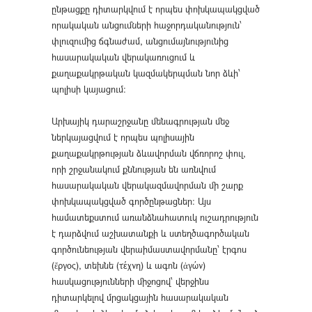
ընթացքը դիտարկվում է որպես փոխկապակցված
որակական անցումների հաջորդականություն՝
փլուզումից ճգնաժամ, անցումայնությունից
հասարակական վերակառուցում և
քաղաքակրթական կազմակերպման նոր ձևի՝
պոլիսի կայացում։
Արխայիկ դարաշրջանը մենագրության մեջ
ներկայացվում է որպես պոլիսային
քաղաքակրթության ձևավորման վճռորոշ փուլ,
որի շրջանակում քննության են առնվում
հասարակական վերակազմավորման մի շարք
փոխկապակցված գործընթացներ։ Այս
համատեքստում առանձնահատուկ ուշադրություն
է դարձվում աշխատանքի և ստեղծագործական
գործունեության վերաիմաստավորմանը՝ էրգոս
(ἔργος), տեխնե (τέχνη) և ագոն (ἀγών)
հասկացությունների միջոցով՝ վերջինս
դիտարկելով մրցակցային հասարակական