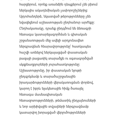
հարցերում, որոնք առանձին դեպքերում չեն բխում
ներկայիս ակադեմիական չափորոշիչներից:
Այդուհանդերձ, նկատված թերությունները չեն
նվազեցնում աշխատության ընդհանուր արժեքը։
Ընդհակառակը, դրանք ընդգծում են ձեռագրի
հետագա կատարելագործման և գիտական
շրջանառության մեջ ավելի արդյունավետ
ներգրավման հնարավորությունը՝ հատկապես
հաշվի առնելով ներկայացված փաստական
բազայի բացառիկ տարածքն ու օգտագործված
սկզբնաղբյուրների յուրահատկությունը։
Աշխատությունը, իր փաստական նյութի
ընդգրկմամբ և տարածաշրջանային
իրադարձությունների վերակառուցման փորձով,
կարող է իբրև ելակետային հիմք ծառայել
հետագա մասնագիտական
հետազոտությունների, թեմատիկ ընդլայնումների
և նոր արխիվային տվյալների ներգրավմամբ
կատարվող խորացված վերլուծությունների