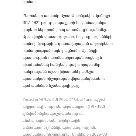
համար։
Ընդհանուր առմամբ Աշոտ Սիմոնյանի «Սյունիքի
1917–1921 թթ. գոյապայքարի հուշամատյանը»
կարևոր ներդրում է հայ պատմագրության մեջ։
Արխիվային փաստաթղթերի, հուշագրությունների,
մամուլի նյութերի և դատավարական աղբյուրների
համադրությամբ այն լրացնում է Սյունիքի
պատմության ուսումնասիրության բացերը և
միաժամանակ հանդես է գալիս որպես մեր
հանրությանն այսօր խիստ անհրաժեշտ
պատմական հիշողության վերականգնման ու
պահպանման նշանակալի քայլ։
Posted in
ԳՐԱԽՈՍՈՒԹՅՈՒՆՆԵՐ
and tagged
աղբյուրագիտություն
,
գոյապայքար (1917-1921)
,
զինված ինքնապաշտպանություն
,
Լեռնահայաստան
,
խորհրդային
բռնադատություններ
,
պատմագրություն
,
պատմական հիշողություն
,
Սյունիք
on
2026-03-