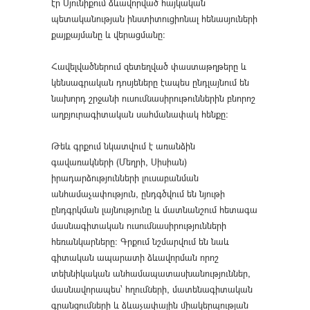
էր Սյունիքում ձևավորված հայկական
պետականության ինստիտուցիոնալ հենասյուների
քայքայմանը և վերացմանը։
Հավելվածներում զետեղված փաստաթղթերը և
կենսագրական դոսյեները էապես ընդլայնում են
նախորդ շրջանի ուսումնասիրութուններին բնորոշ
աղբյուրագիտական սահմանափակ հենքը։
Թեև գրքում նկատվում է առանձին
գավառակների (Մեղրի, Սիսիան)
իրադարձությունների լուսաբանման
անհամաչափություն, ընդգծվում են նյութի
ընդգրկման լայնությունը և մատնանշում հետագա
մասնագիտական ուսումնասիրությունների
հեռանկարները: Գրքում նշմարվում են նաև
գիտական ապարատի ձևավորման որոշ
տեխնիկական անհամապատասխանություններ,
մասնավորապես՝ հղումների, մատենագիտական
գրանցումների և ձևաչափային միակերպության