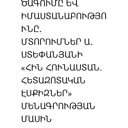
ԾԱԳՈՒՄԸ ԵՎ
ԻՄԱՍՏԱՆԱԲՈՒԹՅՈ
ՒՆԸ․
ՄՏՈՐՈՒՄՆԵՐ Ա․
ՍՏԵՓԱՆՅԱՆԻ
«ՀԻՆ ՀՈՒՆԱՍՏԱՆ.
ՀԵՏԱԶՈՏԱԿԱՆ
ԷՍՔԻԶՆԵՐ»
ՄԵՆԱԳՐՈՒԹՅԱՆ
ՄԱՍԻՆ