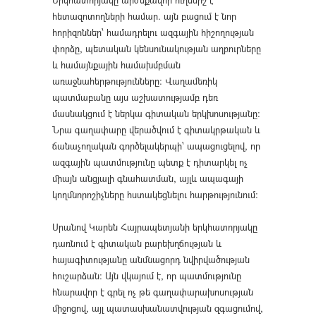
հետազոտողների համար. այն բացում է նոր
հորիզոններ՝ համադրելու ազգային հիշողության
փորձը, պետական կենսունակության աղբուրները
և համայնքային համախմբման
առաջնահերթությունները։ Վաղամեռիկ
պատմաբանը այս աշխատությամբ դեռ
մասնակցում է ներկա գիտական երկխոսությանը։
Նրա գաղափարը վերածվում է գիտակրթական և
ճանաչողական գործելակերպի՝ ապացուցելով, որ
ազգային պատմությունը պետք է դիտարկել ոչ
միայն անցյալի գնահատման, այլև ապագայի
կողմնորոշիչները հստակեցնելու հարթությունում։
Սրանով Կարեն Հայրապետյանի երկհատորյակը
դառնում է գիտական բարեխղճության և
հայագիտությանը անմնացորդ նվիրվածության
հուշարձան։ Այն վկայում է, որ պատմությունը
հնարավոր է գրել ոչ թե գաղափարախոսության
միջոցով, այլ պատասխանատվության զգացումով,