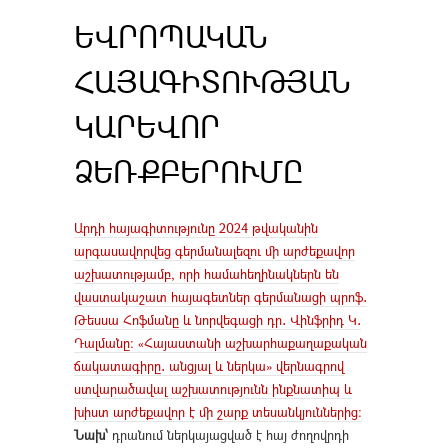
ԵՎՐՈՊԱԿԱՆ
ՀԱՅԱԳԻՏՈՒԹՅԱՆ
ԿԱՐԵՎՈՐ
ՁԵՌՔԲԵՐՈՒՄԸ
Արդի հայագիտությունը 2024 թվականին
արգասավորվեց գերմանալեզու մի արժեքավոր
աշխատությամբ, որի համահեղինակներն են
վաստակաշատ հայագետներ գերմանացի պրոֆ․
Թեսսա Հոֆմանը և նորվեգացի դր․ Վինֆրիդ Կ․
Դալմանը։ «Հայաստանի աշխարհաքաղաքական
ճակատագիրը․ անցյալ և ներկա» վերնագրով
ստվարածավալ աշխատությունն ինքնատիպ և
խիստ արժեքավոր է մի շարք տեսանկյուններից։
Նախ՝
դրանում ներկայացված է հայ ժողովրդի