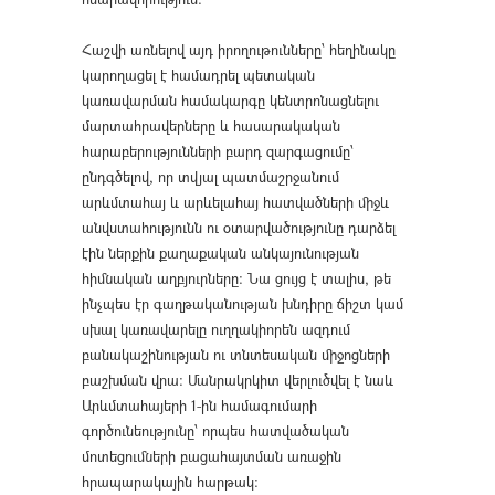
Հաշվի առնելով այդ իրողութունները՝ հեղինակը
կարողացել է համադրել պետական
կառավարման համակարգը կենտրոնացնելու
մարտահրավերները և հասարակական
հարաբերությունների բարդ զարգացումը՝
ընդգծելով, որ տվյալ պատմաշրջանում
արևմտահայ և արևելահայ հատվածների միջև
անվստահությունն ու օտարվածությունը դարձել
էին ներքին քաղաքական անկայունության
հիմնական աղբյուրները։ Նա ցույց է տալիս, թե
ինչպես էր գաղթականության խնդիրը ճիշտ կամ
սխալ կառավարելը ուղղակիորեն ազդում
բանակաշինության ու տնտեսական միջոցների
բաշխման վրա։ Մանրակրկիտ վերլուծվել է նաև
Արևմտահայերի 1-ին համագումարի
գործունեությունը՝ որպես հատվածական
մոտեցումների բացահայտման առաջին
հրապարակային հարթակ։