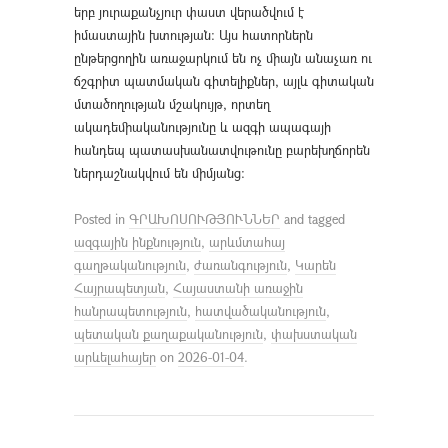
երբ յուրաքանչյուր փաստ վերածվում է
իմաստային խտության։ Այս հատորներն
ընթերցողին առաջարկում են ոչ միայն անաչառ ու
ճշգրիտ պատմական գիտելիքներ, այլև գիտական
մտածողության մշակույթ, որտեղ
ակադեմիականությունը և ազգի ապագայի
հանդեպ պատասխանատվութունը բարեխղճորեն
ներդաշնակվում են միմյանց։
Posted in
ԳՐԱԽՈՍՈՒԹՅՈՒՆՆԵՐ
and tagged
ազգային ինքնություն
,
արևմտահայ
գաղթականություն
,
ժառանգություն
,
Կարեն
Հայրապետյան
,
Հայաստանի առաջին
հանրապետություն
,
հատվածականություն
,
պետական քաղաքականություն
,
փախստական
արևելահայեր
on
2026-01-04
.