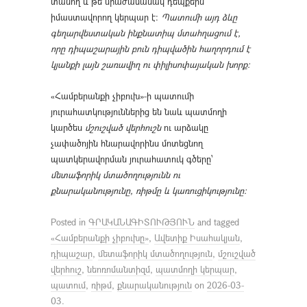
տանող և թե՛ միաժամանակ դեպքերն
իմաստավորող կերպար է։
Պատումի այդ ձևը
գեղարվեստական ինքնատիպ մտահղացում է,
որը
դիպաշարային բուն դիպվածին հաղորդում է
կյանքի լայն շառավիղ ու
փիլիսոփայական խորք։
«Համբերանքի չիբուխ»-ի պատումի
յուրահատկություններից են նաև պատմողի
կարծես
մշուշված վերհուշն
ու արձակը
չափածոյին հնարավորինս մոտեցնող
պատկերավորման յուրահատուկ գծերը՝
մե
տաֆորիկ մտածողությունն ու
քնարականությունը, ռիթմը և կառուցի
կությունը։
Posted in
ԳՐԱԿԱՆԱԳԻՏՈՒԹՅՈՒՆ
and tagged
«Համբերանքի չիբուխը»
,
Ավետիք Իսահակյան
,
դիպաշար
,
մետաֆորիկ մտածողություն
,
մշուշված
վերհուշ
,
նեոռոմանտիզմ
,
պատմողի կերպար
,
պատում
,
ռիթմ
,
քնարականություն
on
2026-03-
03
.