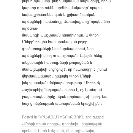
ինքնության նոր՝ ընդհանրական հարացույց, որում
կարևոր դեր ունեն արժեհամակարգը՝ որպես
նախաքրիստոնեական և քրիստոնեական
արժեքների համաձույլ, Ագռավաքարը՝ որպես նոր
արժեհա-
մակարգի պաշտպան ինստիտուտ, և Փոքր
Մհերը՝ որպես հասարակական բոլոր
գործառույթների ներմարմնավորում, նոր
արժեքների կրող ու պաշտպան: Ավելին՝ հենց
տեքստային հատույթների թուլացման և
մետալեպսիսի միջոցով է, որ հնարավոր է լինում
վերջնականապես ընկալել Փոքր Մհերի
խեչոյանական մեկնաբանությունը. Մհերը ո՛չ
«աշխարհից նեղացած» հերոս է, ո՛չ էլ անգամ
բացառապես փրկչական գործառույթի կրող. նա
հայոց ինքնության պահպանման երաշխիքն է:
Posted in
ԳՐԱԿԱՆԱԳԻՏՈՒԹՅՈՒՆ
and tagged
«Մհերի դռան գիրքը»
,
դիեգեսիս
,
ինքնության
որոնում
,
Լևոն Խեչոյան
,
մետադիեգեսիս
,