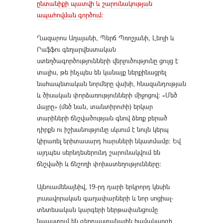
ընտանիքի պատվի և շարունակության
ապահովման գործում։
Ղազարոս Աղայանի, Պերճ Պռոշյանի, Լեոյի և
Րաֆֆու գեղարվեստական
ստեղծագործությունների վերլուծությունը ցույց է
տալիս, թե ինչպես են կանայք ներքինացրել
նահապետական նորմերը վախի, հնազանդության
և ծիսական փորձառությունների միջոցով։ «Մեծ
մայրը» (մեծ նան, տանտիրուհի) երկար
տարիների ճնշվածության գնով ձեռք բերած
դիրքն ու իշխանությունը սկսում է նույն կերպ
կիրառել երիտասարդ հարսների նկատմամբ։ Եվ
այդպես սերնդեսերունդ շարունակվում են
ճնշվածի և ճնշողի փոխատեղությունները։
Այնուամենայնիվ, 19-րդ դարի երկրորդ կեսին
լուսավորական գաղափարների և նոր սոցիալ-
տնտեսական կարգերի ներթափանցումը
նպաստում են գերդաստանային համակարգի