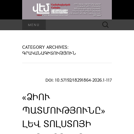
Որոնել՝
MENU
CATEGORY ARCHIVES:
ԳՐԱԿԱՆԱԳԻՏՈՒԹՅՈՒՆ
DOI: 10.57192/18291864-2026.1-117
«ՁԻՈՒ
ՊԱՏՄՈՒԹՅՈՒՆԸ»
ԼԵՎ ՏՈԼՍՏՈՅԻ