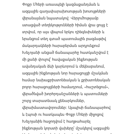
Փոքր Մհերի առասպելի կազմաքանդման և
ազգային գաղափարախոսության խոսույթների
վերանայման նպատակով: Վերլուծությամբ
ստացված տեղեկությունների հիման վրա ցույց է
տրվում, որ այս վեպում երկու դիեգեսիսների և
նրանցում տեղ գտած պատումային բազմաթիվ
մակարդակների հարաբերման արդյունքում
Խեչոյանի անցած ճանապարհը հատկանշվում է
մի քանի փուլով՝ հավաքական ինքնության
ավանդական ձևի կարևորում և մեկնաբանում,
ազգային ինքնության նոր հարացույցի մշակման
համար նախաքրիստոնեական և քրիստոնեական
բոլոր հարացույցների համադրում, «հաշտեցում»,
վերածնված խորհրդանշանների և պատումների
շուրջ տարատեսակ քննարկումներ,
վերաիմաստավորումներ: Այսպիսի ճանապարհով
և էպոսի ու հատկապես Փոքր Մհերի միջոցով
Խեչոյանին հաջողվում է հաղթահարել
ինքնության կորստի վախերը՝ մշակելով ազգային