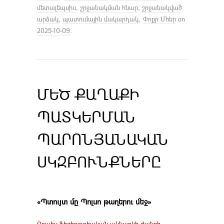
մետալեպսիս
,
շրջանակման հնար
,
շրջանակված
արձակ
,
պատումային մակարդակ
,
Փոքր Մհեր
on
2025-10-09
.
ՄԵԾ ՔԱՂԱՔԻ
ՊԱՏԿԵՐՄԱՆ
ՊԱՐՈՆՅԱՆԱԿԱՆ
ՍԿԶԲՈՒՆՔՆԵՐԸ
«Պտույտ մը Պոլսո թաղերու մեջ»
Որպես ֆիզիոլոգիական ակնարկի ժանրի