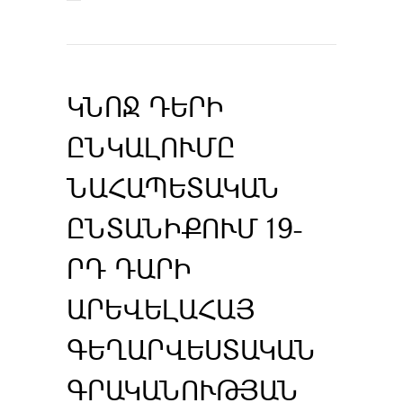
ԿՆՈՋ ԴԵՐԻ
ԸՆԿԱԼՈՒՄԸ
ՆԱՀԱՊԵՏԱԿԱՆ
ԸՆՏԱՆԻՔՈՒՄ 19-
ՐԴ ԴԱՐԻ
ԱՐԵՎԵԼԱՀԱՅ
ԳԵՂԱՐՎԵՍՏԱԿԱՆ
ԳՐԱԿԱՆՈՒԹՅԱՆ