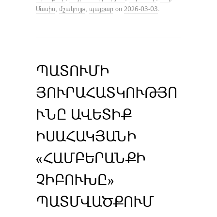
Մասիս
,
մշակույթ
,
պայքար
on
2026-03-03
.
ՊԱՏՈՒՄԻ
ՅՈՒՐԱՀԱՏԿՈՒԹՅՈ
ՒՆԸ ԱՎԵՏԻՔ
ԻՍԱՀԱԿՅԱՆԻ
«ՀԱՄԲԵՐԱՆՔԻ
ՉԻԲՈՒԽԸ»
ՊԱՏՄՎԱԾՔՈՒՄ