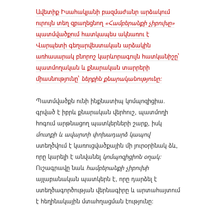
Ավետիք Իսահակյանի բազմաժանր արձակում
ուրույն տեղ զբաղեցնող
«Համբերանքի չիբուխը»
պատմվածքում հատկապես ակնառու է
Վարպետի գեղարվեստական արձակին
առհասարակ բնորոշ կարևորագույն հատկանիշը՝
պատմողական և քնարական տարրերի
միասնությունը՝
ներքին քնարականությունը։
Պատմվածքն ունի ինքնատիպ կոմպոզիցիա.
գրված է իբրև քնարական վերհուշ, պատմողի
հոգում արթնացող պատկերների շարք, իսկ
մուտքի և ավարտի փոխադարձ կապով
ստեղծվում է կառուցվածքային մի յուրօրինակ ձև,
որը կարելի է անվանել
կոմպոզիցիոն օղակ։
Ուշագրավը նաև
համբերանքի չիբուխի
այլաբանական պատկերն է, որը դարձել է
ստեղծագործության վերնագիրը և արտահայտում
է հեղինակային մտահղացման էությունը։