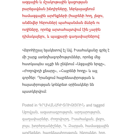
ազգային և մշակութային կացության
բարելավման խնդիրները, ներկայացնում
համազգային արժեքների (հայրենի հող, լեզու,
անձնվեր հերոսներ) պահպանման ձևերն ու
ուղիները, որոնք արտահայտվում էին չարին
դիմակայելու, և պայքարի գաղափարներով։
Վերոհիշյալ ելակետով էլ Ավ․ Իսահակյանը գրել է
մի շարք ստեղծագործություններ, որոնց մեջ
հատկապես աչքի են ընկնում «Ազգային երգը»,
«Ժողովրդի քնարը», «Հայրենի հողը» և այլ
գործեր։ Դրանցում հայրենասիրության և
հայասիրության կոնկրետ օրինակներ են
պատկերվում։
Posted in
ԳՐԱԿԱՆԱԳԻՏՈՒԹՅՈՒՆ
and tagged
Աբովյան
,
ազատագրություն
,
արդարություն
,
գաղափարներ
,
ժողովուրդ
,
Իսահակյան
,
լեզու
,
լույս
,
խորհրդանիշներ
,
Կ․ Զարյան
,
համազգային
արժեքներ
,
հայրենասիրություն
,
հերոսներ
,
հող
,