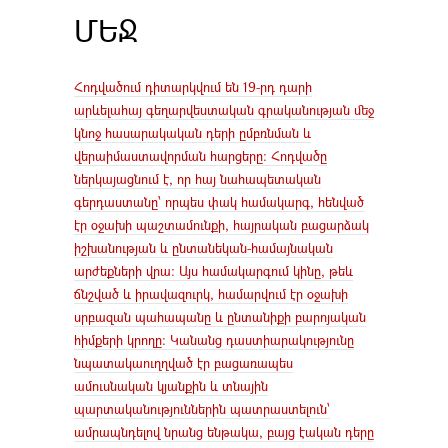
ՄԵՋ
Հոդվածում դիտարկվում են 19-րդ դարի
արևելահայ գեղարվեստական գրականության մեջ
կնոջ հասարակական դերի ըմբռնման և
վերաիմաստավորման հարցերը։ Հոդվածը
ներկայացնում է, որ հայ նահապետական
գերդաստանը՝ որպես փակ համակարգ, հենված
էր օջախի պաշտամունքի, հայրական բացարձակ
իշխանության և ընտանեկան-համայնական
արժեքների վրա։ Այս համակարգում կինը, թեև
ճնշված և իրավազուրկ, համարվում էր օջախի
սրբազան պահապանը և ընտանիքի բարոյական
հիմքերի կրողը։ Կանանց դաստիարակությունը
նպատակաուղղված էր բացառապես
ամուսնական կյանքին և տնային
պարտականություններին պատրաստելուն՝
ամրապնդելով նրանց ենթակա, բայց էական դերը