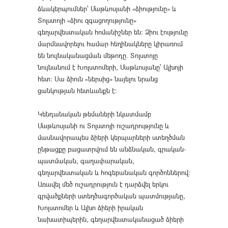
ձևակերպումներ՝ Մաթևոսյանի «ձիությունը» և
Տոլստոյի «ձիու զգացողությունը»
գեղարվեստական հոմանիշներ են: Ձիու էությունը
մարմնավորելու համար հեղինակները կիրառում
են նույնականացման մեթոդը. Տոլստոյը
նույնանում է Խոլստոմերի, Մաթևոսյանը՝ Ալխոյի
հետ: Սա ձիուն «ներսից» նայելու նրանց
ցանկության հետևանքն է:
Կենդանական թեմաների նկատմամբ
Մաթևոսյանի ու Տոլստոյի ուշադրությունը և
մասնավորապես ձիերի կերպարների ստեղծման
ընթացքը բացատրվում են անձնական, գրական-
պատմական, գաղափարական,
գեղարվեստական և հոգեբանական գործոններով:
Առավել մեծ ուշադրություն է դարձվել երկու
գրվածքների ստեղծագործական պատմությանը,
Խոլստոմեր և Ալխո ձիերի իրական
նախատիպերին, գեղարվեստականացած ձիերի