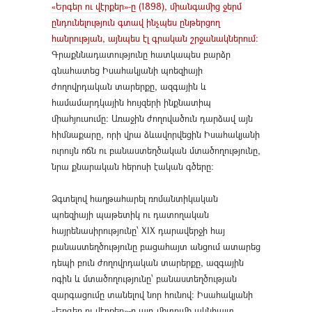
«Երգեր ու վէրքեր»-ը (1898), միանգամից ջերմ
ընդունելություն գտավ ինչպես ընթերցող
հանրության, այնպես էլ գրական շրջանակներում։
Գրաքննադատությունը հատկապես բարձր
գնահատեց Իսահակյանի պոեզիայի
ժողովրդական տարերքը, ազգային և
համամարդկային հույզերի ինքնատիպ
միահյուսումը։ Առաջին ժողովածուն դարձավ այն
հիմնաքարը, որի վրա ձևավորվեցին Իսահակյանի
ուրույն ոճն ու բանաստեղծական մտածողությունը,
նրա քնարական հերոսի էական գծերը։
Ձգտելով հաղթահարել ռոմանտիկական
պոեզիայի պաթետիկ ու դատողական
հայրենասիրությունը՝ XIX դարավերջի հայ
բանաստեղծությունը բացահայտ անցում ատարեց
դեպի բուն ժողովրդական տարերքը, ազգային
ոգին և մտածողությունը՝ բանաստեղծության
զարգացումը տանելով նոր հունով։ Իսահակյանի
«Երգեր ու վէրքեր»-ը այդ միտումի ակնհայտ