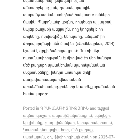
նկատմամբ հայ ղեկավարության
անտարբերության, դասակարգային
տարանջատման ստեղծած հակասությունների
մասին։ Պարոնյանը կօգնի, որպեսզի այլ աչքով
նայեք քաղաքի անցյալին, որը կորցրել է իր
գույները, ուրվագիծը, կերպարը, անգամ` իր
ժողովուրդների մեծ մասին» («Արմենպրես», 2014),-
նշվում է գրքի ծանուցագրում: Ուստի մեր
ուսումնասիրությունն էլ միտված էր վեր հանելու
մեծ քաղաքի պատկերման պարոնյանական
սկզբունքները, խնդրո առարկա երկի
գաղափարագեղարվեստական
առանձնահատկությունները և արժեքաբանական
համակարգը:
Posted in
ԳՐԱԿԱՆԱԳԻՏՈՒԹՅՈՒՆ
and tagged
ակնարկաշար
,
ապամիֆականացում
,
եկեղեցի
,
երգիծանք
,
թաղ-դիմանկար
,
կերպարակերտում
,
Կոստանդնուպոլիս
,
հոտ
,
մեծ քաղաք
,
վարժարան
,
օդ
,
ֆիզիոլոգիայի ժանր
on
2025-07-