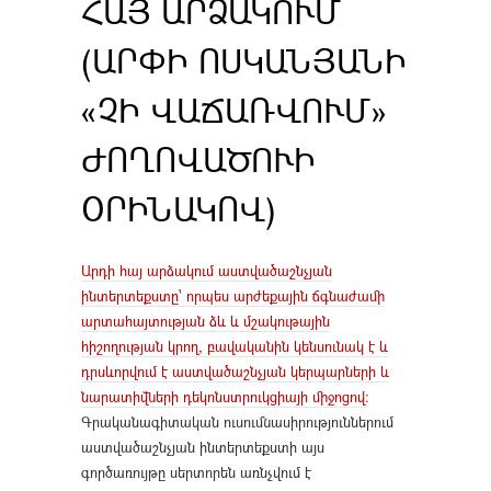
ՀԱՅ ԱՐՁԱԿՈՒՄ
(ԱՐՓԻ ՈՍԿԱՆՅԱՆԻ
«ՉԻ ՎԱՃԱՌՎՈՒՄ»
ԺՈՂՈՎԱԾՈՒԻ
ՕՐԻՆԱԿՈՎ)
Արդի հայ արձակում աստվածաշնչյան
ինտերտեքստը՝ որպես արժեքային ճգնաժամի
արտահայտության ձև և մշակութային
հիշողության կրող, բավականին կենսունակ է և
դրսևորվում է աստվածաշնչյան կերպարների և
նարատիվների դեկոնստրուկցիայի միջոցով։
Գրականագիտական ուսումնասիրություններում
աստվածաշնչյան ինտերտեքստի այս
գործառույթը սերտորեն առնչվում է