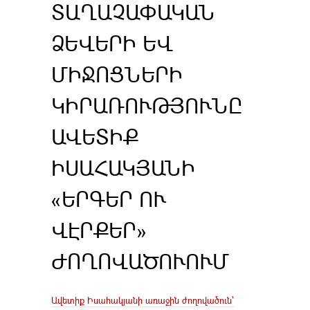
ՏԱՂԱՉԱՓԱԿԱՆ
ՁԵՎԵՐԻ ԵՎ
ՄԻՋՈՑՆԵՐԻ
ԿԻՐԱՌՈՒԹՅՈՒՆԸ
ԱՎԵՏԻՔ
ԻՍԱՀԱԿՅԱՆԻ
«ԵՐԳԵՐ ՈՒ
ՎԷՐՔԵՐ»
ԺՈՂՈՎԱԾՈՒՈՒՄ
Ավետիք Իսահակյանի առաջին ժողովածուն՝