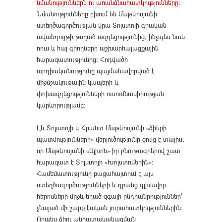
նմանություններն ու առանձնահատկությունները:
Նմանությունները բխում են Մաթևոսյանի
ստեղծագործության վրա Տոլստոյի գրական
ավանդույթի թողած ազդեցությունից, ինչպես նաև
ռուս և հայ գրողների աշխարհայացքային
հարազատությունից: Հոդվածի
արդիականությունը պայմանավորված է
միջմշակութային կապերի և
փոխազդեցությունների ուսումնասիրության
կարևորությամբ:
Լև Տոլստոյի և Հրանտ Մաթևոսյանի «ձիերի
պատմությունների» վերլուծությունը ցույց է տալիս,
որ Մաթևոսյանի «Ալխոն» իր բնութագրերով շատ
հարազատ է Տոլստոյի «Խոլստոմերին»:
Համեմատությունը բացահայտում է այս
ստեղծագործությունների և դրանց գլխավոր
հերոսների միջև եղած զգալի ընդհանրություններ՝
չնայած մի շարք էական յուրահատկություններին:
Որպես ձիու անհատականացման