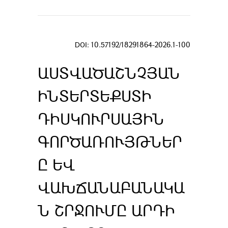
DOI: 10.57192/18291864-2026.1-100
ԱՍՏՎԱԾԱՇՆՉՅԱՆ
ԻՆՏԵՐՏԵՔՍՏԻ
ԴԻՍԿՈՒՐՍԱՅԻՆ
ԳՈՐԾԱՌՈՒՅԹՆԵՐ
Ը ԵՎ
ՎԱԽՃԱՆԱԲԱՆԱԿԱ
Ն ՇՐՋՈՒՄԸ ԱՐԴԻ