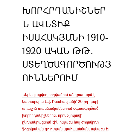
ԽՈՐՀՐԴԱՆԻՇՆԵՐ
Ն ԱՎԵՏԻՔ
ԻՍԱՀԱԿՅԱՆԻ 1910-
1920-ԱԿԱՆ ԹԹ․
ՍՏԵՂԾԱԳՈՐԾՈՒԹՅ
ՈՒՆՆԵՐՈՒՄ
Ներկայացվող հոդվածում անդրադարձ է
կատարվում Ավ․ Իսահակյանի՝ 20-րդ դարի
առաջին տասնամյակներում օգտագործած
խորհրդանիշներին, որոնք յուրովի
ընդհանրացնում էին ինչպես հայ ժողովրդի
ֆիզիկական գոյության պահպանման, այնպես էլ