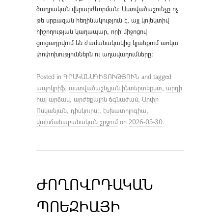
ծաղրական վերարժևորման։ Աստվածաշունչը ոչ
թե սրբազան հեղինակություն է, այլ կոլեկտիվ
հիշողության կաղապար, որի միջոցով
ցուցադրվում են ժամանակակից կյանքում առկա
փոփոխություններն ու աղավաղումները։
Posted in
ԳՐԱԿԱՆԱԳԻՏՈՒԹՅՈՒՆ
and tagged
ապոկրիֆ
,
աստվածաշնչյան ինտերտեքստ
,
արդի
հայ արձակ
,
արժեքային ճգնաժամ
,
Արփի
Ոսկանյան
,
դիսկուրս:
,
էսխատոլոգիա
,
վախճանաբանական շրջում
on
2026-05-30
.
ԺՈՂՈՎՐԴԱԿԱՆ
ՊՈԵԶԻԱՅԻ