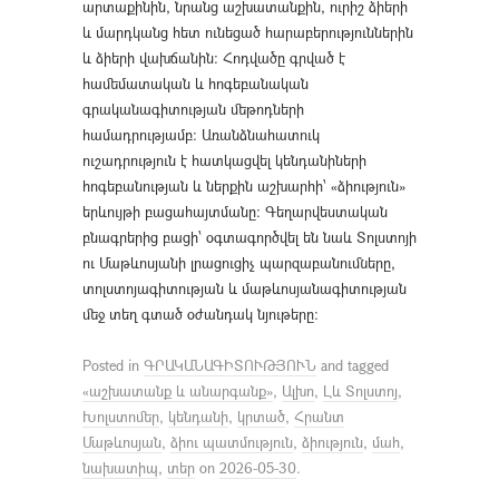
արտաքինին, նրանց աշխատանքին, ուրիշ ձիերի
և մարդկանց հետ ունեցած հարաբերություններին
և ձիերի վախճանին։ Հոդվածը գրված է
համեմատական և հոգեբանական
գրականագիտության մեթոդների
համադրությամբ։ Առանձնահատուկ
ուշադրություն է հատկացվել կենդանիների
հոգեբանության և ներքին աշխարհի՝ «ձիություն»
երևույթի բացահայտմանը։ Գեղարվեստական
բնագրերից բացի՝ օգտագործվել են նաև Տոլստոյի
ու Մաթևոսյանի լրացուցիչ պարզաբանումները,
տոլստոյագիտության և մաթևոսյանագիտության
մեջ տեղ գտած օժանդակ նյութերը։
Posted in
ԳՐԱԿԱՆԱԳԻՏՈՒԹՅՈՒՆ
and tagged
«աշխատանք և անարգանք»
,
Ալխո
,
Լև Տոլստոյ
,
Խոլստոմեր
,
կենդանի
,
կրտած
,
Հրանտ
Մաթևոսյան
,
ձիու պատմություն
,
ձիություն
,
մահ
,
նախատիպ
,
տեր
on
2026-05-30
.