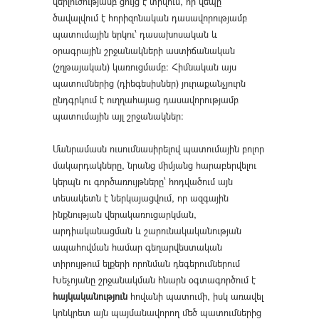
վերլուծությամբ ցույց է տրվում, որ վեպը
ծավալվում է հորիզոնական դասավորությամբ
պատումային երկու՝ դասախոսական և
օրագրային շրջանակների աստիճանական
(շղթայական) կառուցմամբ: Հիմնական այս
պատումներից (դիեգեսիսներ) յուրաքանչյուրն
ընդգրկում է ուղղահայաց դասավորությամբ
պատումային այլ շրջանակներ:
Մանրամասն ուսումնասիրելով պատումային բոլոր
մակարդակները, նրանց միմյանց հարաբերվելու
կերպն ու գործառույթները՝ հոդվածում այն
տեսակետն է ներկայացվում, որ ազգային
ինքնության վերակառուցարկման,
արդիականացման և շարունակականության
ապահովման համար գեղարվեստական
տիրույթում ելքերի որոնման դեգերումներում
Խեչոյանը շրջանակման հնարն օգտագործում է
հայկականություն
հովանի պատումի, իսկ առավել
կոնկրետ այն պայմանավորող մեծ պատումներից