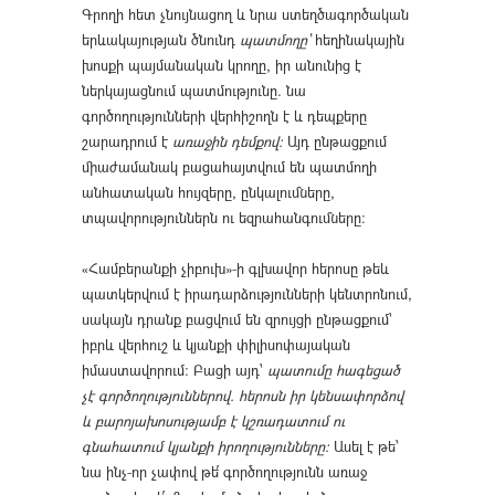
Գրողի հետ չնույնացող և նրա ստեղծագործական
երևակայության ծնունդ
պատմողը՝
հեղինակային
խոսքի պայմանական կրողը, իր անունից է
ներկայացնում պատմությունը. նա
գործողությունների վերհիշողն է և դեպքերը
շարադրում է
առաջին դեմքով։
Այդ ընթացքում
միաժամանակ բացահայտվում են պատմողի
անհատական հույզերը, ընկալումները,
տպավորություններն ու եզրահանգումները։
«Համբերանքի չիբուխ»-ի գլխավոր հերոսը թեև
պատկերվում է իրադարձությունների կենտրոնում,
սակայն դրանք բացվում են զրույցի ընթացքում՝
իբրև վերհուշ և կյանքի փիլիսոփայական
իմաստավորում։ Բացի այդ՝
պատումը հագեցած
չէ գործողություններով. հերոսն իր կեն
սափորձով
և բարոյախոսությամբ է կշռադատում ու
գնահատում կյանքի
իրողությունները։
Ասել է թե՝
նա ինչ-որ չափով թե՛ գործողությունն առաջ