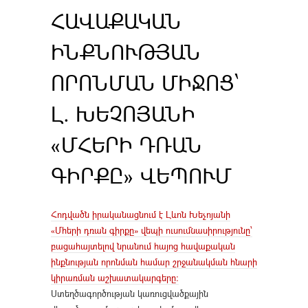
ՀԱՎԱՔԱԿԱՆ
ԻՆՔՆՈՒԹՅԱՆ
ՈՐՈՆՄԱՆ ՄԻՋՈՑ՝
Լ. ԽԵՉՈՅԱՆԻ
«ՄՀԵՐԻ ԴՌԱՆ
ԳԻՐՔԸ» ՎԵՊՈՒՄ
Հոդվածն իրականացնում է Լևոն Խեչոյանի
«Մհերի դռան գիրքը» վեպի ուսումնասիրությունը՝
բացահայտելով նրանում հայոց հավաքական
ինքնության որոնման համար շրջանակման հնարի
կիրառման աշխատակարգերը:
Ստեղծագործության կառուցվածքային