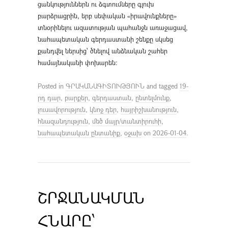
ցանկություններն ու ձգտումները գլուխ
բարձրացրին, երբ սեփական «իրավունքները»
տնօրինելու ազատության պահանջն առաջացավ,
նահապետական գերդաստանի շենքը սկսեց
քանդվել ներսից՝ ծնելով անձնական շահեր
համայնականի փոխարեն։
Posted in
ԳՐԱԿԱՆԱԳԻՏՈՒԹՅՈՒՆ
and tagged
19-
րդ դար
,
բարքեր
,
գերդաստան
,
ընտելմունք
,
լուսավորություն
,
կնոջ դեր
,
հայրիշխանություն
,
հնազանդություն
,
մեծ մայր/տանտիրուհի
,
նահապետական ընտանիք
,
օջախ
on
2026-01-04
.
ՇՐՋԱՆԱԿՄԱՆ
ՀՆԱՐԸ՝