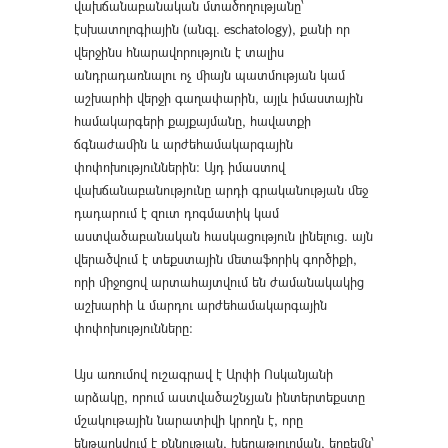
վախճանաբանական մտածողությանը՝
էսխատոլոգիային (անգլ. eschatology), քանի որ
վերջինս հնարավորություն է տալիս
անդրադառնալու ոչ միայն պատմության կամ
աշխարհի վերջի գաղափարին, այլև իմաստային
համակարգերի քայքայմանը, հավատքի
ճգնաժամին և արժեհամակարգային
փոփոխություններին։ Այդ իմաստով
վախճանաբանությունը արդի գրականության մեջ
դադարում է զուտ դոգմատիկ կամ
աստվածաբանական հասկացություն լինելուց. այն
վերածվում է տեքստային մետաֆորիկ գործիքի,
որի միջոցով արտահայտվում են ժամանակակից
աշխարհի և մարդու արժեհամակարգային
փոփոխությունները։
Այս առումով ուշագրավ է Արփի Ոսկանյանի
արձակը, որում աստվածաշնչյան ինտերտեքստը
մշակութային նարատիվի կրողն է, որը
ենթարկվում է քննության, խեղաթյուրման, երբեմն՝