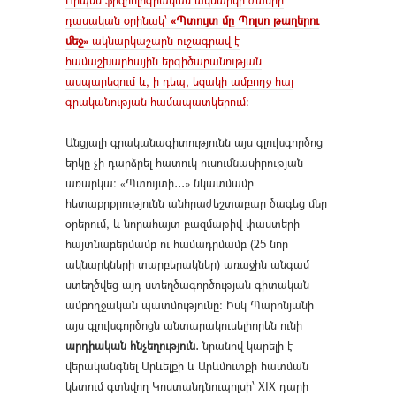
դասական օրինակ՝
«Պտույտ մը Պոլսո թաղերու
մեջ»
ակնարկաշարն ուշագրավ է
համաշխարհային երգիծաբանության
ասպարեզում և, ի դեպ, եզակի ամբողջ հայ
գրականության համապատկերում։
Անցյալի գրականագիտությունն այս գլուխգործոց
երկը չի դարձրել հատուկ ուսումնասիրության
առարկա: «Պտույտի․․․» նկատմամբ
հետաքրքրությունն անհրաժեշտաբար ծագեց մեր
օրերում, և նորահայտ բազմաթիվ փաստերի
հայտնաբերմամբ ու համադրմամբ (25 նոր
ակնարկների տարբերակներ) առաջին անգամ
ստեղծվեց այդ ստեղծագործության գիտական
ամբողջական պատմությունը։ Իսկ Պարոնյանի
այս գլուխգործոցն անտարակուսելիորեն ունի
արդիական հնչեղություն
․ նրանով կարելի է
վերականգնել Արևելքի և Արևմուտքի հատման
կետում գտնվող Կոստանդնուպոլսի՝ XIX դարի