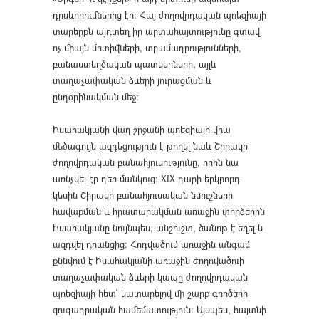
դրսևորումներից էր։ Հայ ժողովրդական պոեզիայի
տարերքն այդտեղ իր արտահայտությունը գտավ
ոչ միայն մոտիվների, տրամադրությունների,
բանաստեղծական պատկերների, այլև
տաղաչափական ձևերի յուրացման և
ընդօրինակման մեջ։
Իսահակյանի վաղ շրջանի պոեզիայի վրա
մեծագույն ազդեցություն է թողել նաև Շիրակի
ժողովրդական բանահյուսությունը, որին նա
առնչվել էր դեռ մանկուց։ XIX դարի երկրորդ
կեսին Շիրակի բանահյուսական նմուշների
հավաքման և հրատարակման առաջին փորձերին
Իսահակյանը նույնպես, անշուշտ, ծանոթ է եղել և
ազդվել դրանցից։ Հոդվածում առաջին անգամ
քննվում է Իսահակյանի առաջին ժողովածուի
տաղաչափական ձևերի կապը ժողովրդական
պոեզիայի հետ՝ կատարելով մի շարք գործերի
զուգադրական համեմատություն։ Այսպես, հայտնի