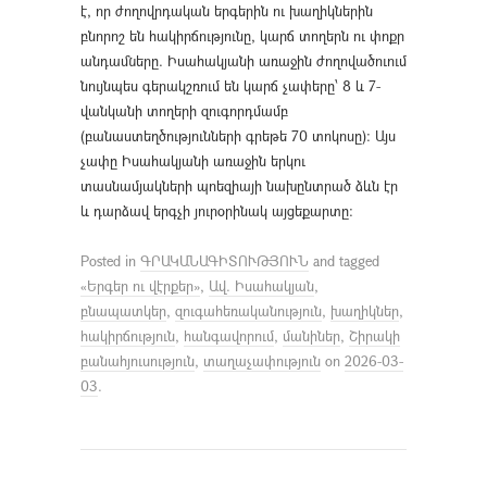
է, որ ժողովրդական երգերին ու խաղիկներին
բնորոշ են հակիրճությունը, կարճ տողերն ու փոքր
անդամները. Իսահակյանի առաջին ժողովածուում
նույնպես գերակշռում են կարճ չափերը՝ 8 և 7-
վանկանի տողերի զուգորդմամբ
(բանաստեղծությունների գրեթե 70 տոկոսը)։ Այս
չափը Իսահակյանի առաջին երկու
տասնամյակների պոեզիայի նախընտրած ձևն էր
և դարձավ երգչի յուրօրինակ այցեքարտը։
Posted in
ԳՐԱԿԱՆԱԳԻՏՈՒԹՅՈՒՆ
and tagged
«Երգեր ու վէրքեր»
,
Ավ. Իսահակյան
,
բնապատկեր
,
զուգահեռականություն
,
խաղիկներ
,
հակիրճություն
,
հանգավորում
,
մանիներ
,
Շիրակի
բանահյուսություն
,
տաղաչափություն
on
2026-03-
03
.