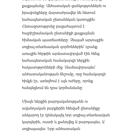
քայքայմանը։ Անհատական ցանկություններն ու
իրավունքները մարտահրավեր են նետում
նահապետական ընտանեկան կառույցին։
Հետազոտությունը բացահայտում է
հայրիշխանական ընտանիքի քայքայման
հիմնական պատճառները։ Չնայած արտաքին
սոցիալ-տնտեսական գործոններին՝ դրանք
առաջին հերթին արմատավորված էին հենց
նահապետական համակարգի ներքին
հակասությունների մեջ։ Մասնավորապես՝
անհատականության ճնշումը, որը համակարգի
հիմքն էր, ստեղծում է այն ուժերը, որոնք
հանգեցնում են դրա կործանմանը։
Միայն ներքին բարոյականությանն ու
ավանդական բարքերին հենված ընտանիքը
անկարող էր դիմակայել նոր սոցիալ-տնտեսական
կարգերին, ուստի և քանդվեց և՛ բարոյապես, և՛
սոցիալապես։ Երբ անհատական