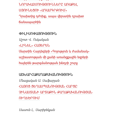
ՆՈՐԱԿԱԶՄՈՒԹՅՈՒՆՆԵՐԸ ԱՌԱՔԵԼ
ՍՅՈՒՆԵՑՈՒ «ԱԴԱՄԳՐՔՈՒՄ»
Դրախտից դժոխք, ապա վերստին դրախտ
ճանապարհին
ՓԻԼԻՍՈՓԱՅՈՒԹՅՈՒՆ
Աշոտ Վ. Ոսկանյան
«ԼԻՆԵԼ» ՀԱՅԵՐԵՆ
Մարտին Հայդեգերի «Գոյություն և ժամանակ»
աշխատության մի քանի առանցքային եզրերի
հայերեն թարգմանության խնդրի շուրջ
ԱՇԽԱՐՀԱՔԱՂԱՔԱԿԱՆՈՒԹՅՈՒՆ
Մնացական Ա. Սաֆարյան
ՀԱՅՈՑ ՑԵՂԱՍՊԱՆՈՒԹՅԱՆ ՀԱՐՑԸ
ՉԻՆԱՍՏԱՆԻ ԱՐՏԱՔԻՆ ՔԱՂԱՔԱԿԱՆՈՒԹՅԱՆ
ՈՒՂԵԾՐՈՒՄ
Սասուն Լ. Սարիբեկյան