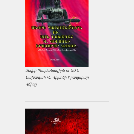
Սեվրի Պայմանագիրն ու ԱՄՆ
Նախագահ Վ. Վիլսոնի Իրավարար
Վճիռը