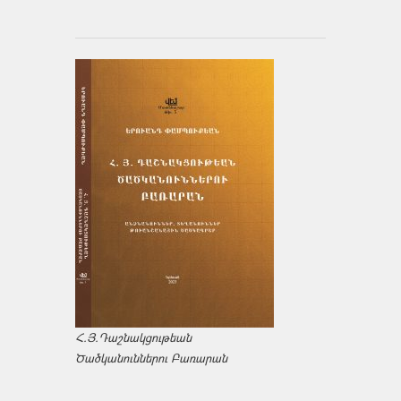
Հ.Յ.Դաշնակցութեան
Ծածկանուններու Բառարան