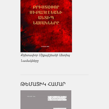
Քրիտափոր Միքայէլեանի Անտիպ
Նամակները
ԹԵՄԱՏԻԿ ՀԱՄԱՐ