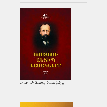
Ռոստոմի Անտիպ Նամակները