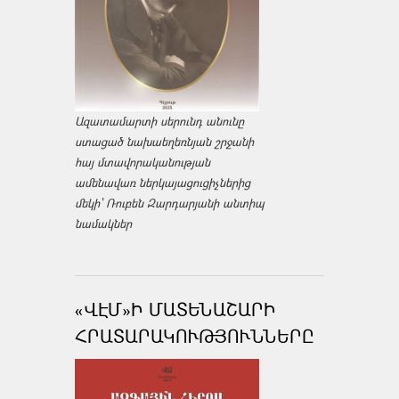
Ազատամարտի սերունդ անունը
ստացած նախաեղեռնյան շրջանի
հայ մտավորականության
ամենավառ ներկայացուցիչներից
մեկի՝ Ռուբեն Զարդարյանի անտիպ
նամակներ
«ՎԷՄ»Ի ՄԱՏԵՆԱՇԱՐԻ
ՀՐԱՏԱՐԱԿՈՒԹՅՈՒՆՆԵՐԸ