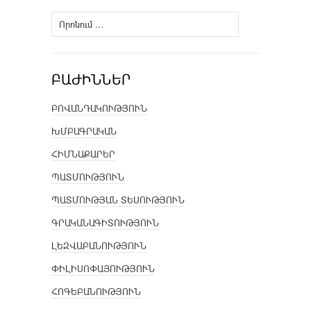
Որոնել՝
ԲԱԺԻՆՆԵՐ
ԲՈՎԱՆԴԱԿՈՒԹՅՈՒՆ
ԽՄԲԱԳՐԱԿԱՆ
ՀԻՄՆԱՔԱՐԵՐ
ՊԱՏՄՈՒԹՅՈՒՆ
ՊԱՏՄՈՒԹՅԱՆ ՏԵՍՈՒԹՅՈՒՆ
ԳՐԱԿԱՆԱԳԻՏՈՒԹՅՈՒՆ
ԼԵԶՎԱԲԱՆՈՒԹՅՈՒՆ
ՓԻԼԻՍՈՓԱՅՈՒԹՅՈՒՆ
ՀՈԳԵԲԱՆՈՒԹՅՈՒՆ