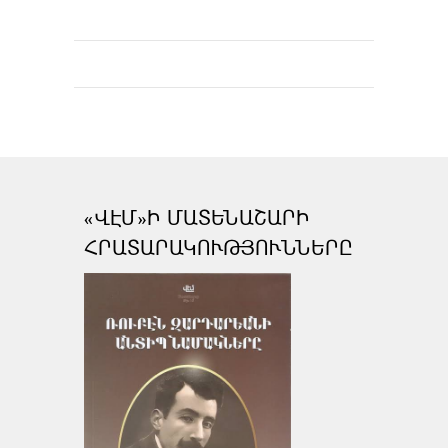
«ՎԷՄ»Ի ՄԱՏԵՆԱՇԱՐԻ
ՀՐԱՏԱՐԱԿՈՒԹՅՈՒՆՆԵՐԸ