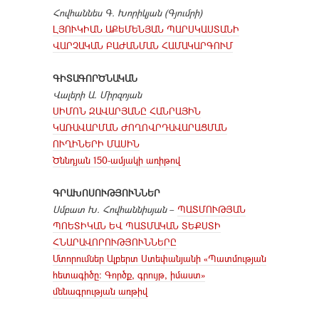
Հովհաննես Գ. Խորիկյան (Գյումրի)
ԼՅՈՒԿԻԱՆ ԱՔԵՄԵՆՅԱՆ ՊԱՐՍԿԱՍՏԱՆԻ
ՎԱՐՉԱԿԱՆ ԲԱԺԱՆՄԱՆ ՀԱՄԱԿԱՐԳՈՒՄ
ԳԻՏԱԳՈՐԾՆԱԿԱՆ
Վալերի Ա. Միրզոյան
ՍԻՄՈՆ ԶԱՎԱՐՅԱՆԸ ՀԱՆՐԱՅԻՆ
ԿԱՌԱՎԱՐՄԱՆ ԺՈՂՈՎՐԴԱՎԱՐԱՑՄԱՆ
ՈՒՂԻՆԵՐԻ ՄԱՍԻՆ
Ծննդյան 150-ամյակի առիթով
ԳՐԱԽՈՍՈՒԹՅՈՒՆՆԵՐ
Սմբատ Խ. Հովհաննիսյան
–
ՊԱՏՄՈՒԹՅԱՆ
ՊՈԵՏԻԿԱՆ ԵՎ ՊԱՏՄԱԿԱՆ ՏԵՔՍՏԻ
ՀՆԱՐԱՎՈՐՈՒԹՅՈՒՆՆԵՐԸ
Մտորումներ Ալբերտ Ստեփանյանի «Պատմության
հետագիծը: Գործք, գրույթ, իմաստ»
մենագրության առթիվ