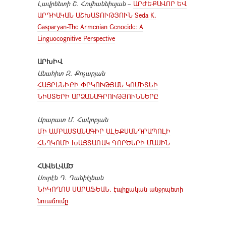
Լավրենտի Շ. Հովհաննիսյան
–
ԱՐԺԵՔԱՎՈՐ ԵՎ
ԱՐԴԻԱԿԱՆ ԱՇԽԱՏՈՒԹՅՈՒՆ Seda K.
Gasparyan-The Armenian Genocide: A
Linguocognitive Perspective
ԱՐԽԻՎ
Անահիտ Զ. Քոչարյան
ՀԱՅՐԵՆԻՔԻ ՓՐԿՈՒԹՅԱՆ ԿՈՄԻՏԵԻ
ՆԻՍՏԵՐԻ ԱՐՁԱՆԱԳՐՈՒԹՅՈՒՆՆԵՐԸ
Արարատ Մ. Հակոբյան
ՄԻ ԱՄԲԱՍՏԱՆԱԳԻՐ ԱԼԵՔՍԱՆԴՐԱՊՈԼԻ
ՀԵՂԿՈՄԻ ԽԱՅՏԱՌԱԿ ԳՈՐԾԵՐԻ ՄԱՍԻՆ
ՀԱՎԵԼՎԱԾ
Սուրէն Դ. Դանիէլեան
ՆԻԿՈՂՈՍ ՍԱՐԱՖԵԱՆ. էպիքական անջրպետի
նուաճումը