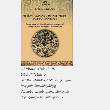
«ԱՐՑԱԽԻ ՀԱՅԿԱԿԱՆ
ՄՇԱԿՈՒԹԱՅԻՆ
ԺԱՌԱՆԳՈՒԹՅՈՒՆԸ․ պաշտպա­
նության մեխանիզմները
ժառանգության պահպանության
միջազ­գային համակարգում»