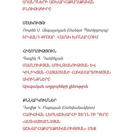
ԱՂԱՆԴՆԵՐԻ ԱՇԽԱՐՀԱՔԱՂԱՔԱԿԱՆ
ԲՆՈՒԹԱԳԻՐԸ
ՄՇԱԿՈՒՅԹ
Ռուբեն Ս. Անգալադյան (Սանկտ Պետերբուրգ)
ԵՐՎԱՆԴ ՔՈՉԱՐ. ՀԱՄԱԿ ԽՈՆԱՐՀՈՒՄ
ՀԻՇՈՂՈՒԹՅՈՒՆ
Գագիկ Գ. Դանիելյան
ՄԱՄԼՈՒՔՅԱՆ ՍՈՒԼԹԱՆՈՒԹՅԱՆ ԵՎ
ԿԻԼԻԿՅԱՆ ՀԱՅԱՍՏԱՆԻ ՀԱԿԱՄԱՐՏՈՒԹՅԱՆ
ԱԿՈՒՆՔՆԵՐԸ
Արաբական աղբյուրների քննություն
ՔՆՆԱՐԿՈՒՄՆԵՐ
Դավիթ Կ. Բաբայան (Ստեփանակերտ)
ՀԱՅԿԱԿԱՆ ԼԵՌՆԱՇԽԱՐՀԻ ՏԵՂՆ ՈՒ ԴԵՐԸ
«ԱՍՏՎԱԾԱՇՆՉՅԱՆ
ԱՇԽԱՐՀԱՔԱՂԱՔԱԿԱՆՈՒԹՅԱՆ» ՄԵՋ