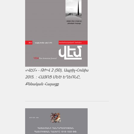
«ՎԷՄ» - ԹԻՎ 2 (50), Ապրիլ-Հունիս
2015. : ՀԱՅՈՑ ՄԵԾ ԵՂԵՌՆԸ,
Քննական Հայացք