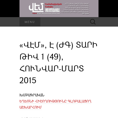
Որոնել՝
MENU
«ՎԷՄ», Է (ԺԳ) ՏԱՐԻ
ԹԻՎ 1 (49),
ՀՈՒՆՎԱՐ-ՄԱՐՏ
2015
ԽՄԲԱԳՐԱԿԱՆ
ԵՂԵՌՆԻ ՀԻՇՈՂՈՒԹՅՈՒՆԸ ԳԼՈԲԱԼԱՑՈՂ
ԱՇԽԱՐՀՈՒՄ