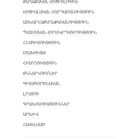
ՔԱՂԱՔԱԿԱՆ ՍՈՑԻՈԼՈԳԻԱ
ՍՈՑԻԱԼԱԿԱՆ ՄԱՐԴԱԲԱՆՈՒԹՅՈՒՆ
ԱՇԽԱՐՀԱՔԱՂԱՔԱԿԱՆՈՒԹՅՈՒՆ
ՊԱՏՄԱԿԱՆ ԺՈՂՈՎՐԴԱԳՐՈՒԹՅՈՒՆ
ՀՆԱԳԻՏՈՒԹՅՈՒՆ
ՄՇԱԿՈՒՅԹ
ՀԻՇՈՂՈՒԹՅՈՒՆ
ՔՆՆԱՐԿՈՒՄՆԵՐ
ԳԻՏԱԳՈՐԾՆԱԿԱՆ
ԼՐԱՏՈՒ
ԳՐԱԽՈՍՈՒԹՅՈՒՆՆԵՐ
ԱՐԽԻՎ
ՀԱՎԵԼՎԱԾ