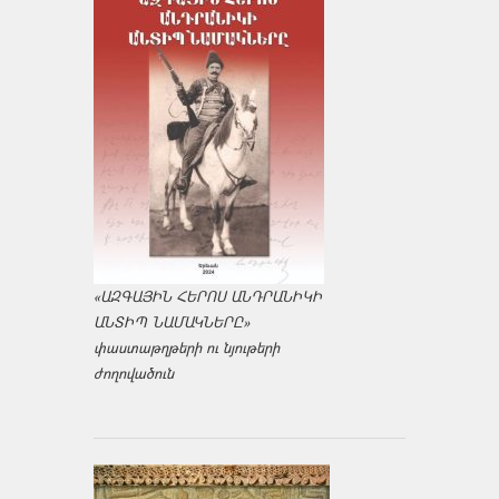
«ԱԶԳԱՅԻՆ ՀԵՐՈՍ ԱՆԴՐԱՆԻԿԻ
ԱՆՏԻՊ ՆԱՄԱԿՆԵՐԸ»
փաստաթղթերի ու նյութերի
ժողովածուն