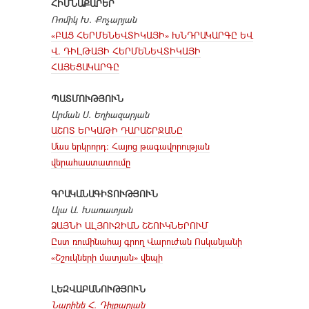
ՀԻՄՆԱՔԱՐԵՐ
Ռոմիկ Խ. Քոչարյան
«ԲԱՑ ՀԵՐՄԵՆԵՎՏԻԿԱՅԻ» ԽՆԴՐԱԿԱՐԳԸ ԵՎ
Վ. ԴԻԼԹԱՅԻ ՀԵՐՄԵՆԵՎՏԻԿԱՅԻ
ՀԱՅԵՑԱԿԱՐԳԸ
ՊԱՏՄՈՒԹՅՈՒՆ
Արման Ս. Եղիազարյան
ԱՇՈՏ ԵՐԿԱԹԻ ԴԱՐԱՇՐՋԱՆԸ
Մաս երկրորդ: Հայոց թագավորության
վերահաստատումը
ԳՐԱԿԱՆԱԳԻՏՈՒԹՅՈՒՆ
Ալա Ա. Խառատյան
ՁԱՅՆԻ ԱԼՅՈՒԶԻԱՆ ՇՇՈՒԿՆԵՐՈՒՄ
Ըստ ռումինահայ գրող Վարուժան Ոսկանյանի
«Շշուկների մատյան» վեպի
ԼԵԶՎԱԲԱՆՈՒԹՅՈՒՆ
Նարինե Հ. Դիլբարյան