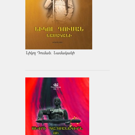
Նիկոլ Դուման. Նամականի