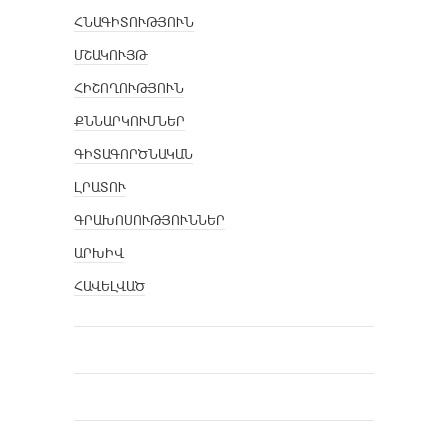
ՀՆԱԳԻՏՈՒԹՅՈՒՆ
ՄՇԱԿՈՒՅԹ
ՀԻՇՈՂՈՒԹՅՈՒՆ
ՔՆՆԱՐԿՈՒՄՆԵՐ
ԳԻՏԱԳՈՐԾՆԱԿԱՆ
ԼՐԱՏՈՒ
ԳՐԱԽՈՍՈՒԹՅՈՒՆՆԵՐ
ԱՐԽԻՎ
ՀԱՎԵԼՎԱԾ