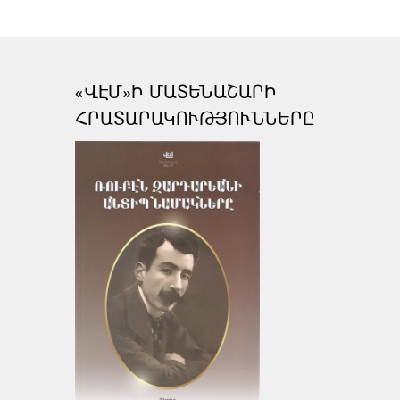
«ՎԷՄ»Ի ՄԱՏԵՆԱՇԱՐԻ
ՀՐԱՏԱՐԱԿՈՒԹՅՈՒՆՆԵՐԸ