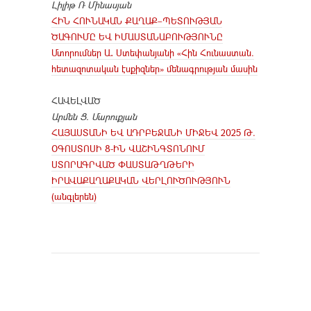
Լիլիթ Ռ Մինասյան
ՀԻՆ ՀՈՒՆԱԿԱՆ ՔԱՂԱՔ–ՊԵՏՈՒԹՅԱՆ
ԾԱԳՈՒՄԸ ԵՎ ԻՄԱՍՏԱՆԱԲՈՒԹՅՈՒՆԸ
Մտորումներ Ա․ Ստեփանյանի «Հին Հունաստան.
հետազոտական էսքիզներ» մենագրության մասին
ՀԱՎԵԼՎԱԾ
Արմեն Ց. Մարուքյան
ՀԱՅԱՍՏԱՆԻ ԵՎ ԱԴՐԲԵՋԱՆԻ ՄԻՋԵՎ 2025 Թ.
ՕԳՈՍՏՈՍԻ 8-ԻՆ ՎԱՇԻՆԳՏՈՆՈՒՄ
ՍՏՈՐԱԳՐՎԱԾ ՓԱՍՏԱԹՂԹԵՐԻ
ԻՐԱՎԱՔԱՂԱՔԱԿԱՆ ՎԵՐԼՈՒԾՈՒԹՅՈՒՆ
(անգլերեն)