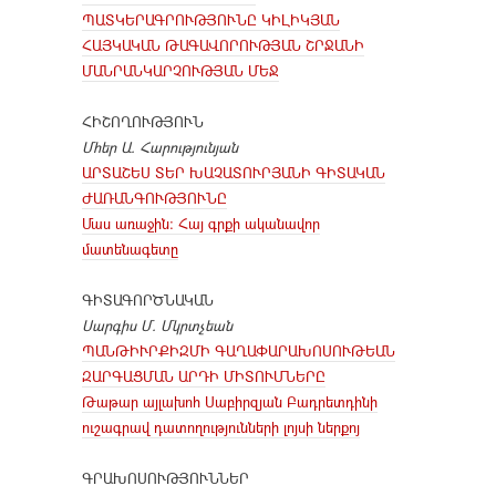
ՊԱՏԿԵՐԱԳՐՈՒԹՅՈՒՆԸ ԿԻԼԻԿՅԱՆ
ՀԱՅԿԱԿԱՆ ԹԱԳԱՎՈՐՈՒԹՅԱՆ ՇՐՋԱՆԻ
ՄԱՆՐԱՆԿԱՐՉՈՒԹՅԱՆ ՄԵՋ
ՀԻՇՈՂՈՒԹՅՈՒՆ
Մհեր Ա. Հարությունյան
ԱՐՏԱՇԵՍ ՏԵՐ ԽԱՉԱՏՈՒՐՅԱՆԻ ԳԻՏԱԿԱՆ
ԺԱՌԱՆԳՈՒԹՅՈՒՆԸ
Մաս առաջին։ Հայ գրքի ականավոր
մատենագետը
ԳԻՏԱԳՈՐԾՆԱԿԱՆ
Սարգիս Մ. Մկրտչեան
ՊԱՆԹԻՒՐՔԻԶՄԻ ԳԱՂԱՓԱՐԱԽՈՍՈՒԹԵԱՆ
ԶԱՐԳԱՑՄԱՆ ԱՐԴԻ ՄԻՏՈՒՄՆԵՐԸ
Թաթար այլախոհ Սաբիրզյան Բադրետդինի
ուշագրավ դատողությունների լոյսի ներքոյ
ԳՐԱԽՈՍՈՒԹՅՈՒՆՆԵՐ