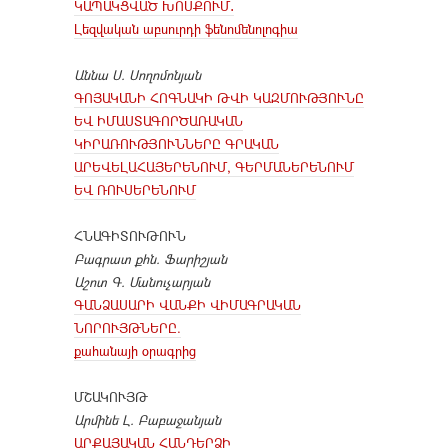
ԿԱՊԱԿՑՎԱԾ ԽՈՍՔՈՒՄ․
Լեզվական աբսուրդի ֆենոմենոլոգիա
Աննա Ս. Սողոմոնյան
ԳՈՅԱԿԱՆԻ ՀՈԳՆԱԿԻ ԹՎԻ ԿԱԶՄՈՒԹՅՈՒՆԸ
ԵՎ ԻՄԱՍՏԱԳՈՐԾԱՌԱԿԱՆ
ԿԻՐԱՌՈՒԹՅՈՒՆՆԵՐԸ ԳՐԱԿԱՆ
ԱՐԵՎԵԼԱՀԱՅԵՐԵՆՈՒՄ, ԳԵՐՄԱՆԵՐԵՆՈՒՄ
ԵՎ ՌՈՒՍԵՐԵՆՈՒՄ
ՀՆԱԳԻՏՈՒԹՈՒՆ
Բագրատ քհն. Ֆարիշյան
Աշոտ Գ. Մանուչարյան
ԳԱՆՁԱՍԱՐԻ ՎԱՆՔԻ ՎԻՄԱԳՐԱԿԱՆ
ՆՈՐՈՒՅԹՆԵՐԸ.
քահանայի օրագրից
ՄՇԱԿՈՒՅԹ
Արմինե Լ. Բաբաջանյան
ԱՐՔԱՅԱԿԱՆ ՀԱՆԴԵՐՁԻ