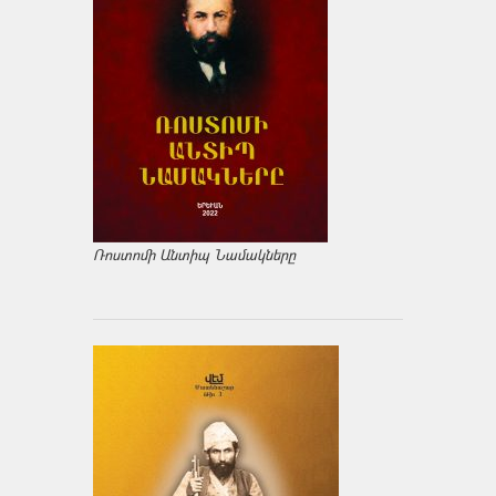
Ռոստոմի Անտիպ Նամակները