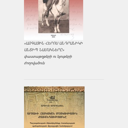
«ԱԶԳԱՅԻՆ ՀԵՐՈՍ ԱՆԴՐԱՆԻԿԻ
ԱՆՏԻՊ ՆԱՄԱԿՆԵՐԸ»
փաստաթղթերի ու նյութերի
ժողովածուն