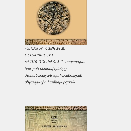
«ԱՐՑԱԽԻ ՀԱՅԿԱԿԱՆ
ՄՇԱԿՈՒԹԱՅԻՆ
ԺԱՌԱՆԳՈՒԹՅՈՒՆԸ․ պաշտպա­
նության մեխանիզմները
ժառանգության պահպանության
միջազ­գային համակարգում»