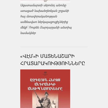
Ազատամարտի սերունդ անունը
ստացած նախաեղեռնյան շրջանի
հայ մտավորականության
ամենավառ ներկայացուցիչներից
մեկի՝ Ռուբեն Զարդարյանի անտիպ
նամակներ
«ՎԷՄ»Ի ՄԱՏԵՆԱՇԱՐԻ
ՀՐԱՏԱՐԱԿՈՒԹՅՈՒՆՆԵՐԸ