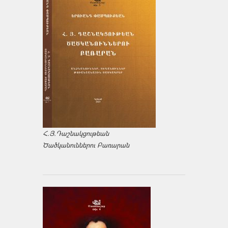
Հ.Յ.Դաշնակցութեան
Ծածկանուններու Բառարան