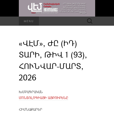
Որոնել՝
MENU
«ՎԷՄ», ԺԸ (ԻԴ)
ՏԱՐԻ, ԹԻՎ 1 (93),
ՀՈՒՆՎԱՐ-ՄԱՐՏ,
2026
ԽՄԲԱԳՐԱԿԱՆ
ՄՈՆՏՈԼՈԳԻԱՅԻ ԱՅԲՈՒԲԵՆԸ
ՀԻՄՆԱՔԱՐԵՐ