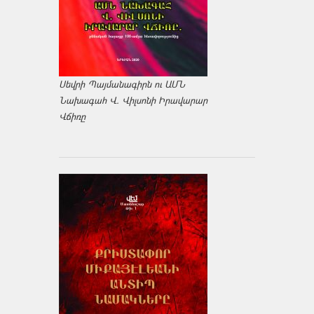
Սեվրի Պայմանագիրն ու ԱՄՆ
Նախագահ Վ. Վիլսոնի Իրավարար
Վճիռը