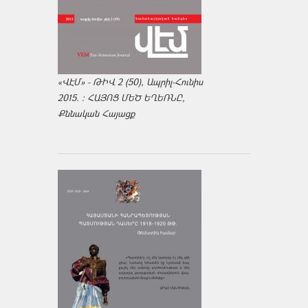
«ՎԷՄ» - ԹԻՎ 2 (50), Ապրիլ-Հունիս
2015. : ՀԱՅՈՑ ՄԵԾ ԵՂԵՌՆԸ,
Քննական Հայացք