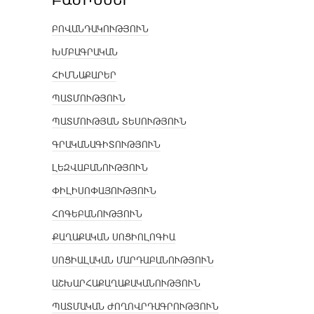
ԲՈՎԱՆԴԱԿՈՒԹՅՈՒՆ
ԽՄԲԱԳՐԱԿԱՆ
ՀԻՄՆԱՔԱՐԵՐ
ՊԱՏՄՈՒԹՅՈՒՆ
ՊԱՏՄՈՒԹՅԱՆ ՏԵՍՈՒԹՅՈՒՆ
ԳՐԱԿԱՆԱԳԻՏՈՒԹՅՈՒՆ
ԼԵԶՎԱԲԱՆՈՒԹՅՈՒՆ
ՓԻԼԻՍՈՓԱՅՈՒԹՅՈՒՆ
ՀՈԳԵԲԱՆՈՒԹՅՈՒՆ
ՔԱՂԱՔԱԿԱՆ ՍՈՑԻՈԼՈԳԻԱ
ՍՈՑԻԱԼԱԿԱՆ ՄԱՐԴԱԲԱՆՈՒԹՅՈՒՆ
ԱՇԽԱՐՀԱՔԱՂԱՔԱԿԱՆՈՒԹՅՈՒՆ
ՊԱՏՄԱԿԱՆ ԺՈՂՈՎՐԴԱԳՐՈՒԹՅՈՒՆ