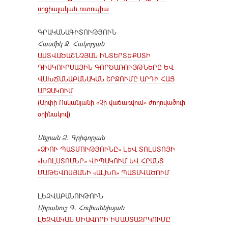
սոցիալական ուտոպիա
ԳՐԱԿԱՆԱԳԻՏՈՒԹՅՈՒՆ
Հասմիկ Ջ. Հակոբյան
ԱՍՏՎԱԾԱՇՆՉՅԱՆ ԻՆՏԵՐՏԵՔՍՏԻ
ԴԻՍԿՈՒՐՍԱՅԻՆ ԳՈՐԾԱՌՈՒՅԹՆԵՐԸ ԵՎ
ՎԱԽՃԱՆԱԲԱՆԱԿԱՆ ՇՐՋՈՒՄԸ ԱՐԴԻ ՀԱՅ
ԱՐՁԱԿՈՒՄ
(Արփի Ոսկանյանի «Չի վաճառվում» ժողովածուի
օրինակով)
Սեյրան Զ․ Գրիգորյան
«ՁԻՈՒ ՊԱՏՄՈՒԹՅՈՒՆԸ» ԼԵՎ ՏՈԼՍՏՈՅԻ
«ԽՈԼՍՏՈՄԵՐ» ՎԻՊԱԿՈՒՄ ԵՎ ՀՐԱՆՏ
ՄԱԹԵՎՈՍՅԱՆԻ «ԱԼԽՈ» ՊԱՏՄՎԱԾՈՒՄ
ԼԵԶՎԱԲԱՆՈՒԹՈՒՆ
Սիրանուշ Գ. Հովհաննիսյան
ԼԵԶՎԱԿԱՆ ՄԻԱՎՈՐԻ ԻՄԱՍՏԱԶՐԿՈՒՄԸ