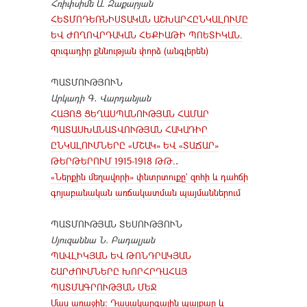
Հռիփսիմե Ա. Զաքարյան
ՀԵՏՄՈԴԵՌՆԻՍՏԱԿԱՆ ԱՇԽԱՐՀԸՆԿԱԼՈՒՄԸ
ԵՎ ԺՈՂՈՎՐԴԱԿԱՆ ՀԵՔԻԱԹԻ ՊՈԵՏԻԿԱՆ.
զուգադիր քննության փորձ (անգլերեն)
ՊԱՏՄՈՒԹՅՈՒՆ
Արկադի Գ․ Վարդանյան
ՀԱՅՈՑ ՑԵՂԱՍՊԱՆՈՒԹՅԱՆ ՀԱՄԱՐ
ՊԱՏԱՍԽԱՆԱՏՎՈՒԹՅԱՆ ՀԱԿԱԴԻՐ
ԸՆԿԱԼՈՒՄՆԵՐԸ «ՄՇԱԿ» ԵՎ «ՏԱՃԱՐ»
ԹԵՐԹԵՐՈՒՄ 1915-1918 ԹԹ.․
«Ներքին մեղավորի» փնտրտուքը` զոհի և դահճի
գոյաբանական առճակատման պայմաններում
ՊԱՏՄՈՒԹՅԱՆ ՏԵՍՈՒԹՅՈՒՆ
Սյուզաննա Ն. Բադալյան
ՊԱՎԼԻԿՅԱՆ ԵՎ ԹՈՆԴՐԱԿՅԱՆ
ՇԱՐԺՈՒՄՆԵՐԸ ԽՈՐՀՐԴԱՀԱՅ
ՊԱՏՄԱԳՐՈՒԹՅԱՆ ՄԵՋ
Մաս առաջին։ Դասակարգային պայքար և