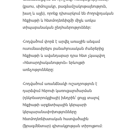
(քաոս, սիմուլյակր, բազմամշակութայնություն,
խաղ և այլն), որոնք դիտարկում են ժողովրդական
հեքիաթի և հետմոդեռնիզմի միջև առկա
տիպաբանական ընդհանրություններ:
Հոդվածում փորձ է արվել առաջին անգամ
ուսումնասիրելու բանահյուսական ժանրերից
հեքիաթի և ավանդաբար դրա հետ չկապվող
«հետարդիականություն» երևույթի
առնչությունները:
Հոդվածում առանձնակի ուշադրություն է
դարձվում հերոսի կառուցալուծարման
(դեկոնստրուկցիայի) խնդրին՝ ցույց տալով
հեքիաթի արքետիպային կերպարի
կերպարանափոխությունները
հետմոդեռնիստական հատվածային
(ֆրագմենտար) գիտակցության տիրույթում: