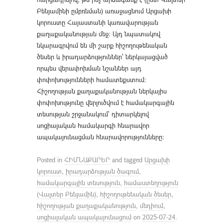
Բենյամինի ըմբռնման) առաջացնում Արցախի
կորուստը Հայաստանի կառավարության
քաղաքականության մեջ։ Այդ նպատակով
նկարագրվում են մի շարք հիշողութենական
ծեսեր և իրադարձություններ՝ ներկայացված
որպես վերափոխման նշաններ այդ
փոփոխությունների համատեքստում։
Հիշողության քաղաքականության ներկայիս
փոփոխությունը վերլուծվում է համակարգային
տեսության շրջանակում՝ դիտարկելով
սոցիալական համակարգի հնարավոր
ապակայունացման հնարավորությունները։
Posted in
ՀԻՄՆԱՔԱՐԵՐ
and tagged
Արցախի
կորուստ
,
իրադարձության ծագում
,
համակարգային տեսություն
,
համաստեղություն
(Վալտեր Բենյամին)
,
հիշողութենական ծեսեր
,
հիշողության քաղաքականություն
,
մեդիում
,
սոցիալական ապակայունացում
on
2025-07-24
.