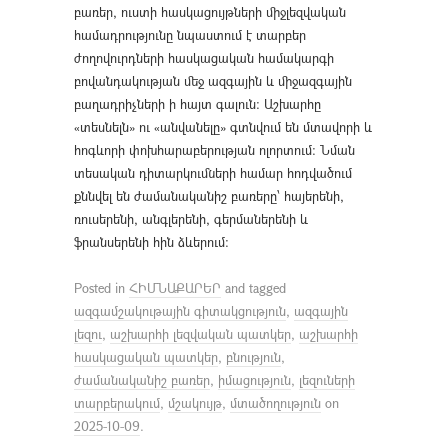
բառեր, ուստի հասկացույթների միջլեզվական
համադրությունը նպաստում է տարբեր
ժողովուրդների հասկացական համակարգի
բովանդակության մեջ ազգային և միջազգային
բաղադրիչների ի հայտ գալուն: Աշխարհը
«տեսնելն» ու «անվանելը» գտնվում են մտավորի և
հոգևորի փոխհարաբերության ոլորտում։ Նման
տեսական դիտարկումների համար հոդվածում
քննվել են ժամանականիշ բառերը՝ հայերենի,
ռուսերենի, անգլերենի, գերմաներենի և
ֆրանսերենի հին ձևերում։
Posted in
ՀԻՄՆԱՔԱՐԵՐ
and tagged
ազգամշակութային գիտակցություն
,
ազգային
լեզու
,
աշխարհի լեզվական պատկեր
,
աշխարհի
հասկացական պատկեր
,
բնություն
,
ժամանականիշ բառեր
,
իմացություն
,
լեզուների
տարբերակում
,
մշակույթ
,
մտածողություն
on
2025-10-09
.