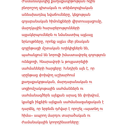
Ժամանակակից քաղաքակրթության ոգին
բնորոշող գիտական ու տեխնոլոգիական
աննախադեպ նվաճումները, կեցության
գոյաբանական հիմունքների վիրտուալացումը,
մարդկային հարաբերությունների
այլակերպումներն ու նմանատիպ այլևայլ
երևույթները, որոնք այլևս մեր բնական
գոյընթացի մշտական ուղեկիցներն են,
պահանջում են նորովի իմաստավորել գոյություն
ունեցողի, հնարավորի և թույլատրելիի
սահմանների հարցերը։ Խնդիրն այն է, որ
սրընթաց փոխվող աշխարհում
քաղաքակրթական, մարդաբանական ու
սոցիոմշակութային սահմաններն ու
սահմանագծերն այնքան արագ են փոխվում,
կյանքն ինքնին այնքան սահմանազանցական է
դարձել, որ երբեմն դժվար է որոշել «այստեղ ու
հիմա» ապրող մարդու տարածական ու
ժամանակային կոորդինատները։