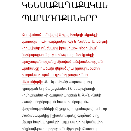
ԿԵՆՍԱՔԱՂԱՔԱԿԱՆ
ՊԱՐԱԴՈՔՍՆԵՐԸ
Հոդվածում հենվելով Միշել Ֆուկոյի «կյանքի
կառավարում» հայեցակարգի և Հաննա Արենդտի
«իրավունք ունենալու իրավունք» թեզի վրա՝
ներկայացվում է, թե ինչպես է մեր կյանքի
պաշտպանությանը միտված անվտանգության
պահանջը հաճախ վերածվում իրավունքների
բացակայության և դրանց բացառման
մեխանիզմի։
Ջ. Ագամբենի «արտակարգ
դրության նորմալացման», Ռ. Էսպոզիտոյի
«իմունիտետ»-ի գաղափարների և Բ.-Չ. Հանի
«թափանցիկության հասարակության»
վերլուծությունների միջոցով բացահայտվում է, որ
ժամանակակից իշխանությունը գործում է ոչ
միայն հարկադրանքի, այլև վախի ու կամավոր
ինքնավերահսկողության միջոցով։ Հատուկ