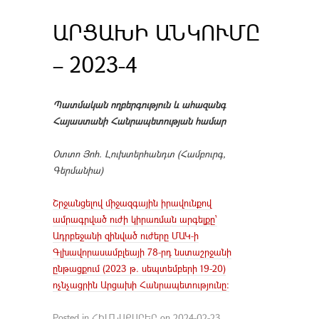
ԱՐՑԱԽԻ ԱՆԿՈՒՄԸ
– 2023-4
Պատմական ողբերգություն և ահազանգ
Հայաստանի Հանրապետության համար
Օտտո Յոհ. Լուխտերհանդտ (Համբուրգ,
Գերմանիա)
Շրջանցելով միջազգային իրավունքով
ամրագրված ուժի կիրառման արգելքը՝
Ադրբեջանի զինված ուժերը ՄԱԿ-ի
Գլխավորասամբլեայի 78-րդ նստաշրջանի
ընթացքում (2023 թ. սեպտեմբերի 19-20)
ոչնչացրին Արցախի Հանրապետությունը:
Posted in
ՀԻՄՆԱՔԱՐԵՐ
on
2024-02-23
.