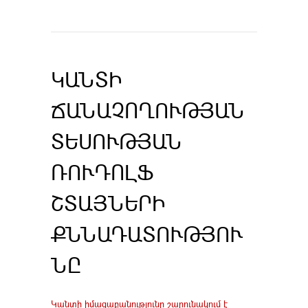
ԿԱՆՏԻ
ՃԱՆԱՉՈՂՈՒԹՅԱՆ
ՏԵՍՈՒԹՅԱՆ
ՌՈՒԴՈԼՖ
ՇՏԱՅՆԵՐԻ
ՔՆՆԱԴԱՏՈՒԹՅՈՒ
ՆԸ
Կանտի իմացաբանությունը շարունակում է