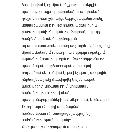
ձևավորվում է ոչ միայն ինքնության ներքին
պահանջից, այլև կայսերական և արդիական
դաշտերի հետ շփումից։ Ազգայնականությունը
մեկնաբանվում է ոչ թե որպես ազգայինի և
քաղաքականի բնական համընկնում, այլ այդ
համընկնման անհնարինության
արտահայտություն, որտեղ ազգային ինքնությունը
միաժամանակ և՛ դիմադրում է կայսրությանը, և՛
յուրացնում նրա հայացքն ու մեթոդները։ Հայոց
պատմական փորձառության օրինակով
հոդվածում վերլուծվում է, թե ինչպես է ազգային
ինքնաընկալումը ձևավորվել կայսերական
բազմաշերտ միջավայրում՝ կրոնական,
համայնքային և իրավական
պատկանելությունների խաչմերուկում, և ինչպես է
19-րդ դարում՝ արդիականացման
համատեքստում, առաջացել ազգայինը
սահմանելու հրամայականը։
Հետգաղութատիրության տեսության