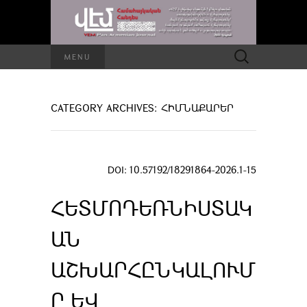
Որոնել՝
MENU
CATEGORY ARCHIVES: ՀԻՄՆԱՔԱՐԵՐ
DOI: 10.57192/18291864-2026.1-15
ՀԵՏՄՈԴԵՌՆԻՍՏԱԿ
ԱՆ
ԱՇԽԱՐՀԸՆԿԱԼՈՒՄ
Ը ԵՎ