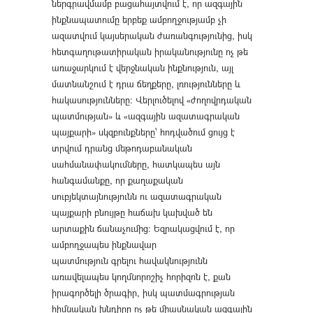
ներգրավմամբ բացահայտվում է, որ ազգային
ինքնապատումը երբեք ամբողջությամբ չի
ազատվում կայսերական ժառանգությունից, իսկ
հետգաղութատիրական իրականությունը ոչ թե
առաջարկում է վերջնական ինքնություն, այլ
մատնանշում է դրա ճեղքերը, լռությունները և
հակասությունները։ Վերլուծելով «ժողովրդական
պատմության» և «ազգային ազատագրական
պայքարի» սկզբունքները՝ հոդվածում ցույց է
տրվում դրանց մեթոդաբանական
սահմանափակումները, հատկապես այն
հանգամանքը, որ քաղաքական
սուբյեկտայնությունն ու ազատագրական
պայքարի բնույթը հաճախ կախված են
արտաքին ճանաչումից։ Եզրակացվում է, որ
ամբողջապես ինքնավար
պատմություն գրելու հավակնությունն
առավելապես կողմնորոշիչ հորիզոն է, քան
իրագործելի ծրագիր, իսկ պատմագրության
հիմնական խնդիրը ոչ թե միասնական ազգային