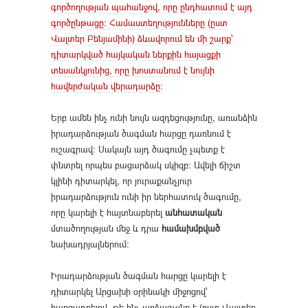
գործողության պահանջով, որը ընդհատում է այդ
գործընթացը։ Համաստեղությունները (ըստ
Վալտեր Բենյամինի) ձևավորում են մի շարք՝
դիտարկված հայկական ներքին հայացքի
տեսանկյունից, որը խոստանում է նույնի
հավերժական վերադարձը։
Երբ ամեն ինչ ունի նույն ազդեցությունը, առանձին
իրադարձության ծագման հարցը դառնում է
ուշագրավ։ Սակայն այդ ծագումը չպետք է
փնտրել որպես բացարձակ սկիզբ։ Ավելի ճիշտ
կլինի դիտարկել, որ յուրաքանչյուր
իրադարձություն ունի իր ներհատուկ ծագումը,
որը կարելի է հայտնաբերել
անհատական
մտածողության մեջ և դրա
համախմբված
նախադրյալներում։
Իրադարձության ծագման հարցը կարելի է
դիտարկել Արցախի օրինակի միջոցով՝
հարցադրելով, թե ինչ արձագանք է (ըստ Վալտեր