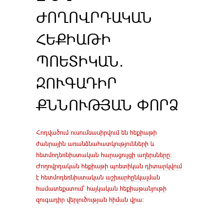
ԺՈՂՈՎՐԴԱԿԱՆ
ՀԵՔԻԱԹԻ
ՊՈԵՏԻԿԱՆ.
ԶՈՒԳԱԴԻՐ
ՔՆՆՈՒԹՅԱՆ ՓՈՐՁ
Հոդվածում ուսումնասիրվում են հեքիաթի
ժանրային առանձնահատկությունների և
հետմոդեռնիստական հարացույցի աղերսները:
Ժողովրդական հեքիաթի պոետիկան դիտարկվում
է հետմոդեռնիստական աշխարհընկալման
համատեքստում՝ հայկական հեքիաթանյութի
զուգադիր վերլուծության հիման վրա: