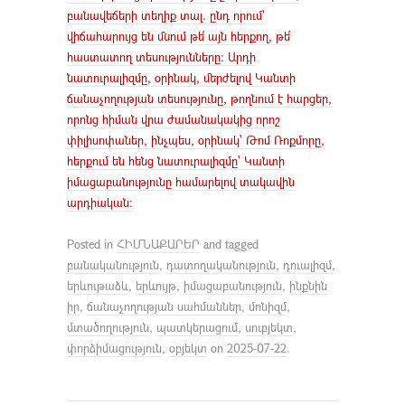
բանավեճերի տեղիք տալ. ընդ որում՝
վիճահարույց են մնում թե՛ այն հերքող, թե՛
հաստատող տեսությունները: Արդի
նատուրալիզմը, օրինակ, մերժելով Կանտի
ճանաչողության տեսությունը, թողնում է հարցեր,
որոնց հիման վրա ժամանակակից որոշ
փիլիսոփաներ, ինչպես, օրինակ՝ Թոմ Ռոքմորը,
հերքում են հենց նատուրալիզմը՝ Կանտի
իմացաբանությունը համարելով տակավին
արդիական:
Posted in
ՀԻՄՆԱՔԱՐԵՐ
and tagged
բանականություն
,
դատողականություն
,
դուալիզմ
,
երևութաձև
,
երևույթ
,
իմացաբանություն
,
ինքնին
իր
,
ճանաչողության սահմաններ
,
մոնիզմ
,
մտածողություն
,
պատկերացում
,
սուբյեկտ
,
փորձիմացություն
,
օբյեկտ
on
2025-07-22
.