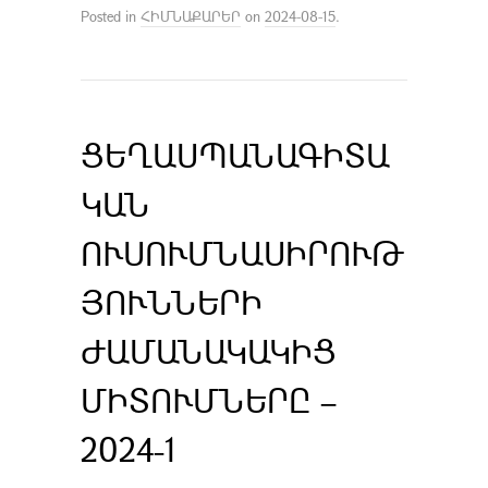
Posted in
ՀԻՄՆԱՔԱՐԵՐ
on
2024-08-15
.
ՑԵՂԱՍՊԱՆԱԳԻՏԱ
ԿԱՆ
ՈՒՍՈՒՄՆԱՍԻՐՈՒԹ
ՅՈՒՆՆԵՐԻ
ԺԱՄԱՆԱԿԱԿԻՑ
ՄԻՏՈՒՄՆԵՐԸ –
2024-1