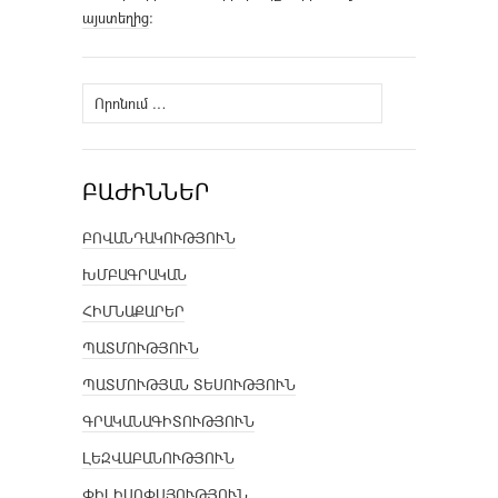
այստեղից
։
Որոնել՝
ԲԱԺԻՆՆԵՐ
ԲՈՎԱՆԴԱԿՈՒԹՅՈՒՆ
ԽՄԲԱԳՐԱԿԱՆ
ՀԻՄՆԱՔԱՐԵՐ
ՊԱՏՄՈՒԹՅՈՒՆ
ՊԱՏՄՈՒԹՅԱՆ ՏԵՍՈՒԹՅՈՒՆ
ԳՐԱԿԱՆԱԳԻՏՈՒԹՅՈՒՆ
ԼԵԶՎԱԲԱՆՈՒԹՅՈՒՆ
ՓԻԼԻՍՈՓԱՅՈՒԹՅՈՒՆ