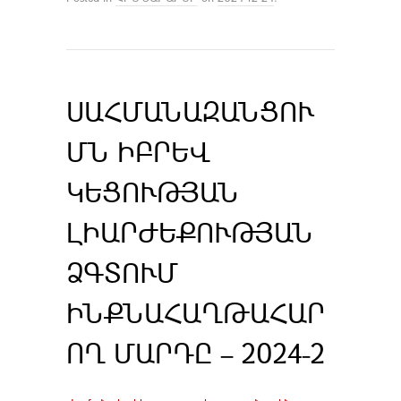
ՍԱՀՄԱՆԱԶԱՆՑՈՒ
ՄՆ ԻԲՐԵՎ
ԿԵՑՈՒԹՅԱՆ
ԼԻԱՐԺԵՔՈՒԹՅԱՆ
ՁԳՏՈՒՄ
ԻՆՔՆԱՀԱՂԹԱՀԱՐ
ՈՂ ՄԱՐԴԸ – 2024-2