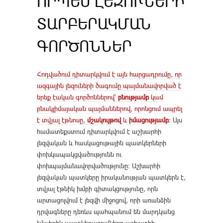
ՈՐՊԵՍ ԼԵԶՈՒՆԵՐԻ
ՏԱՐԲԵՐԱԿՄԱՆ
ԳՈՐԾՈՆՆԵՐ
Հոդվածում դիտարկվում է այն հարցադրումը, որ
ազգային լեզուների ծագումը պայմանավորված է
երեք էական գործոններով՝
բնությամբ
կամ
բնակլիմայական պայմաններով, որոնցում ապրել
է տվյալ էթնոսը,
մշակույթով
և
իմացությամբ
:
Այս
համատեքստում դիտարկվում է աշխարհի
լեզվական և հասկացութային պատկերների
փոխկապակցվածությունն ու
փոխպայմանավորվածությունը: Աշխարհի
լեզվական պատկերը իրականության պատկերն է,
տվյալ էթնիկ խմբի գիտակցությունը, որն
արտացոլվում է լեզվի միջոցով, որի առանձին
դրվագները դեռևս պահպանում են մարդկանց
էմպիրիկ պատկերացումները աշխարհի