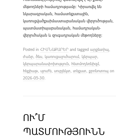
մեթոդների համադրությամբ: Կիրառվել են
նկարագրական, համատեքստային,
կառուցվածքաիմաստաբանական վերլուծության,
պատմատիպաբանական, համադրական-
վերլուծական և զուգադրական մեթոդները:
Posted in
ՀԻՄՆԱՔԱՐԵՐ
and tagged
արքետիպ
,
ժանր
,
ծես
,
կառուցալուծարում
,
կերպար
,
կերպարանափոխություն
,
հետմոդեռնիզմ
,
հեքիաթ
,
սյուժե
,
սուբյեկտ
,
տեքստ
,
քրոնոտոպ
on
2026-05-30
.
ՈՒ՞Մ
ՊԱՏՄՈՒԹՅՈՒՆՆ