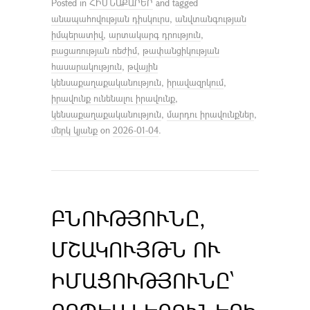
Posted in
ՀԻՄՆԱՔԱՐԵՐ
and tagged
անապահովության դիսկուրս
,
անվտանգության
իմպերատիվ
,
արտակարգ դրություն
,
բացառության ռեժիմ
,
թափանցիկության
հասարակություն
,
թվային
կենսաքաղաքականություն
,
իրավազրկում
,
իրավունք ունենալու իրավունք
,
կենսաքաղաքականություն
,
մարդու իրավունքներ
,
մերկ կյանք
on
2026-01-04
.
ԲՆՈՒԹՅՈՒՆԸ,
ՄՇԱԿՈՒՅԹՆ ՈՒ
ԻՄԱՑՈՒԹՅՈՒՆԸ՝