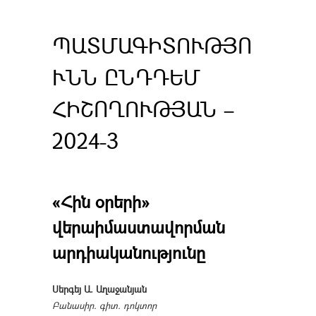
ՊԱՏՄԱԳԻՏՈՒԹՅՈ
ՒՆՆ ԸՆԴԴԵՄ
ՀԻՇՈՂՈՒԹՅԱՆ –
2024-3
«Հին օրերի»
վերաիմաստավորման
արդիականությունը
Սերգեյ Ա. Աղաջանյան
Բանասիր. գիտ. դոկտոր