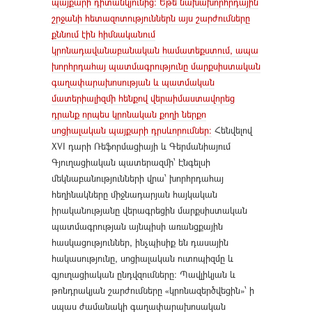
պայքարի դիտանկյունից։ Եթե նախախորհրդային
շրջանի հետազոտություններն այս շարժումները
քննում էին հիմնականում
կրոնադավանաբանական համատեքստում, ապա
խորհրդահայ պատմագրությունը մարքսիստական
գաղափարախոսության և պատմական
մատերիալիզմի հենքով վերաիմաստավորեց
դրանք որպես կրոնական քողի ներքո
սոցիալական պայքարի դրսևորումներ։
Հենվելով
XVI դարի Ռեֆորմացիայի և Գերմանիայում
Գյուղացիական պատերազմի՝ Էնգելսի
մեկնաբանությունների վրա՝ խորհրդահայ
հեղինակները միջնադարյան հայկական
իրականությանը վերագրեցին մարքսիստական
պատմագրության այնպիսի առանցքային
հասկացություններ, ինչպիսիք են դասային
հակասությունը, սոցիալական ուտոպիզմը և
գյուղացիական ընդվզումները։ Պավլիկյան և
թոնդրակյան շարժումները «կրոնազերծվեցին»՝ ի
սպաս ժամանակի գաղափարախոսական