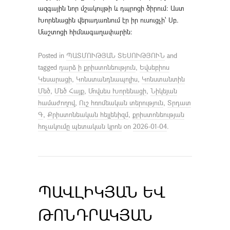
ազգային նոր մշակույթի և դպրոցի ծիրում։ Աստ
Խորենացին վերադառնում էր իր ուսուցչի՝ Սբ.
Մաշտոցի հիմնագաղափարին։
Posted in
ՊԱՏՄՈՒԹՅԱՆ ՏԵՍՈՒԹՅՈՒՆ
and
tagged
դարձ ի քրիստոնեություն
,
Եվսեբիոս
Կեսարացի
,
Կոնստանդնապոլիս
,
Կոնստանտին
Մեծ
,
Մեծ Հայք
,
Մովսես Խորենացի
,
Նիկեյան
համաժողով
,
Ուշ հռոմեական տերություն
,
Տրդատ
Գ
,
Քրիստոնեական հելլենիզմ
,
քրիստոնեության
հռչակումը պետական կրոն
on
2026-01-04
.
ՊԱՎԼԻԿՅԱՆ ԵՎ
ԹՈՆԴՐԱԿՅԱՆ