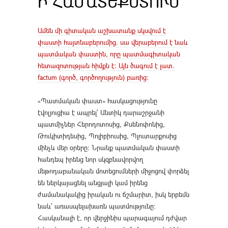
Ի ՀԱՄԱՏԵՔՍՏՈՒՄ
Ամեն մի գիտական աշխատանք սկսվում է
փաստի հայտնաբերումից. սա վերաբերում է նաև
պատմական փաստին, որը պատմագիտական
հետազոտության հիմքն է։ Այն ծագում է լատ.
factum (գործ, գործողություն) բառից:
«Պատմական փաստ» հասկացությունը
էվոլյուցիա է ապրել՝ Անտիկ դարաշրջանի
պատմիչներ Հերոդոտոսից, Քսենոփոնից,
Թուկիտիդեսից, Պոլիբիուսից, Պլուտարքոսից
մինչև մեր օրերը: Նրանք պատմական փաստի
հանդեպ իրենց նոր սկզբնավորվող
մեթոդաբանական մոտեցումների միջոցով փորձել
են ներկայացնել անցյալի կամ իրենց
ժամանակակից իրական ու ճշմարիտ, իսկ երբեմն
նաև՝ առասպելախառն պատմությունը:
Հասկանալի է, որ վերջինիս պարագայում դժվար