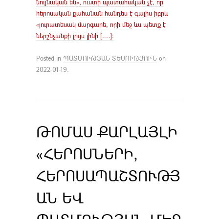
նույնական են», ուստի պատահական չէ, որ
հերոսական քահանան հանդես է գալիս իբրև
«յուրատեսակ մարգարե, որի մեջ ևս պետք է
ներշնչանքի լույս լինի [.…]։
Posted in
ՊԱՏՄՈՒԹՅԱՆ ՏԵՍՈՒԹՅՈՒՆ
on
2022-01-19
.
ԹՈՄԱՍ ՔԱՐԼԱՅԼԻ
«ՀԵՐՈՍՆԵՐԻ,
ՀԵՐՈՍԱՊԱՇՏՈՒԹՅ
ԱՆ ԵՎ