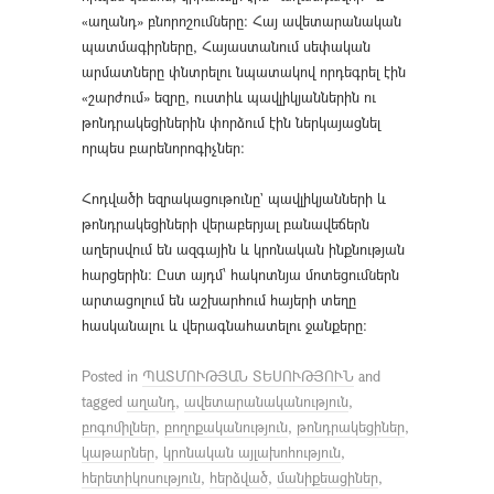
«աղանդ» բնորոշումները։ Հայ ավետարանական
պատմագիրները, Հայաստանում սեփական
արմատները փնտրելու նպատակով որդեգրել էին
«շարժում» եզրը, ուստիև պավլիկյաններին ու
թոնդրակեցիներին փորձում էին ներկայացնել
որպես բարենորոգիչներ։
Հոդվածի եզրակացութունը` պավլիկյանների և
թոնդրակեցիների վերաբերյալ բանավեճերն
աղերսվում են ազգային և կրոնական ինքնության
հարցերին։ Ըստ այդմ՝ հակոտնյա մոտեցումներն
արտացոլում են աշխարհում հայերի տեղը
հասկանալու և վերագնահատելու ջանքերը։
Posted in
ՊԱՏՄՈՒԹՅԱՆ ՏԵՍՈՒԹՅՈՒՆ
and
tagged
աղանդ
,
ավետարանականություն
,
բոգոմիլներ
,
բողոքականություն
,
թոնդրակեցիներ
,
կաթարներ
,
կրոնական այլախոհություն
,
հերետիկոսություն
,
հերձված
,
մանիքեացիներ
,