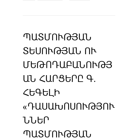
ՊԱՏՄՈՒԹՅԱՆ
ՏԵՍՈՒԹՅԱՆ ՈՒ
ՄԵԹՈԴԱԲԱՆՈՒԹՅ
ԱՆ ՀԱՐՑԵՐԸ Գ.
ՀԵԳԵԼԻ
«ԴԱՍԱԽՈՍՈՒԹՅՈՒ
ՆՆԵՐ
ՊԱՏՄՈՒԹՅԱՆ