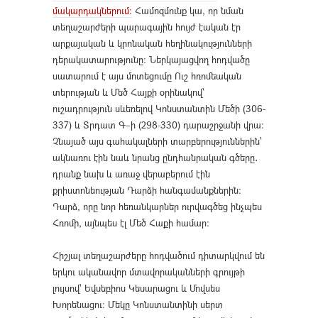
մակարդակներում։
Համոզմունք կա, որ նման
տեղաշարժերի պարագային հույժ էական էր
արքայական և կրոնական հեղինակությունների
դերակատարությունը։ Ներկայացվող հոդվածը
սատարում է այս մոտեցումը Ուշ հռոմեական
տերության և Մեծ Հայքի օրինակով՝
ուշադրություն սևեռելով Կոնստանտին Մեծի (306-
337) և Տրդատ Գ–ի (298-330) դարաշրջանի վրա։
Չնայած այս գահակալների տարբերություններին՝
ակնառու էին նաև նրանց ընդհանրական գծերը․
դրանք նախ և առաջ վերաբերում էին
քրիստոնեության Դարձի հանգամանքներին։
Դարձ, որը նոր հեռանկարներ ուրվագծեց ինչպես
Հռոմի, այնպես էլ Մեծ Հաքի համար։
Հիշյալ տեղաշարժերը հոդվածում դիտարկվում են
երկու ականավոր մտավորականների գրույթի
լույսով՝ Եվսեբիոս Կեսարացու և Մովսես
Խորենացու։ Մեկը Կոնստանտինի սերտ