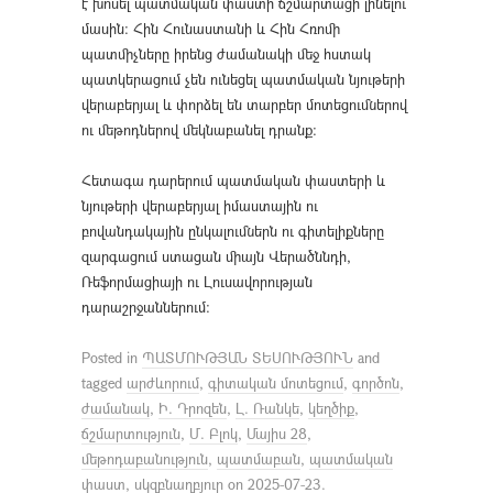
է խոսել պատմական փաստի ճշմարտացի լինելու
մասին: Հին Հունաստանի և Հին Հռոմի
պատմիչները իրենց ժամանակի մեջ հստակ
պատկերացում չեն ունեցել պատմական նյութերի
վերաբերյալ և փորձել են տարբեր մոտեցումներով
ու մեթոդներով մեկնաբանել դրանք:
Հետագա դարերում պատմական փաստերի և
նյութերի վերաբերյալ իմաստային ու
բովանդակային ընկալումներն ու գիտելիքները
զարգացում ստացան միայն Վերածննդի,
Ռեֆորմացիայի ու Լուսավորության
դարաշրջաններում:
Posted in
ՊԱՏՄՈՒԹՅԱՆ ՏԵՍՈՒԹՅՈՒՆ
and
tagged
արժևորում
,
գիտական մոտեցում
,
գործոն
,
ժամանակ
,
Ի. Դրոզեն
,
Լ. Ռանկե
,
կեղծիք
,
ճշմարտություն
,
Մ. Բլոկ
,
Մայիս 28
,
մեթոդաբանություն
,
պատմաբան
,
պատմական
փաստ
,
սկզբնաղբյուր
on
2025-07-23
.