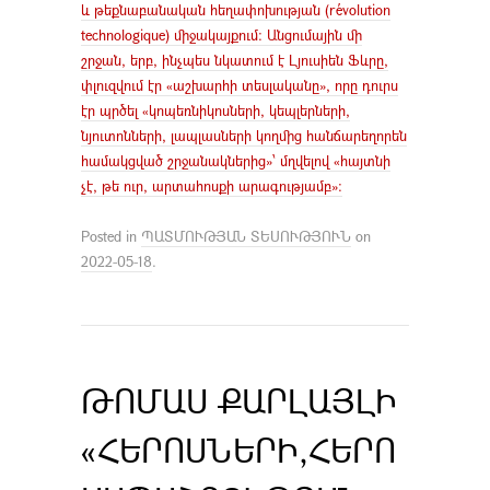
և թեքնաբանական հեղափոխության (révolution
technologique) միջակայքում։ Անցումային մի
շրջան, երբ, ինչպես նկատում է Լյուսիեն Ֆևրը,
փլուզվում էր «աշխարհի տեսլականը», որը դուրս
էր պրծել «կոպեռնիկոսների, կեպլերների,
նյուտոնների, լապլասների կողմից հանճարեղորեն
համակցված շրջանակներից»՝ մղվելով «հայտնի
չէ, թե ուր, արտահոսքի արագությամբ»:
Posted in
ՊԱՏՄՈՒԹՅԱՆ ՏԵՍՈՒԹՅՈՒՆ
on
2022-05-18
.
ԹՈՄԱՍ ՔԱՐԼԱՅԼԻ
«ՀԵՐՈՍՆԵՐԻ,ՀԵՐՈ