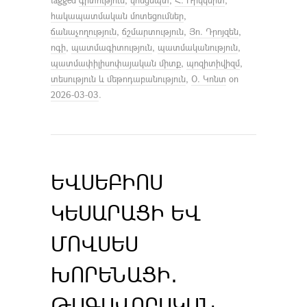
հակապատմական մոտեցումներ
,
ճանաչողություն
,
ճշմարտություն
,
Յո. Դրոյզեն
,
ոգի
,
պատմագիտություն
,
պատմականություն
,
պատմափիլիսոփայական միտք
,
պոզիտիվիզմ
,
տեսություն և մեթոդաբանություն
,
Օ. Կոնտ
on
2026-03-03
.
ԵՎՍԵԲԻՈՍ
ԿԵՍԱՐԱՑԻ ԵՎ
ՄՈՎՍԵՍ
ԽՈՐԵՆԱՑԻ․
ԹԱԳԱՎՈՐԱԿԱՆ