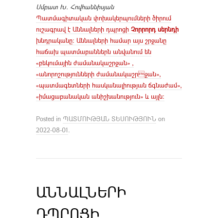
Սմբատ Խ. Հովհաննիսյան
Պատմագիտական փոխակերպումների ծիրում
ուշագրավ է Աննալների դպրոցի
Չորրորդ սերնդի
խնդրականը։ Աննալների համար այս շրջանը
հաճախ պատմաբաններն անվանում են
«բեկումային ժամանակաշրջան» ,
«անորոշությունների ժամանակաշրջան»,
«պատմագետների հասկանալիության ճգնաժամ»,
«իմացաբանական անիշխանություն» և այլն:
Posted in
ՊԱՏՄՈՒԹՅԱՆ ՏԵՍՈՒԹՅՈՒՆ
on
2022-08-01
.
ԱՆՆԱԼՆԵՐԻ
ԴՊՐՈՑԻ