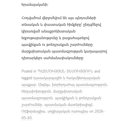
հրամայականի։
Հոդվածում վերլուծվում են այս պնդումների
տեսական և փաստական հիմքերը՝ ընդգծելով
կիրառված անաքրոնիստական
եզրութաբանությունը և բացահայտելով
պավլիկյան ու թոնդրակյան շարժումները
մարքսիստական պատմագրության կաղապարով
դիտարկելու սահմանափակումները։
Posted in
ՊԱՏՄՈՒԹՅԱՆ ՏԵՍՈՒԹՅՈՒՆ
and
tagged
դասակարգային և հակաֆեոդալական
պայքար
,
Էնգելս
,
խորհրդահայ պատմագրություն
,
հեղափոխություն
,
մարքսիստական
պատմագրություն
,
պավլիկյան և թոնդրակյան
շարժումներ
,
պատմական մատերիալիզմ
,
Ռեֆորմացիա
,
սոցիալական ուտոպիա
on
2026-
05-30
.