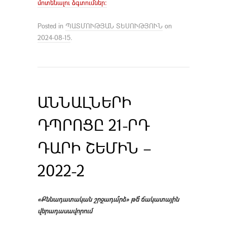
մոտենալու ձգտումներ:
Posted in
ՊԱՏՄՈՒԹՅԱՆ ՏԵՍՈՒԹՅՈՒՆ
on
2024-08-15
.
ԱՆՆԱԼՆԵՐԻ
ԴՊՐՈՑԸ 21-ՐԴ
ԴԱՐԻ ՇԵՄԻՆ –
2022-2
«Քննադատական շրջադա՞րձ» թե՞ ճակատային
վերադասավորում