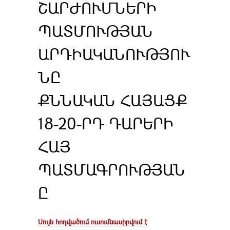
ՇԱՐԺՈՒՄՆԵՐԻ
ՊԱՏՄՈՒԹՅԱՆ
ԱՐԴԻԱԿԱՆՈՒԹՅՈՒ
ՆԸ
ՔՆՆԱԿԱՆ ՀԱՅԱՑՔ
18-20-ՐԴ ԴԱՐԵՐԻ
ՀԱՅ
ՊԱՏՄԱԳՐՈՒԹՅԱՆ
Ը
Սույն հոդվածում ուսումնասիրվում է