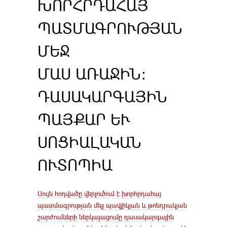
ԽՈՐՀՐԴԱՀԱՅ
ՊԱՏՄԱԳՐՈՒԹՅԱՆ
ՄԵՋ
ՄԱՍ ԱՌԱՋԻՆ։
ԴԱՍԱԿԱՐԳԱՅԻՆ
ՊԱՅՔԱՐ ԵՒ Ս
ՈՑԻԱԼԱԿԱՆ Ո
ՒՏՈՊԻԱ
Սույն հոդվածը վերլուծում է խորհրդահայ
պատմագրության մեջ պավլիկյան և թոնդրակյան
շարժումների ներկայացումը դասակարգային