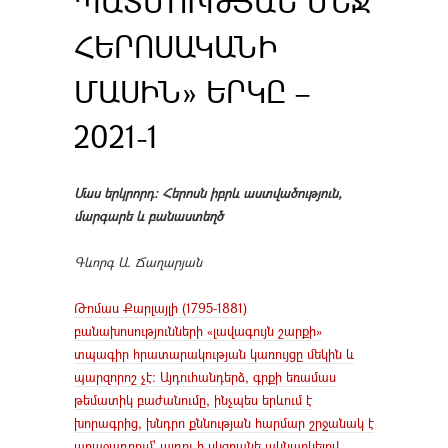
ՊԱՏՄՈՒԹՅԱՆ ՄԵՋ
ՀԵՐՈՍԱԿԱՆԻ
ՄԱՍԻՆ» ԵՐԿԸ –
2021-1
Մաս երկրորդ։ Հերոսն իբրև աստվածություն,
մարգարե և բանաստեղծ
Գևորգ Ա
.
Ճաղարյան
Թոմաս Քարլայլի (1795-1881)
բանախոսությունների «լավագույն շարքի»
տպագիր հրատարակության կառույցը մեկին և
պարզորոշ չէ։ Այդուհանդերձ, գրքի եռամաս
թեմատիկ բաժանումը, ինչպես երևում է
խորագրից, խնդրո քննության հարմար շրջանակ է
առաջադրում՝ այդու ի սկզբանե ակնարկելով