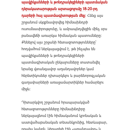
պավլիկյանների և թոնդրակեցիների պատմական
դերակատարության արտացոլումը 18-20-րդ
դարերի հայ պատմագիտության մեջ։
Հենց այս
շրջանում սկզբնավորվեց հիմնախնդրի
ուսումնասիրությունը, և ամրապնդվեցին մինչ օրս
բանավեճի առարկա հիմնական պատումները։
Քննելով այս շրջանի հետազոտությունները՝
հոդվածում ներկայացվում է, թե ինչպես են
պավլիկյանների և թոնդրակեցիների
պատմագիտական ընկալումները տատանվել
նրանց վտանգավոր աղանդավորներ կամ
հերետիկոսներ դիտարկելու և բարենորոգչական
գաղափարների առաջամարտիկներ համարելու
միջև։
Դիտարկվող շրջանում հրապարակված
հետազոտությունները հիմնախնդիրը
ներկայացնում էին հիմնականում կրոնական և
աստվածաբանական տեսանկյունից, հետևաբար,
որպես կանոն, կիրառելի էին «աղանդավոր» և