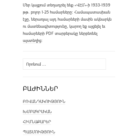
Մեր կայքում տեղադրել ենք «ՎԷՄ»-ի 1933-1939
թթ. բոլոր 1-25 համարները։ Համապատասխան
էջը, ներառյալ այդ համարների մասին ակնարկն
ու մատենագիտությունը, կարող եք այցելել եւ
համարների PDF տարբերակը ներբեռնել
այստեղից
։
Որոնել՝
ԲԱԺԻՆՆԵՐ
ԲՈՎԱՆԴԱԿՈՒԹՅՈՒՆ
ԽՄԲԱԳՐԱԿԱՆ
ՀԻՄՆԱՔԱՐԵՐ
ՊԱՏՄՈՒԹՅՈՒՆ