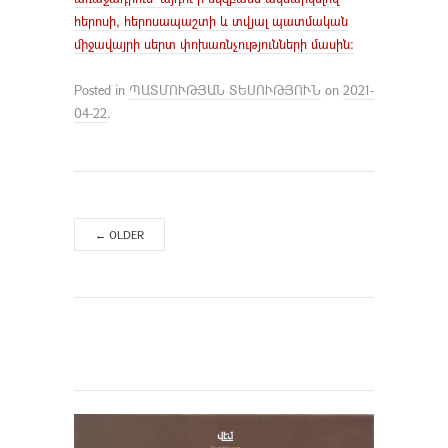
հերոսի, հերոսապաշտի և տվյալ պատմական
միջավայրի սերտ փոխառնչությունների մասին։
Posted in
ՊԱՏՄՈՒԹՅԱՆ ՏԵՍՈՒԹՅՈՒՆ
on
2021-
04-22
.
←
OLDER