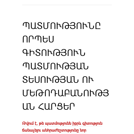
ՊԱՏՄՈՒԹՅՈՒՆԸ
ՈՐՊԵՍ
ԳԻՏՈՒԹՅՈՒՆ
ՊԱՏՄՈՒԹՅԱՆ
ՏԵՍՈՒԹՅԱՆ ՈՒ
ՄԵԹՈԴԱԲԱՆՈՒԹՅ
ԱՆ ՀԱՐՑԵՐ
Թվում է, թե պատմությունն իբրև գիտություն
ճանաչելու ան
հրաժեշտությունը նոր