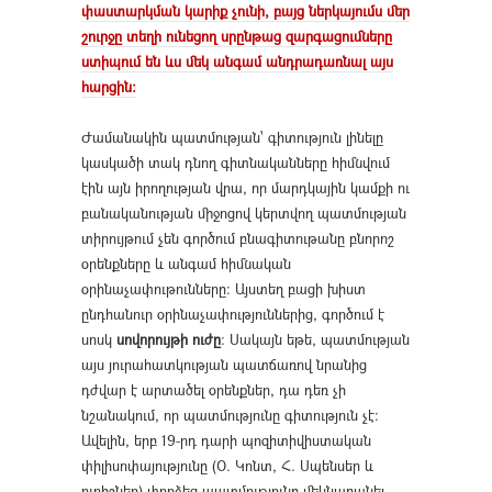
փաստարկման կարիք չունի, բայց ներկա
յումս մեր
շուրջը տեղի ունեցող սրընթաց զարգացումները
ստի
պում են ևս մեկ անգամ անդրադառնալ այս
հարցին։
Ժամանակին պատմության՝ գիտություն լինելը
կասկածի տակ դնող գիտնականները հիմնվում
էին այն իրողության վրա, որ մարդկային կամքի ու
բանականության միջոցով կերտվող պատմության
տիրույթում չեն գործում բնագիտութանը բնորոշ
օրենքները և անգամ հիմնական
օրինաչափութունները։ Այստեղ բացի խիստ
ընդհանուր օրինաչափություններից, գործում է
սոսկ
սովորույթի ուժը
: Սակայն եթե, պատմության
այս յուրահատկության պատճառով նրանից
դժվար է արտածել օրենքներ, դա դեռ չի
նշանակում, որ պատմությունը գիտություն չէ:
Ավելին, երբ 19-րդ դարի պոզիտիվիստական
փիլիսոփայությունը (Օ. Կոնտ, Հ. Սպենսեր և
ուրիշներ) փորձեց պատմությունը մեկնաբանել