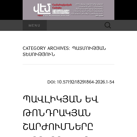
Որոնել՝
MENU
CATEGORY ARCHIVES: ՊԱՏՄՈՒԹՅԱՆ
ՏԵՍՈՒԹՅՈՒՆ
DOI: 10.57192/18291864-2026.1-54
ՊԱՎԼԻԿՅԱՆ ԵՎ
ԹՈՆԴՐԱԿՅԱՆ
ՇԱՐԺՈՒՄՆԵՐԸ