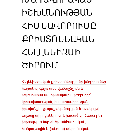
ԻՇԽԱՆՈՒԹՅԱՆ
ՀԻՄՆԱՎՈՐՈՒՄԸ
ՔՐԻՍՏՈՆԵԱԿԱՆ
ՀԵԼԼԵՆԻԶՄԻ
ԾԻՐՈՒՄ
Հելլենիստական քրիստոնեությունը խնդիր ուներ
հարակարգելու աստվածաշնչյան և
հելլենիստական հիմնարար արժեքները՝
կրոնախոսության, իմաստասիրության,
իրավունքի, քաղաքականության և մշակույթի
այլևայլ տիրույթներում։ Միտված էր ձևավորելու
ինքնության նոր ձևեր՝ անհատական,
հանրութային և (անգամ) տերունական