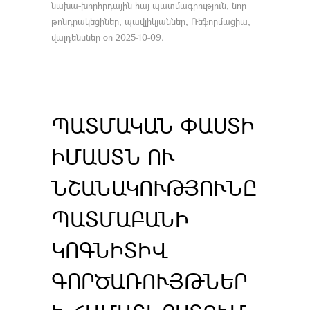
նախա-խորհրդային հայ պատմագրություն
,
նոր
թոնդրակեցիներ
,
պավլիկյաններ
,
Ռեֆորմացիա
,
վալդենսներ
on
2025-10-09
.
ՊԱՏՄԱԿԱՆ ՓԱՍՏԻ
ԻՄԱՍՏՆ ՈՒ
ՆՇԱՆԱԿՈՒԹՅՈՒՆԸ
ՊԱՏՄԱԲԱՆԻ
ԿՈԳՆԻՏԻՎ
ԳՈՐԾԱՌՈՒՅԹՆԵՐ