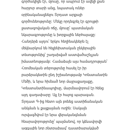
գործակիցն էր, մյուսը, որ ապրում էր ավելի քան
հարյուր տարի անց, նպատակ ուներ
օրինականացնելու Տրդատ արքայի
գործունեությունը։ Մեկը որդեգրել էր գրույթի
ջատագովական ոճը, մյուսը՝ պատմական
նկարագրությունը և խորքային ներհայացը։
Հանդերձ այդու՝ երկու հեղինակներն էլ
մեկնարկում են հելլենիստական ընկերային
տեսությունից՝ շաղախված աստվածաշնչյան
իմաստնությամբ։ Համաձայն այս համադրության՝
Հռոմեական տերությունը հասել էր իր
բարձրակետին ընդ իշխանությամբ Կոնստանտին
Մեծի, և նրա հիմնած նոր մայրաքաղաքը,
Կոնստանտինապոլիսը, մարմնավորում էր հենց
այդ գաղափարը։ Այլ էր հայոց պարագան.
Տրդատ Գ-ից հետո այն բռնեց աստիճանական
անկման և քայքայման ուղին։ Սակայն
ուրվագծվում էր նրա վերականգնման
հնարավորությունը՝ պայմանով, որ կձևավորվի
ազգային նոր ընտրախավ՝ դաստիարակված