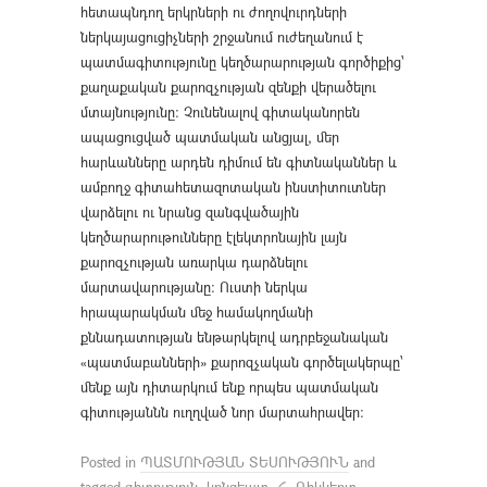
հետապնդող երկրների ու ժողովուրդների
ներկայացուցիչների շրջանում ուժեղանում է
պատմագիտությունը կեղծարարության գործիքից՝
քաղաքական քարոզչության զենքի վերածելու
մտայնությունը։ Չունենալով գիտականորեն
ապացուցված պատմական անցյալ, մեր
հարևանները արդեն դիմում են գիտնականներ և
ամբողջ գիտահետազոտական ինստիտուտներ
վարձելու ու նրանց զանգվածային
կեղծարարութունները էլեկտրոնային լայն
քարոզչության առարկա դարձնելու
մարտավարությանը։ Ուստի ներկա
հրապարակման մեջ համակողմանի
քննադատության ենթարկելով ադրբեջանական
«պատմաբանների» քարոզչական գործելակերպը՝
մենք այն դիտարկում ենք որպես պատմական
գիտությաննն ուղղված նոր մարտահրավեր:
Posted in
ՊԱՏՄՈՒԹՅԱՆ ՏԵՍՈՒԹՅՈՒՆ
and
tagged
գիտություն
,
կոնցեպտ
,
Հ. Ռիկկերտ
,