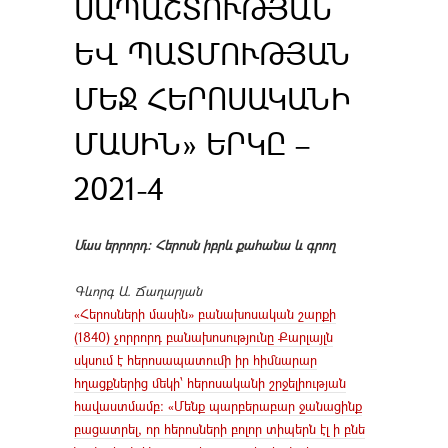
ՍԱՊԱՇՏՈՒԹՅԱՆ
ԵՎ ՊԱՏՄՈՒԹՅԱՆ
ՄԵՋ ՀԵՐՈՍԱԿԱՆԻ
ՄԱՍԻՆ» ԵՐԿԸ –
2021-4
Մաս երրորդ։ Հերոսն իբրև քահանա և գրող
Գևորգ Ա. Ճաղարյան
«Հերոսների մասին» բանախոսական շարքի
(1840) չորրորդ բանախոսությունը Քարլայլն
սկսում է հերոսապատումի իր հիմնարար
հղացքներից մեկի՝ հերոսականի շրջելիության
հավաստմամբ։ «Մենք պարբերաբար ջանացինք
բացատրել, որ հերոսների բոլոր տիպերն էլ ի բնե