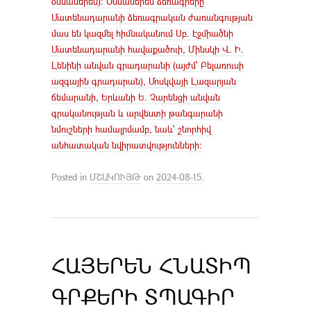
օսմաներեն): Oսմաներեն ձեռագրերը
Մատենադարանի ձեռագրական ժառանգության
մաս են կազմել հիմնականում Սբ. Էջմիածնի
Մատենադարանի հավաքածուի, Մինսկի Վ. Ի.
Լենինի անվան գրադարանի (այժմ՝ Բելառուսի
ազգային գրադարան), Մոսկվայի Լազարյան
ճեմարանի, Երևանի Ե. Չարենցի անվան
գրականության և արվեստի թանգարանի
նմուշների համալրմամբ, նաև՝ շնորհիվ
անհատական նվիրատվությունների։
Posted in
ՄՇԱԿՈՒՅԹ
on
2024-08-15
.
ՀԱՅԵՐԵՆ ՀՆԱՏԻՊ
ԳՐՔԵՐԻ ՏՊԱԳԻՐ