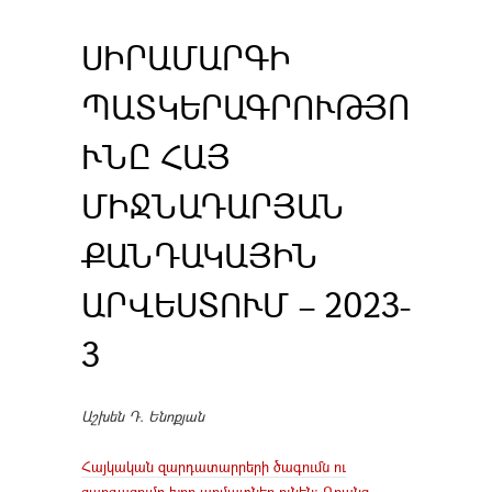
ՍԻՐԱՄԱՐԳԻ
ՊԱՏԿԵՐԱԳՐՈՒԹՅՈ
ՒՆԸ ՀԱՅ
ՄԻՋՆԱԴԱՐՅԱՆ
ՔԱՆԴԱԿԱՅԻՆ
ԱՐՎԵՍՏՈՒՄ – 2023-
3
Աշխեն Դ. Ենոքյան
Հայկական զարդատարրերի ծագումն ու
զարգացումը խոր արմատներ ունեն։ Դրանց