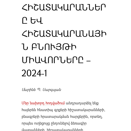
ՀԻՇԱՏԱԿԱՐԱՆՆԵՐ
Ը ԵՎ
ՀԻՇԱՏԱԿԱՐԱՆԱՅԻ
Ն ԲՆՈՒՅԹԻ
ՄԻԱՎՈՐՆԵՐԸ –
2024-1
Մարինե Պ. Սարգսյան
Մեր նախորդ հոդվածում
անդրադարձել ենք
հայերեն հնատիպ գրքերի հիշատակարանների,
բնագրերի հրատարակման հարցերին, որտեղ,
որպես ուղեցույց ընդունելով ձեռագիր
մատյանների, հիշատակարանների