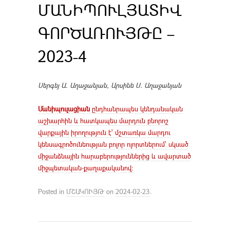
ՄԱՆԻՊՈՒԼՅԱՏԻՎ
ԳՈՐԾԱՌՈՒՅԹԸ –
2023-4
Սերգեյ Ա. Աղաջանյան, Արսինե Ս. Աղաջանյան
Մանիպուլացիան
ընդհանրապես կենդանական
աշխարհին և հատկապես մարդուն բնորոշ
վարքային իրողություն է՝ մշտառկա մարդու
կենսագրոծունեության բոլոր ոլորտներում՝ սկսած
միջանձնային հարաբերություններից և ավարտած
միջպետական-քաղաքականով:
Posted in
ՄՇԱԿՈՒՅԹ
on
2024-02-23
.