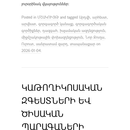
յուրօրինակ վկայություններ։
Posted in
ՄՇԱԿՈՒՅԹ
and tagged
Արդվի
,
արհեստ
,
արվեստ
,
գորգագործ կանայք
,
գորգագործական
գործիքներ
,
դազգահ
,
իսլամական ազդեցություն
,
միջմշակութային փոխազդեցություն
,
Նոր Ջուղա
,
Ուրուտ
,
սանրատամ զարդ
,
տապանաքար
on
2026-01-04
.
ԿԱԹՈՂԻԿՈՍԱԿԱՆ
ԶԳԵՍՏՆԵՐԻ ԵՎ
ԾԻՍԱԿԱՆ
ՊԱՐԱԳԱՆԵՐԻ