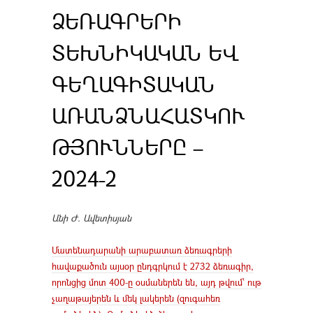
ՁԵՌԱԳՐԵՐԻ
ՏԵԽՆԻԿԱԿԱՆ ԵՎ
ԳԵՂԱԳԻՏԱԿԱՆ
ԱՌԱՆՁՆԱՀԱՏԿՈՒ
ԹՅՈՒՆՆԵՐԸ –
2024-2
Անի Ժ. Ավետիսյան
Մատենադարանի արաբատառ ձեռագրերի
հավաքածուն այսօր ընդգրկում է 2732 ձեռագիր,
որոնցից մոտ 400-ը օսմաներեն են, այդ թվում՝ ութ
չաղաթայերեն և մեկ լակերեն (զուգահեռ