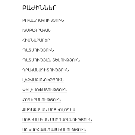
ԲԱԺԻՆՆԵՐ
ԲՈՎԱՆԴԱԿՈՒԹՅՈՒՆ
ԽՄԲԱԳՐԱԿԱՆ
ՀԻՄՆԱՔԱՐԵՐ
ՊԱՏՄՈՒԹՅՈՒՆ
ՊԱՏՄՈՒԹՅԱՆ ՏԵՍՈՒԹՅՈՒՆ
ԳՐԱԿԱՆԱԳԻՏՈՒԹՅՈՒՆ
ԼԵԶՎԱԲԱՆՈՒԹՅՈՒՆ
ՓԻԼԻՍՈՓԱՅՈՒԹՅՈՒՆ
ՀՈԳԵԲԱՆՈՒԹՅՈՒՆ
ՔԱՂԱՔԱԿԱՆ ՍՈՑԻՈԼՈԳԻԱ
ՍՈՑԻԱԼԱԿԱՆ ՄԱՐԴԱԲԱՆՈՒԹՅՈՒՆ
ԱՇԽԱՐՀԱՔԱՂԱՔԱԿԱՆՈՒԹՅՈՒՆ