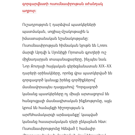
գորգարվեստի ուսումնասիրութան օժանդակ
աղբուր:
Ուշադրություն է դարձվում պատկերների
պատմական, սոցիալ-մշակութային և
իմաստաբանական նշանակությանը։
Ուսումնասիրության հիմնական նյութն են Լոռու
մարզի Արդվի և Սյունիքի Որոտան գյուղերի ուշ
միջնադարյան տապանաքարերը, ինչպես նաև
Նոր Ջուղայի հայկական գերեզմանատան XIX–XX
դարերի օրինակները, որոնց վրա պատկերված են
գորգագործ կանայք իրենց գործիքներով՝
մասնավորապես դազգահով։ Գորգագործ
կանանց պատկերները ոչ միայն արտացոլում են
հանգուցյալի մասնագիտական ինքնությունը, այլև
կրում են համայնքի հիշողության և
արժեհամակարգի արձագանքը՝ կապված
կանանց հասարակական դերի ընկալման հետ։
Ուսումնասիրությունը հենված է համալիր