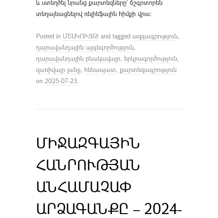
և ստեղծել նրանց քարտեզները՝ ճշգրտորեն
տեղայնացնելով ռելիեֆային հիմքի վրա։
Posted in
ՄՇԱԿՈՒՅԹ
and tagged
ազգագրություն
,
դարավանդային այգեգործություն
,
դարավանդային բնակավայր
,
երկրագործություն
,
զառիվայր լանջ
,
հենապատ
,
քարտեզագրություն
on
2025-07-23
.
ՄԻՋԱԶԳԱՅԻՆ
ՀԱՆՐՈՒԹՅԱՆ
ԱՆՀԱՄԱՉԱՓ
ԱՐՁԱԳԱՆՔԸ – 2024-