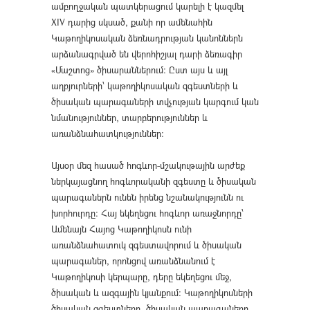
ամբողջական պատկերացում կարելի է կազմել
XIV դարից սկսած, քանի որ ամենահին
Կաթողիկոսական ձեռնադրության կանոններն
արձանագրված են վերոհիշյալ դարի ձեռագիր
«Մաշտոց» ծիսարաններում։ Ըստ այս և այլ
աղբյուրների՝ կաթողիկոսական զգեստների և
ծիսական պարագաների տվչության կարգում կան
նմանություններ, տարբերություններ և
առանձնահատկություններ։
Այսօր մեզ հասած հոգևոր-մշակութային արժեք
ներկայացնող հոգևորականի զգեստը և ծիսական
պարագաներն ունեն իրենց նշանակությունն ու
խորհուրդը։ Հայ եկեղեցու հոգևոր առաջնորդը՝
Ամենայն Հայոց Կաթողիկոսն ունի
առանձնահատուկ զգեստավորում և ծիսական
պարագաներ, որոնցով առանձնանում է
Կաթողիկոսի կերպարը, դերը եկեղեցու մեջ,
ծիսական և ազգային կյանքում։ Կաթողիկոսների
ծիսական զգեստները, ծիսական պարագաները