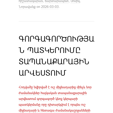
հիշատակարան
,
ճարտարապետ
,
Մոմիկ
,
Նորավանք
on
2026-03-03
.
ԳՈՐԳԱԳՈՐԾՈՒԹՅԱ
Ն ՊԱՏԿԵՐՈՒՄԸ
ՏԱՊԱՆԱՔԱՐԱՅԻՆ
ԱՐՎԵՍՏՈՒՄ
Հոդվածը նվիրված է ուշ միջնադարից մինչև նոր
ժամանակներ հայկական տապանաքարային
արվեստում գորգագործ կնոջ կերպարի
պատկերմանը որը դիտարկվում է որպես ուշ
միջնադարի և հետագա ժամանակաշրջանների