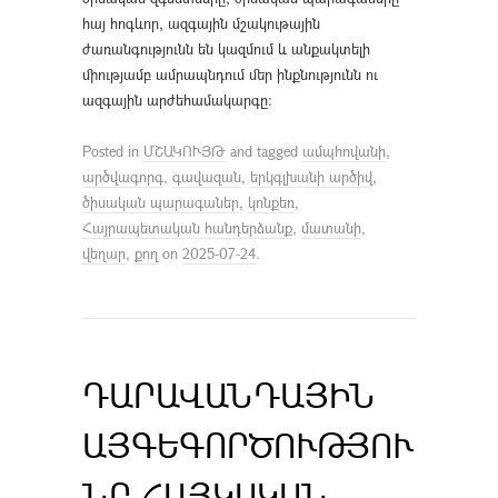
հայ հոգևոր, ազգային մշակութային
ժառանգությունն են կազմում և անքակտելի
միությամբ ամրապնդում մեր ինքնությունն ու
ազգային արժեհամակարգը։
Posted in
ՄՇԱԿՈՒՅԹ
and tagged
ամպհովանի
,
արծվագորգ
,
գավազան
,
երկգլխանի արծիվ
,
ծիսական պարագաներ
,
կոնքեռ
,
Հայրապետական հանդերձանք
,
մատանի
,
վեղար
,
քող
on
2025-07-24
.
ԴԱՐԱՎԱՆԴԱՅԻՆ
ԱՅԳԵԳՈՐԾՈՒԹՅՈՒ
ՆԸ ՀԱՅԿԱԿԱՆ