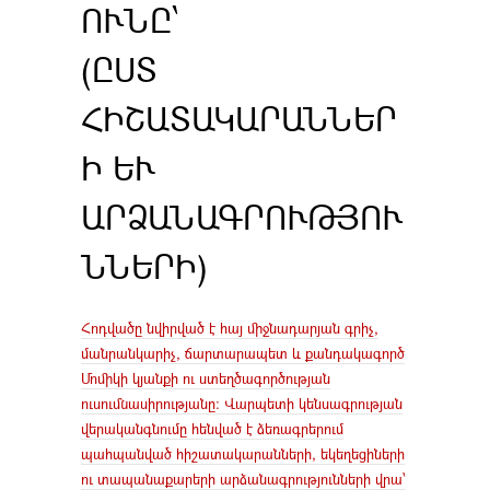
ՈՒՆԸ՝
(ԸՍՏ
ՀԻՇԱՏԱԿԱՐԱՆՆԵՐ
Ի ԵՒ Ա
ՐՁԱՆԱԳՐՈՒԹՅՈՒՆ
ՆԵՐԻ)
Հոդվածը նվիրված է հայ միջնադարյան գրիչ,
մանրանկարիչ, ճարտարապետ և քանդակագործ
Մոմիկի կյանքի ու ստեղծագործության
ուսումնասիրությանը։ Վարպետի կենսագրության
վերականգնումը հենված է ձեռագրերում
պահպանված հիշատակարանների, եկեղեցիների
ու տապանաքարերի արձանագրությունների վրա՝