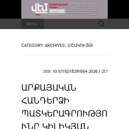
Որոնել՝
MENU
CATEGORY ARCHIVES: ՄՇԱԿՈՒՅԹ
DOI: 10.57192/18291864-2026.1-217
ԱՐՔԱՅԱԿԱՆ
ՀԱՆԴԵՐՁԻ
ՊԱՏԿԵՐԱԳՐՈՒԹՅՈ
ՒՆԸ ԿԻԼԻԿՅԱՆ