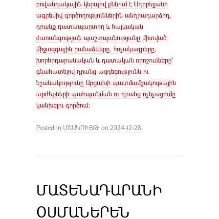
բովանդակային կերպով քննում է Ադրբեջանի
ագրեսիվ գործողություններին անդրադարձող,
դրանք դատապարտող և հայկական
ժառանգության պաշտպանությանը միտված
միջազգային բանաձևերը, հռչակագրերը,
խորհրդարանական և դատական որոշումները՝
գնահատելով դրանց ազդեցությունն ու
նշանակությունը Արցախի պատմամշակութային
արժեքների պահպանման ու դրանց ոչնչացումը
կանխելու գործում։
Posted in
ՄՇԱԿՈՒՅԹ
on
2024-12-28
.
ՄԱՏԵՆԱԴԱՐԱՆԻ
ՕՍՄԱՆԵՐԵՆ