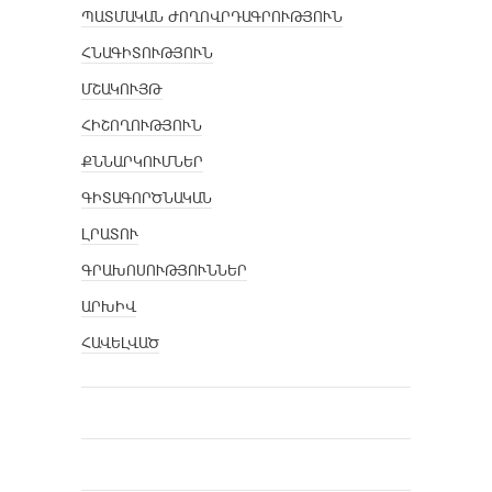
ՊԱՏՄԱԿԱՆ ԺՈՂՈՎՐԴԱԳՐՈՒԹՅՈՒՆ
ՀՆԱԳԻՏՈՒԹՅՈՒՆ
ՄՇԱԿՈՒՅԹ
ՀԻՇՈՂՈՒԹՅՈՒՆ
ՔՆՆԱՐԿՈՒՄՆԵՐ
ԳԻՏԱԳՈՐԾՆԱԿԱՆ
ԼՐԱՏՈՒ
ԳՐԱԽՈՍՈՒԹՅՈՒՆՆԵՐ
ԱՐԽԻՎ
ՀԱՎԵԼՎԱԾ