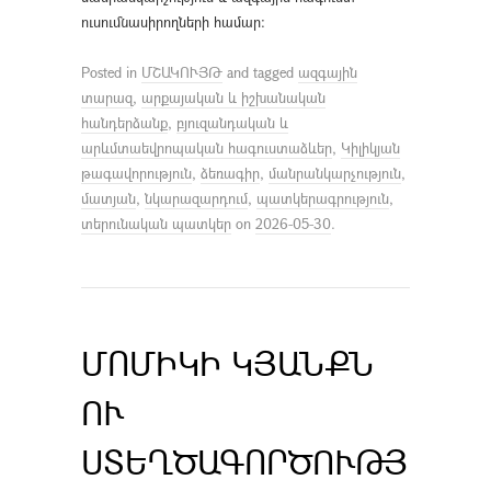
ուսումնասիրողների համար։
Posted in
ՄՇԱԿՈՒՅԹ
and tagged
ազգային
տարազ
,
արքայական և իշխանական
հանդերձանք
,
բյուզանդական և
արևմտաեվրոպական հագուստաձևեր
,
Կիլիկյան
թագավորություն
,
ձեռագիր
,
մանրանկարչություն
,
մատյան
,
նկարազարդում
,
պատկերագրություն
,
տերունական պատկեր
on
2026-05-30
.
ՄՈՄԻԿԻ ԿՅԱՆՔՆ
ՈՒ
ՍՏԵՂԾԱԳՈՐԾՈՒԹՅ