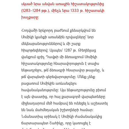
սկսած նրա անվան առաջին հիշատակությունից
(1283–1284 թթ.), մինչև նրա 1333 թ. հիշատակի
խաչքարը։
Հոդվածի երկրորդ բաժնում քննարկվում են
Մոմիկի կյանքի առանձին դրվագները՝ նոր
մեկնաբանություններով և մի շարք
հիպոթեզներով։ Այսպես` 1287 թ. Թեղենյաց
վանքում գրիչ Դավթի մի ձեռագրում Մոմիկի
հիշատակությունը հնարավորություն է տալիս
ենթադրելու, թե՛ ձեռագրի հնարավոր թալանը, և
թե՛ վարպետի գերեվարությունը։ Մենք չենք
բացառում Մոմիկին առևանգելու
հավանականությունը: Այս ենթադրությունը բխում
է այն փաստից, որ հայ քարագործ վարպետները
միջնադարում մեծ համբավ են ունեցել և աշխատել
են նաև մահմեդական իշխողների համար։
Նմանատիպ օրինակ է Մոմիկի ժամանակակից
ճարտարապետ Շահիկը, որը կառուցել է