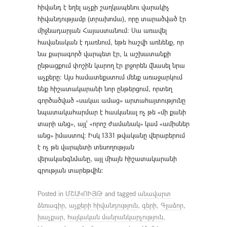
հիվանդ է եղել աչքի շաղկապենու վարակիչ
հիվանդությամբ (տրախոմա), որը տարածված էր
միջնադարյան Հայաստանում։ Սա առավել
հավանական է դառնում, եթե հաշվի առնենք, որ
նա քարագործ վարպետ էր, և աշխատանքի
ընթացքում փոշին կարող էր լրջորեն վնասել նրա
աչքերը։ Այս համատեքստում մենք առաջարկում
ենք հիշատակարանի նոր ընթերցում, որտեղ
գործածված «սակաւ ամաց» արտահայտությունը
նպատակահարմար է հասկանալ ոչ թե «մի քանի
տարի անց», այլ՝ «որոշ ժամանակ» կամ «ամիսներ
անց» իմաստով։ Իսկ 1331 թվականը վերաբերում
է ոչ թե վարպետի տեսողության
վերականգնմանը, այլ միայն հիշատակարանի
գրության տարեթվին։
Posted in
ՄՇԱԿՈՒՅԹ
and tagged
անավարտ
ձեռագիր
,
աչքերի հիվանդություն
,
գերի
,
Գլաձոր
,
խաչքար
,
հայկական մանրանկարչություն
,