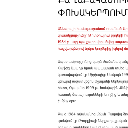
ՓՈԽԱԿԵՐՊՈՒՄՆ
Անկարայի համալսարանում ուսանած Աբդ
կուսակցությունը՝ Թուրքիայում քրդերի
1984 թ. այդ պայքարը վերածվեց ապստամ
հաշվարկներով երկու կողմերից խլելով մ
Ապստամբությունից կարճ ժամանակ անց
Հաֆեզ Ասադը նրան ապաստան տվեց և ըն
կառավարվում էր Սիրիայից: Սակայն 19
կերպով ազատվեցին Օջալանի ներկայութ
հետո, Օջալանը 1999 թ. հունվարին Քե
հատուկ ծառայությունների կողմից և տե
է մինչ օրս:
Բայց 1984 թվականից մինչև Պարսից ծո
գտնվում էր Թուրքիայի ներքաղաքական օ
իշխանությունները նախընտրական քար