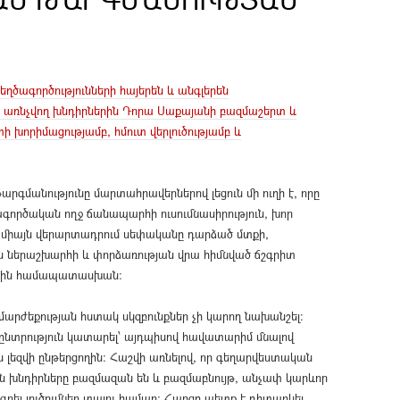
ղծագործությունների հայերեն և անգլերեն
ն առնչվող խնդիրներին Դորա Սաքայանի բազմաշերտ և
խորիմացությամբ, հմուտ վերլուծությամբ և
մանությունը մարտահրավերներով լեցուն մի ուղի է, որը
գործական ողջ ճանապարհի ուսումնասիրություն, խոր
տո միայն վերարտադրում սեփականը դարձած մտքի,
 ներաշխարհի և փորձառության վրա հիմնված ճշգրիտ
 ոճին համապատասխան:
րժեքության հստակ սկզբունքներ չի կարող նախանշել:
նտրություն կատարել՝ այդպիսով հավատարիմ մնալով
 լեզվի ընթերցողին: Հաշվի առնելով, որ գեղարվեստական
 խնդիրները բազմազան են և բազմաբնույթ, անչափ կարևոր
գրել լուծումներ տալու համար: Հարցը պետք է դիտարկել