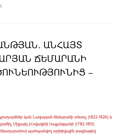
8
.
ԱՆԹՅԱՆ. ԱՆՀԱՅՏ
ԱՐՅԱՆ ՃԵՄԱՐԱՆԻ
ԾՈՒՆԵՈՒԹՅՈՒՆԻՑ –
րադարձներ կան Լազարյան ճեմարանի տեսուչ (1822-1826) և
 գործիչ Միքայել (Հովակիմ) Սալլանթյանի (1782-1851)
Մատենադարանում պահպանվող արխիվային բազմաթիվ