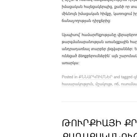
իմացական հայեցակերպից, քանի որ տարբ
միևնույն իմացական հիմքը, կառուցում
ճանաչողության դիրքերից:
Այսպիսով՝ համարժեքությանը վերաբերող ո
թարգմանաբանության առանցքային հարցե
անդրադառնալ տարբեր լեզվաբաններ: 
ունեցած ձեռքբերումներին` այն շարունա
առարկա:
Posted in
ՔՆՆԱՐԿՈՒՄՆԵՐ
and tagged
գ
հասարակություն
,
մշակույթ
,
ոճ
,
ուսումնա
ԹՈՒՐՔԻԱՅԻ Ք
ՔԱՂԱՔԱԿԱՆՈՒ