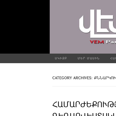
ՍԿԻԶԲ
ՄԵՐ ՄԱՍԻՆ
ՀԱ
CATEGORY ARCHIVES: ՔՆՆԱՐԿՈ
ՀԱՄԱՐԺԵՔՈՒԹ
ԳԵՂԱՐՎԵՍՏԱԿ