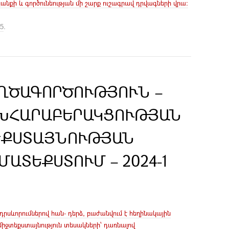
կյանքի և գործունեության մի շարք ուշագրավ դրվագների վրա:
15
.
ԵՂԾԱԳՈՐԾՈՒԹՅՈՒՆ –
ԽՀԱՐԱԲԵՐԱԿՑՈՒԹՅԱՆ
ԵՔՍՏԱՅՆՈՒԹՅԱՆ
ԱՏԵՔՍՏՈՒՄ – 2024-1
դրսևորումներով հան- դերձ, բաժանվում է հեղինակային
միջտեքստայնություն տեսակների՝ դառնալով