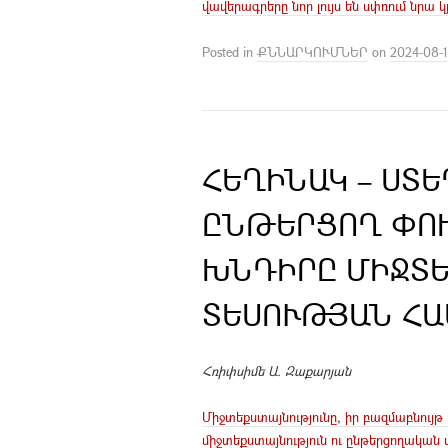
վավերագրերը նոր լույս են սփռում նրա 
Posted in
ՔՆՆԱՐԿՈՒՄՆԵՐ
on
2024-08-
ՀԵՂԻՆԱԿ – ՍՏ
ԸՆԹԵՐՑՈՂ ՓՈ
ԽՆԴԻՐԸ ՄԻՋՏ
ՏԵՍՈՒԹՅԱՆ ՀԱՄ
Հռիփսիմե Ա. Զաքարյան
Միջտեքստայնությունը, իր բազմաբնույթ 
միջտեքստայնություն ու ընթերցողական 