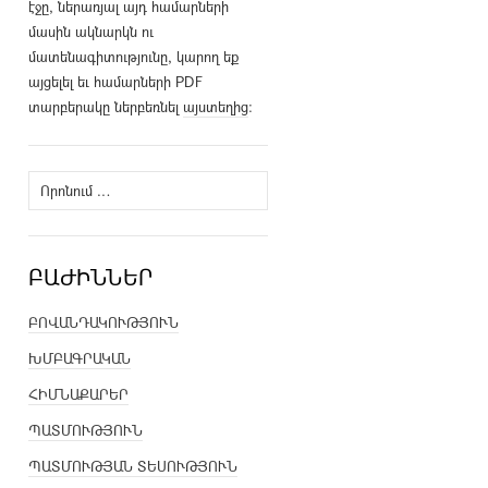
էջը, ներառյալ այդ համարների
մասին ակնարկն ու
մատենագիտությունը, կարող եք
այցելել եւ համարների PDF
տարբերակը ներբեռնել
այստեղից
։
Որոնել՝
ԲԱԺԻՆՆԵՐ
ԲՈՎԱՆԴԱԿՈՒԹՅՈՒՆ
ԽՄԲԱԳՐԱԿԱՆ
ՀԻՄՆԱՔԱՐԵՐ
ՊԱՏՄՈՒԹՅՈՒՆ
ՊԱՏՄՈՒԹՅԱՆ ՏԵՍՈՒԹՅՈՒՆ