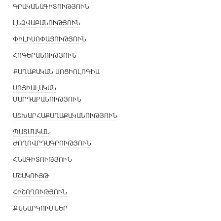
ԳՐԱԿԱՆԱԳԻՏՈՒԹՅՈՒՆ
ԼԵԶՎԱԲԱՆՈՒԹՅՈՒՆ
ՓԻԼԻՍՈՓԱՅՈՒԹՅՈՒՆ
ՀՈԳԵԲԱՆՈՒԹՅՈՒՆ
ՔԱՂԱՔԱԿԱՆ ՍՈՑԻՈԼՈԳԻԱ
ՍՈՑԻԱԼԱԿԱՆ
ՄԱՐԴԱԲԱՆՈՒԹՅՈՒՆ
ԱՇԽԱՐՀԱՔԱՂԱՔԱԿԱՆՈՒԹՅՈՒՆ
ՊԱՏՄԱԿԱՆ
ԺՈՂՈՎՐԴԱԳՐՈՒԹՅՈՒՆ
ՀՆԱԳԻՏՈՒԹՅՈՒՆ
ՄՇԱԿՈՒՅԹ
ՀԻՇՈՂՈՒԹՅՈՒՆ
ՔՆՆԱՐԿՈՒՄՆԵՐ