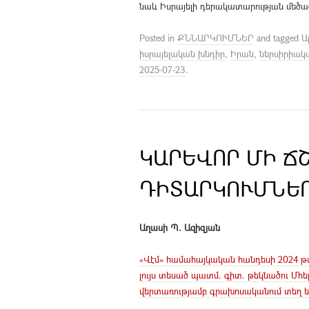
նաև Իսրայելի դերակատարության մեծաց
Posted in
ՔՆՆԱՐԿՈՒՄՆԵՐ
and tagged
Ա
իսրայելական խնդիր
,
Իրան
,
ներսիրիակ
2025-07-23
.
ԿԱՐԵՎՈՐ ՄԻ Ճ
ԴԻՏԱՐԿՈՒՄՆԵՐ 
Աղասի Պ. Ազիզյան
«Վէմ» համահայկական հանդեսի 2024 թվա
լույս տեսած պատմ. գիտ. թեկնածու Մհե
վերտառությամբ գրախոսականում տեղ են