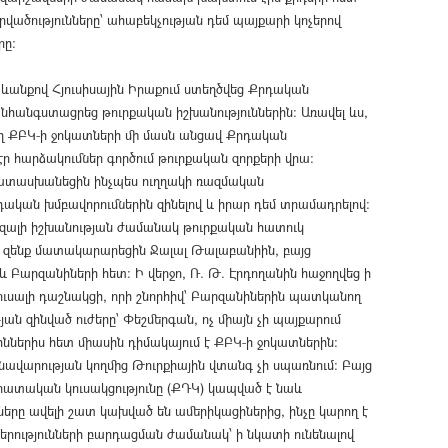
ածությունները՝ ահաբեկչության դեմ պայքարի կոչերով
րը:
անքով Հյուսիսային Իրաքում ստեղծվեց Քրդական
 անհանգստացրեց թուրքական իշխանություններին։ Առավել ևս,
ող ՔԲԿ-ի ջոկատների մի մասն անցավ Քրդական
ր հարձակումներ գործում թուրքական զորքերի վրա:
պատասխանեցին ինչպես ուղղակի ռազմական
րդական խմբավորումներին զինելով և իրար դեմ տրամադրելով:
զալի իշխանության ժամանակ թուրքական հատուկ
վոր զենք մատակարարեցին Ջալալ Թալաբանիին, բայց
Բարզանիների հետ: Ի վերջո, Ռ. Թ. Էրդողանին հաջողվեց ի
հուսալի դաշնակցի, որի շնորհիվ՝ Բարզանիներին պատկանող
ն զինված ուժերը՝ Փեշմերգան, ոչ միայն չի պայքարում
ջիններիս հետ միասին դիմակայում է ՔԲԿ-ի ջոկատներին:
նավարության կողմից Թուրքիային վտանգ չի սպառնում: Բայց
րատական կուսակցությունը (ՔԴԿ) կապված է նաև
ները ավելի շատ կախված են ամերիկացիներից, ինչը կարող է
բերությունների բարդացման ժամանակ՝ ի նկատի ունենալով