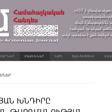
ՄԱՐՆԵՐ
ԲԱԺԻՆՆԵՐ
ԿԱՊ
ԾԱՆՈՒՑՈՒՄ
ՄԱՏ
ՒՄՆԵՐ
ՅԱՆ ԽՆԴԻՐԸ
ԱՆ ԹԱՐԳՄԱՆՈՒԹՅԱՆ