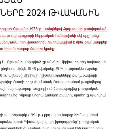
ԵՐԸ 2024 ԹՎԱԿԱՆԻՆ
ուլլահ Օջալանը 1978 թ. ստեղծելով Քրդստանի բանվորական
 հակաթուրք պայքարի հերթական հանգրվանի սկիզբը դրեց:
բության, որը փաստորեն շարունակվում է մինչ օրս՝ տարբեր
ոտ հիսուն հազար մարդու կյանք:
 Ա. Օջալանը ստիպված էր անցնել Սիրիա, որտեղ նախագահ
դհուպ մինչև 1998 թվականը ՔԲԿ-ի գործունեությունը
98 թ. աշնանը Սիրիայի իշխանությունները քաղաքավարի
յունից: Ուստի որոշ ժամանակ Ռուսաստանում թաքնվելուց
նիայի մայրաքաղաք Նայրոբիում ձերբակալվեց թուրքական
ղափոխվեց Իմրալը կղզում գտնվող բանտը, որտեղ էլ պահվում
ցի պատերազմը (1991 թ.) քրդական հարցը հիմնականում
րակարգում: Գիտակցելով այդ իրողությունը՝ թուրքական
ոզարշավների ժամանակ հաճախ խախտում էին քրդերի հետ