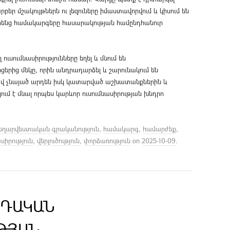
եր մշակույթներն ու լեզուները իմաստավորվում և կիսում են
 իրենց համակարգերը հասարակության համընդհանուր
ւսումնասիրությունները եղել և մնում են
րից մեկը, որին անդրադարձել և շարունակում են
Եվ չնայած արդեն իսկ կատարված աշխատանքներին և
կում է մնալ որպես կարևոր ուսումնասիրության խնդրո
եղարվեստական գրականություն
,
համակարգ
,
համարժեք
,
սիրություն
,
վերլուծություն
,
փորձառություն
on
2025-10-09
.
ՐԴԱԿԱՆ
ԹՅԱՆ