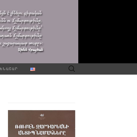
Որոնել՝
ԵՆԱՇԱՐ