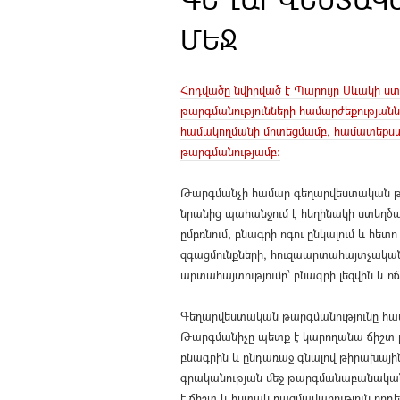
ՄԵՋ
Հոդվածը նվիրված է Պարույր Սևակի ստե
թարգմանությունների համարժեքության
համակողմանի մոտեցմամբ, համատեքստի 
թարգմանությամբ:
Թարգմանչի համար գեղարվեստական թարգ
նրանից պահանջում է հեղինակի ստեղծա
ըմբռնում, բնագրի ոգու ընկալում և հե
զգացմունքների, հուզաարտահայտչական
արտահայտությումբ՝ բնագրի լեզվին և
Գեղարվեստական թարգմանությունը համա
Թարգմանիչը պետք է կարողանա ճիշտ ը
բնագրին և ընդառաջ գնալով թիրախային
գրականության մեջ թարգմանաբանական
է ճիշտ և հստակ ռազմավարություն որդե