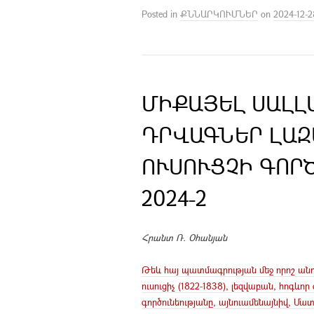
Posted in
ՔՆՆԱՐԿՈՒՄՆԵՐ
on
2024-12-2
ՄԻՔԱՅԵԼ ՍԱԼԼ
ԴՐՎԱԳՆԵՐ ԼԱԶ
ՈՒՍՈՒՑՉԻ ԳՈՐ
2024-2
Հրանտ Ռ. Օհանյան
Թեև հայ պատմագրության մեջ որոշ անդ
ուսուցիչ (1822-1838), լեզվաբան, հոգևոր
գործունեությանը, այնուամենայնիվ, 