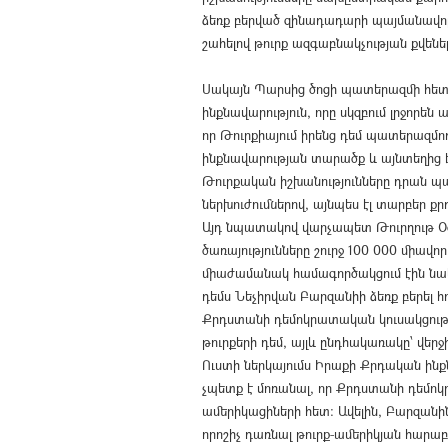
ձեռք բերված զինադադարի պայմանավորվ
շահելով թուրք ազգաբնակչության քվենե
Սակայն Պարսից ծոցի պատերազմի հետև
ինքնավարություն, որը սկզբում լրջորեն
որ Թուրքիայում իրենց դեմ պատերազմ
ինքնավարության տարածք և այնտեղից է
Թուրքական իշխանությունները դրան 
ներխուժումներով, այնպես էլ տարբեր ք
Այդ նպատակով վարչապետ Թուրղութ Օ
ծառայությունները շուրջ 100 000 միա
միաժամանակ համագործակցում էին նաև 
դեմս Նեչիրվան Բարզանիի ձեռք բերել 
Քրդստանի դեմոկրատական կուսակցությա
թուրքերի դեմ, այլև ընդհակառակը՝ վեր
Ուստի ներկայումս Իրաքի Քրդական ինք
չպետք է մոռանալ, որ Քրդստանի դեմոկ
ամերիկացիների հետ։ Ավելին, Բարզանի
որոշիչ դառնալ թուրք-ամերիկյան հարա