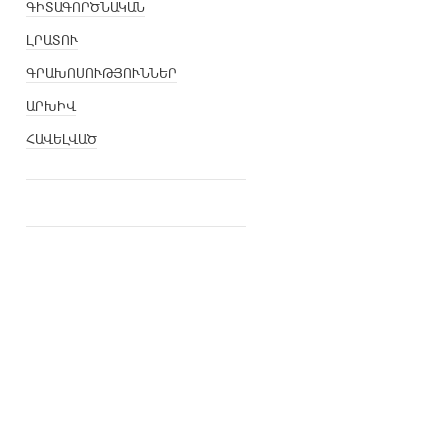
ԳԻՏԱԳՈՐԾՆԱԿԱՆ
ԼՐԱՏՈՒ
ԳՐԱԽՈՍՈՒԹՅՈՒՆՆԵՐ
ԱՐԽԻՎ
ՀԱՎԵԼՎԱԾ